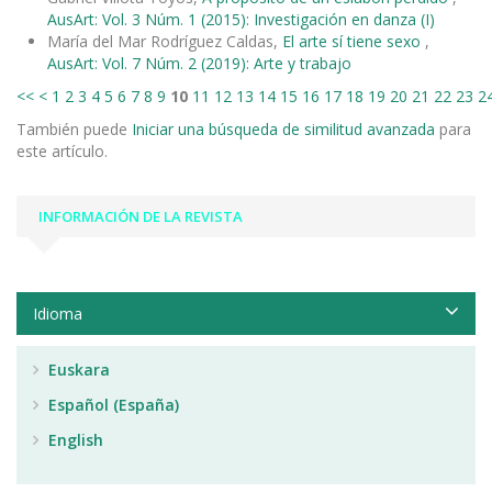
AusArt: Vol. 3 Núm. 1 (2015): Investigación en danza (I)
María del Mar Rodríguez Caldas,
El arte sí tiene sexo
,
AusArt: Vol. 7 Núm. 2 (2019): Arte y trabajo
<<
<
1
2
3
4
5
6
7
8
9
10
11
12
13
14
15
16
17
18
19
20
21
22
23
2
También puede
Iniciar una búsqueda de similitud avanzada
para
este artículo.
INFORMACIÓN DE LA REVISTA
Idioma
Euskara
Español (España)
English