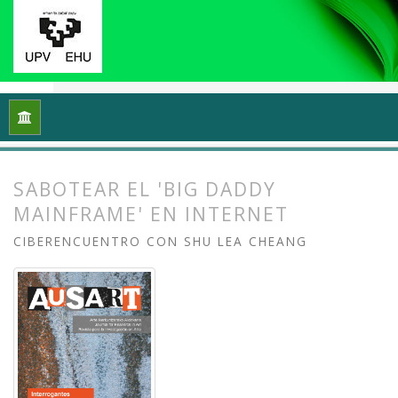
Inicio
Archivos
Vol. 5 Núm. 1 (2017): Interrogantes feminista
SABOTEAR EL 'BIG DADDY
MAINFRAME' EN INTERNET
CIBERENCUENTRO CON SHU LEA CHEANG
##plugins.themes.bootstrap3.article.
##plugins.themes.bootstrap3.article.