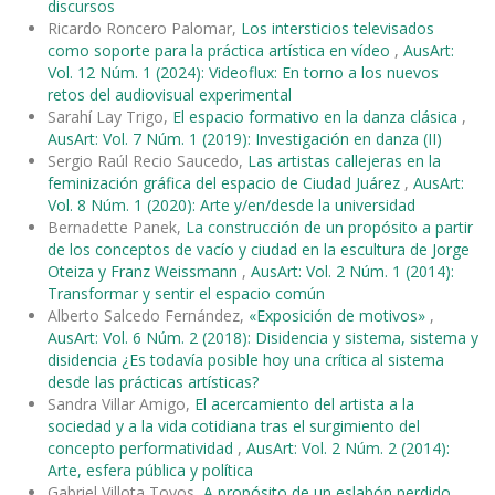
discursos
Ricardo Roncero Palomar,
Los intersticios televisados
como soporte para la práctica artística en vídeo
,
AusArt:
Vol. 12 Núm. 1 (2024): Videoflux: En torno a los nuevos
retos del audiovisual experimental
Sarahí Lay Trigo,
El espacio formativo en la danza clásica
,
AusArt: Vol. 7 Núm. 1 (2019): Investigación en danza (II)
Sergio Raúl Recio Saucedo,
Las artistas callejeras en la
feminización gráfica del espacio de Ciudad Juárez
,
AusArt:
Vol. 8 Núm. 1 (2020): Arte y/en/desde la universidad
Bernadette Panek,
La construcción de un propósito a partir
de los conceptos de vacío y ciudad en la escultura de Jorge
Oteiza y Franz Weissmann
,
AusArt: Vol. 2 Núm. 1 (2014):
Transformar y sentir el espacio común
Alberto Salcedo Fernández,
«Exposición de motivos»
,
AusArt: Vol. 6 Núm. 2 (2018): Disidencia y sistema, sistema y
disidencia ¿Es todavía posible hoy una crítica al sistema
desde las prácticas artísticas?
Sandra Villar Amigo,
El acercamiento del artista a la
sociedad y a la vida cotidiana tras el surgimiento del
concepto performatividad
,
AusArt: Vol. 2 Núm. 2 (2014):
Arte, esfera pública y política
Gabriel Villota Toyos,
A propósito de un eslabón perdido
,