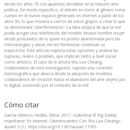
desde los años 70 con apuestas decididas en la relación arte-
política. De modo específico, el debate en torno al género toma
cuerpo en el nuevo espacio generado en Internet a partir de los
años 90, lo que moverá a ciertos de estos grupos a crear lo que
se denominará 'ciberfeminismo'. La idea utópica de que la red
podía acoger una redefinición del modelo binario hombre-mujer
desde postulados de lo queer es pronto abandonada pero las
metodologías y obras
net.art
feministas continúan su
trayectoria. Este artículo explora estas opciones y analiza las
rupturas, reales o posibles, que implican tanto a nivel social
como artístico. El caso de lx artista Shu Lea Cheang,
colaboradorx de esta investigación, supone una conexión
historiográfica que abarca desde la adopción de modelos
colaborativos de creación hasta el abandono del arte objeto por
lo digital, sostenido por el contexto de la red.
Cómo citar
García-Oliveros Hedilla, Elena. 2017. «Sabotear El ’big Daddy
mainframe’ En Internet: Ciberencuentro Con Shu Lea Cheang».
AusArt
5 (1). https://doi.org/10.1387/ausart.17765.