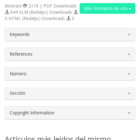
Abstract
2119 | PDF Downloads
Más formatos de cita
644 XLM (Redalyc) Downloads
0 HTML (Redalyc) Downloads
0
##plugins.themes.bootstrap3.article.d
Keywords
References
Número
Sección
Copyright Information
Artículos más leídos del mismo