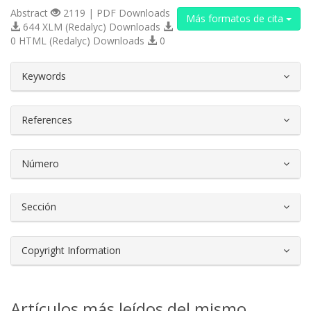
Abstract
2119 | PDF Downloads
Más formatos de cita
644 XLM (Redalyc) Downloads
0 HTML (Redalyc) Downloads
0
##plugins.themes.bootstrap3.article.d
Keywords
References
Número
Sección
Copyright Information
Artículos más leídos del mismo