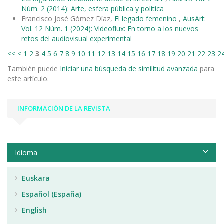
Núm. 2 (2014): Arte, esfera pública y política
Francisco José Gómez Díaz,
El legado femenino
,
AusArt:
Vol. 12 Núm. 1 (2024): Videoflux: En torno a los nuevos
retos del audiovisual experimental
<<
<
1
2
3
4
5
6
7
8
9
10
11
12
13
14
15
16
17
18
19
20
21
22
23
2
También puede
Iniciar una búsqueda de similitud avanzada
para
este artículo.
INFORMACIÓN DE LA REVISTA
Idioma
Euskara
Español (España)
English