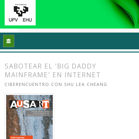
Inicio
Archivos
Vol. 5 Núm. 1 (2017): Interrogantes feminista
SABOTEAR EL 'BIG DADDY
MAINFRAME' EN INTERNET
CIBERENCUENTRO CON SHU LEA CHEANG
##plugins.themes.bootstrap3.article.
##plugins.themes.bootstrap3.article.