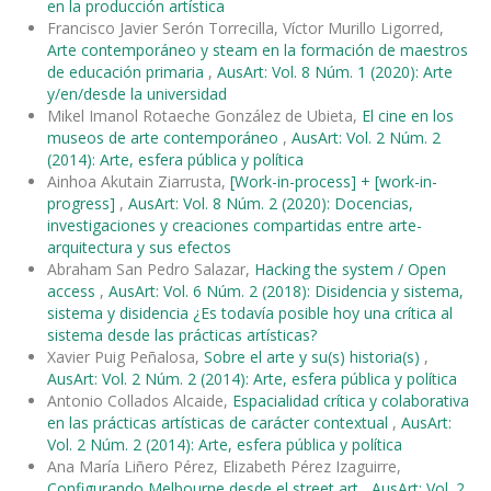
en la producción artística
Francisco Javier Serón Torrecilla, Víctor Murillo Ligorred,
Arte contemporáneo y steam en la formación de maestros
de educación primaria
,
AusArt: Vol. 8 Núm. 1 (2020): Arte
y/en/desde la universidad
Mikel Imanol Rotaeche González de Ubieta,
El cine en los
museos de arte contemporáneo
,
AusArt: Vol. 2 Núm. 2
(2014): Arte, esfera pública y política
Ainhoa Akutain Ziarrusta,
[Work-in-process] + [work-in-
progress]
,
AusArt: Vol. 8 Núm. 2 (2020): Docencias,
investigaciones y creaciones compartidas entre arte-
arquitectura y sus efectos
Abraham San Pedro Salazar,
Hacking the system / Open
access
,
AusArt: Vol. 6 Núm. 2 (2018): Disidencia y sistema,
sistema y disidencia ¿Es todavía posible hoy una crítica al
sistema desde las prácticas artísticas?
Xavier Puig Peñalosa,
Sobre el arte y su(s) historia(s)
,
AusArt: Vol. 2 Núm. 2 (2014): Arte, esfera pública y política
Antonio Collados Alcaide,
Espacialidad crítica y colaborativa
en las prácticas artísticas de carácter contextual
,
AusArt:
Vol. 2 Núm. 2 (2014): Arte, esfera pública y política
Ana María Liñero Pérez, Elizabeth Pérez Izaguirre,
Configurando Melbourne desde el street art
,
AusArt: Vol. 2