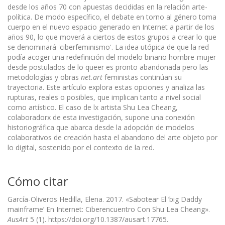
desde los años 70 con apuestas decididas en la relación arte-
política. De modo específico, el debate en torno al género toma
cuerpo en el nuevo espacio generado en Internet a partir de los
años 90, lo que moverá a ciertos de estos grupos a crear lo que
se denominará 'ciberfeminismo'. La idea utópica de que la red
podía acoger una redefinición del modelo binario hombre-mujer
desde postulados de lo queer es pronto abandonada pero las
metodologías y obras
net.art
feministas continúan su
trayectoria. Este artículo explora estas opciones y analiza las
rupturas, reales o posibles, que implican tanto a nivel social
como artístico. El caso de lx artista Shu Lea Cheang,
colaboradorx de esta investigación, supone una conexión
historiográfica que abarca desde la adopción de modelos
colaborativos de creación hasta el abandono del arte objeto por
lo digital, sostenido por el contexto de la red.
Cómo citar
García-Oliveros Hedilla, Elena. 2017. «Sabotear El ’big Daddy
mainframe’ En Internet: Ciberencuentro Con Shu Lea Cheang».
AusArt
5 (1). https://doi.org/10.1387/ausart.17765.