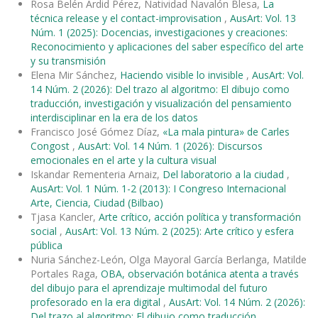
Rosa Belén Ardid Pérez, Natividad Navalón Blesa,
La
técnica release y el contact-improvisation
,
AusArt: Vol. 13
Núm. 1 (2025): Docencias, investigaciones y creaciones:
Reconocimiento y aplicaciones del saber específico del arte
y su transmisión
Elena Mir Sánchez,
Haciendo visible lo invisible
,
AusArt: Vol.
14 Núm. 2 (2026): Del trazo al algoritmo: El dibujo como
traducción, investigación y visualización del pensamiento
interdisciplinar en la era de los datos
Francisco José Gómez Díaz,
«La mala pintura» de Carles
Congost
,
AusArt: Vol. 14 Núm. 1 (2026): Discursos
emocionales en el arte y la cultura visual
Iskandar Rementeria Arnaiz,
Del laboratorio a la ciudad
,
AusArt: Vol. 1 Núm. 1-2 (2013): I Congreso Internacional
Arte, Ciencia, Ciudad (Bilbao)
Tjasa Kancler,
Arte crítico, acción política y transformación
social
,
AusArt: Vol. 13 Núm. 2 (2025): Arte crítico y esfera
pública
Nuria Sánchez-León, Olga Mayoral García Berlanga, Matilde
Portales Raga,
OBA, observación botánica atenta a través
del dibujo para el aprendizaje multimodal del futuro
profesorado en la era digital
,
AusArt: Vol. 14 Núm. 2 (2026):
Del trazo al algoritmo: El dibujo como traducción,