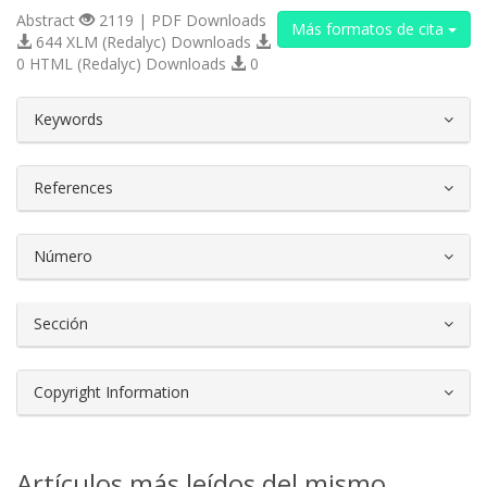
Abstract
2119 | PDF Downloads
Más formatos de cita
644 XLM (Redalyc) Downloads
0 HTML (Redalyc) Downloads
0
##plugins.themes.bootstrap3.article.d
Keywords
References
Número
Sección
Copyright Information
Artículos más leídos del mismo