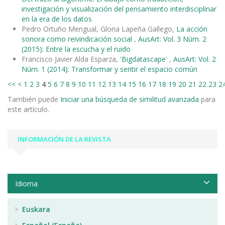
investigación y visualización del pensamiento interdisciplinar
en la era de los datos
Pedro Ortuño Mengual, Gloria Lapeña Gallego,
La acción
sonora como reivindicación social
,
AusArt: Vol. 3 Núm. 2
(2015): Entre la escucha y el ruido
Francisco Javier Alda Esparza,
'Bigdatascape'
,
AusArt: Vol. 2
Núm. 1 (2014): Transformar y sentir el espacio común
<<
<
1
2
3
4
5
6
7
8
9
10
11
12
13
14
15
16
17
18
19
20
21
22
23
2
También puede
Iniciar una búsqueda de similitud avanzada
para
este artículo.
INFORMACIÓN DE LA REVISTA
Idioma
Euskara