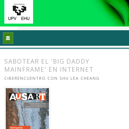
Inicio
Archivos
Vol. 5 Núm. 1 (2017): Interrogantes feminista
SABOTEAR EL 'BIG DADDY
MAINFRAME' EN INTERNET
CIBERENCUENTRO CON SHU LEA CHEANG
##plugins.themes.bootstrap3.article.
##plugins.themes.bootstrap3.article.