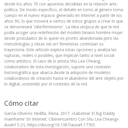
desde los años 70 con apuestas decididas en la relación arte-
política. De modo específico, el debate en torno al género toma
cuerpo en el nuevo espacio generado en Internet a partir de los
años 90, lo que moverá a ciertos de estos grupos a crear lo que
se denominará 'ciberfeminismo'. La idea utópica de que la red
podía acoger una redefinición del modelo binario hombre-mujer
desde postulados de lo queer es pronto abandonada pero las
metodologías y obras
net.art
feministas continúan su
trayectoria. Este artículo explora estas opciones y analiza las
rupturas, reales o posibles, que implican tanto a nivel social
como artístico. El caso de lx artista Shu Lea Cheang,
colaboradorx de esta investigación, supone una conexión
historiográfica que abarca desde la adopción de modelos
colaborativos de creación hasta el abandono del arte objeto por
lo digital, sostenido por el contexto de la red.
Cómo citar
García-Oliveros Hedilla, Elena. 2017. «Sabotear El ’big Daddy
mainframe’ En Internet: Ciberencuentro Con Shu Lea Cheang».
AusArt
5 (1). https://doi.org/10.1387/ausart.17765.