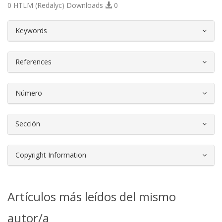
0 HTLM (Redalyc) Downloads
0
##plugins.themes.bootstrap3.article.d
Keywords
References
Número
Sección
Copyright Information
Artículos más leídos del mismo
autor/a