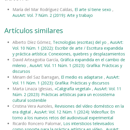
María del Mar Rodríguez Caldas,
El arte sí tiene sexo
,
AusArt: Vol. 7 Núm. 2 (2019): Arte y trabajo
Artículos similares
Alberto Díez Gómez,
Tecnologías (escritas) del yo
,
AusArt:
Vol. 10 Núm. 1 (2022): Escribir de arte / Escritura expandida
y práctica artística: Conexiones, quiebres y desplazamientos
David Arteagoitia García,
Gráfica expandida en el cambio de
milenio
,
AusArt: Vol. 11 Núm. 1 (2023): Grafika: Prácticas y
discursos
Miriam del Saz Barragan,
El medio es adaptarse
,
AusArt:
Vol. 11 Núm. 1 (2023): Grafika: Prácticas y discursos
Marta Linaza Iglesias,
«Caligrafía vegetal»
,
AusArt: Vol. 11
Núm. 2 (2023): Prácticas artísticas para un ecosistema
cultural sostenible
Cristina Vera Aurioles,
Revisiones del vídeo doméstico en la
era digital
,
AusArt: Vol. 12 Núm. 1 (2024): Videoflux: En
torno a los nuevos retos del audiovisual experimental
Ricardo Roncero Palomar,
Los intersticios televisados
como soporte para la práctica artística en vídeo
,
AusArt: