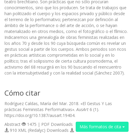
teatro brechtiano. Son prácticas que no sólo procuran
conocimientos, sino que los producen. Se trata de trabajos que
han politizado el cuerpo y los espacios privado y público desde
el terreno de lo performativo; pertenezcan por definición al
ámbito de la performance o del arte de acción, o se hayan
materializado en otros medios, como el fotográfico o el fílmico.
Indicaremos una genealogía de obras feministas realizadas en
los años 70 y desde los 90 cuya búsqueda común es revelar un
gestus social a partir de los cuerpos. Ambos periodos son ricos
en prácticas artísticas comprometidas en lo social y en lo
político; tras el solipsismo de cierta cultura posmoderna, el
activismo del 68 resurgirá en los 90 buscando el reencuentro
con la intersubjetividad y con la realidad social (Sánchez 2007).
Cómo citar
Rodríguez Caldas, María del Mar. 2018. «El Gestus Y Las
prácticas Feministas Performativas».
AusArt
6 (1).
https://doi.org/10.1387/ausart.19404.
Abstract
1475 | PDF Downloads
Más formatos de cita
910 XML (Redalyc) Downloads