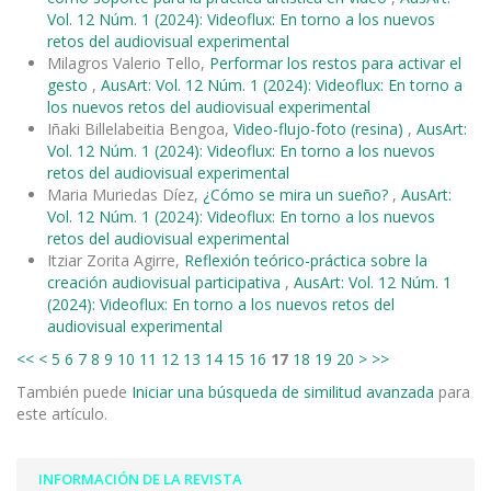
Vol. 12 Núm. 1 (2024): Videoflux: En torno a los nuevos
retos del audiovisual experimental
Milagros Valerio Tello,
Performar los restos para activar el
gesto
,
AusArt: Vol. 12 Núm. 1 (2024): Videoflux: En torno a
los nuevos retos del audiovisual experimental
Iñaki Billelabeitia Bengoa,
Video-flujo-foto (resina)
,
AusArt:
Vol. 12 Núm. 1 (2024): Videoflux: En torno a los nuevos
retos del audiovisual experimental
Maria Muriedas Díez,
¿Cómo se mira un sueño?
,
AusArt:
Vol. 12 Núm. 1 (2024): Videoflux: En torno a los nuevos
retos del audiovisual experimental
Itziar Zorita Agirre,
Reflexión teórico-práctica sobre la
creación audiovisual participativa
,
AusArt: Vol. 12 Núm. 1
(2024): Videoflux: En torno a los nuevos retos del
audiovisual experimental
<<
<
5
6
7
8
9
10
11
12
13
14
15
16
17
18
19
20
>
>>
También puede
Iniciar una búsqueda de similitud avanzada
para
este artículo.
INFORMACIÓN DE LA REVISTA