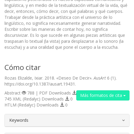
lingüística, y en medio de la textualización virtual de la vida, qué
decir, entonces, cómo decir, con qué palabras y qué cuerpos.
Trabajar desde la práctica artística con el universo de lo
lingüístico, no significa necesariamente generar narratividad.
Escribir sobre las maneras de contar hoy, no significa
discursivizar. Es lo que sucede en algunas piezas artísticas que
traspasan lo textual (la vista) para desplazarse a lo sonoro (la
escucha) y a una oralidad que pone el cuerpo a la escucha.
Cómo citar
Rozas Elizalde, Ixiar. 2018. «Deseo De Decir».
AusArt
6 (1).
https://doi.org/10.1387/ausart.19431.
Abstract
788 | PDF Downloads
Más formatos de cita
745 XML (Redalyc) Downloads
0
HTLM (Redalyc) Downloads
0
##plugins.themes.bootstrap3.article.d
Keywords