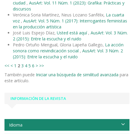
ciudad
,
AusArt: Vol. 11 Núm. 1 (2023): Grafika: Prácticas y
discursos
Verónica Soria Martínez, Neus Lozano Sanfèlix,
La cuarta
voz
,
AusArt: Vol. 5 Núm. 1 (2017): Interrogantes feministas
en la producción artística
José Luis Espejo Díaz,
Usted está aquí
,
AusArt: Vol. 3 Núm.
2 (2015): Entre la escucha y el ruido
Pedro Ortuño Mengual, Gloria Lapeña Gallego,
La acción
sonora como reivindicación social
,
AusArt: Vol. 3 Núm. 2
(2015): Entre la escucha y el ruido
<<
<
1
2
3
4
5
6
>
>>
También puede
Iniciar una búsqueda de similitud avanzada
para
este artículo.
INFORMACIÓN DE LA REVISTA
Idioma