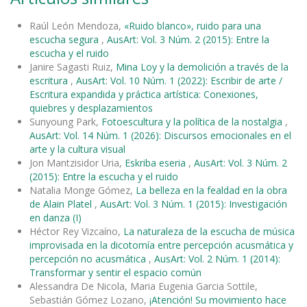
Raúl León Mendoza,
«Ruido blanco», ruido para una
escucha segura
,
AusArt: Vol. 3 Núm. 2 (2015): Entre la
escucha y el ruido
Janire Sagasti Ruiz,
Mina Loy y la demolición a través de la
escritura
,
AusArt: Vol. 10 Núm. 1 (2022): Escribir de arte /
Escritura expandida y práctica artística: Conexiones,
quiebres y desplazamientos
Sunyoung Park,
Fotoescultura y la política de la nostalgia
,
AusArt: Vol. 14 Núm. 1 (2026): Discursos emocionales en el
arte y la cultura visual
Jon Mantzisidor Uria,
Eskriba eseria
,
AusArt: Vol. 3 Núm. 2
(2015): Entre la escucha y el ruido
Natalia Monge Gómez,
La belleza en la fealdad en la obra
de Alain Platel
,
AusArt: Vol. 3 Núm. 1 (2015): Investigación
en danza (I)
Héctor Rey Vizcaíno,
La naturaleza de la escucha de música
improvisada en la dicotomía entre percepción acusmática y
percepción no acusmática
,
AusArt: Vol. 2 Núm. 1 (2014):
Transformar y sentir el espacio común
Alessandra De Nicola, Maria Eugenia Garcia Sottile,
Sebastián Gómez Lozano,
¡Atención! Su movimiento hace