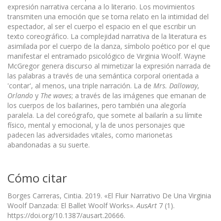
expresión narrativa cercana a lo literario. Los movimientos
transmiten una emoción que se torna relato en la intimidad del
espectador, al ser el cuerpo el espacio en el que escribir un
texto coreográfico. La complejidad narrativa de la literatura es
asimilada por el cuerpo de la danza, símbolo poético por el que
manifestar el entramado psicológico de Virginia Woolf. Wayne
McGregor genera discurso al mimetizar la expresión narrada de
las palabras a través de una semántica corporal orientada a
'contar', al menos, una triple narración. La de
Mrs. Dalloway
,
Orlando
y
The waves
; a través de las imágenes que emanan de
los cuerpos de los bailarines, pero también una alegoría
paralela. La del coreógrafo, que somete al bailarín a su límite
físico, mental y emocional, y la de unos personajes que
padecen las adversidades vitales, como marionetas
abandonadas a su suerte.
Cómo citar
Borges Carreras, Cintia. 2019. «El Fluir Narrativo De Una Virginia
Woolf Danzada: El Ballet Woolf Works».
AusArt
7 (1).
https://doi.org/10.1387/ausart.20666.