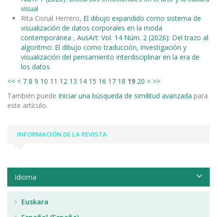
visual
Rita Cisnal Herrero,
El dibujo expandido como sistema de
visualización de datos corporales en la moda
contemporánea
,
AusArt: Vol. 14 Núm. 2 (2026): Del trazo al
algoritmo: El dibujo como traducción, investigación y
visualización del pensamiento interdisciplinar en la era de
los datos
<<
<
7
8
9
10
11
12
13
14
15
16
17
18
19
20
>
>>
También puede
Iniciar una búsqueda de similitud avanzada
para
este artículo.
INFORMACIÓN DE LA REVISTA
Idioma
Euskara