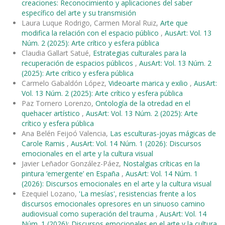
creaciones: Reconocimiento y aplicaciones del saber
específico del arte y su transmisión
Laura Luque Rodrigo, Carmen Moral Ruiz,
Arte que
modifica la relación con el espacio público
,
AusArt: Vol. 13
Núm. 2 (2025): Arte crítico y esfera pública
Claudia Gallart Satué,
Estrategias culturales para la
recuperación de espacios públicos
,
AusArt: Vol. 13 Núm. 2
(2025): Arte crítico y esfera pública
Carmelo Gabaldón López,
Videoarte marica y exilio
,
AusArt:
Vol. 13 Núm. 2 (2025): Arte crítico y esfera pública
Paz Tornero Lorenzo,
Ontología de la otredad en el
quehacer artístico
,
AusArt: Vol. 13 Núm. 2 (2025): Arte
crítico y esfera pública
Ana Belén Feijoó Valencia,
Las esculturas-joyas mágicas de
Carole Ramis
,
AusArt: Vol. 14 Núm. 1 (2026): Discursos
emocionales en el arte y la cultura visual
Javier Leñador González-Páez,
Nostalgias críticas en la
pintura ‘emergente’ en España
,
AusArt: Vol. 14 Núm. 1
(2026): Discursos emocionales en el arte y la cultura visual
Ezequiel Lozano,
'La mesías', resistencias frente a los
discursos emocionales opresores en un sinuoso camino
audiovisual como superación del trauma
,
AusArt: Vol. 14
Núm. 1 (2026): Discursos emocionales en el arte y la cultura