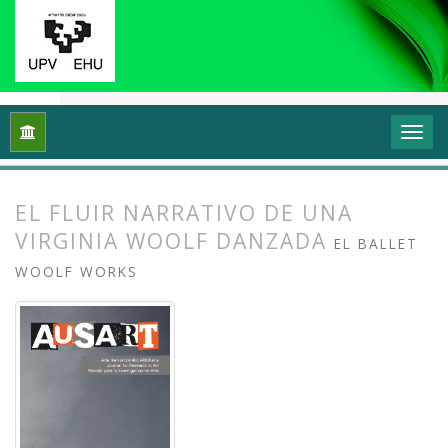
Inicio
Archivos
Vol. 7 Núm. 1 (2019): Investigación en danza (
EL FLUIR NARRATIVO DE UNA
VIRGINIA WOOLF DANZADA
EL BALLET
WOOLF WORKS
##plugins.themes.bootstrap3.article.
##plugins.themes.bootstrap3.article.