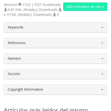
Abstract
1533 | PDF Downloads
Más formatos de cita
645 XML (Redalyc) Downloads
0 HTML (Redalyc) Downloads
0
##plugins.themes.bootstrap3.article.d
Keywords
References
Número
Sección
Copyright Information
Artículos más leídos del mismo