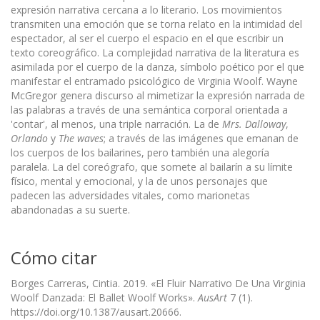
expresión narrativa cercana a lo literario. Los movimientos
transmiten una emoción que se torna relato en la intimidad del
espectador, al ser el cuerpo el espacio en el que escribir un
texto coreográfico. La complejidad narrativa de la literatura es
asimilada por el cuerpo de la danza, símbolo poético por el que
manifestar el entramado psicológico de Virginia Woolf. Wayne
McGregor genera discurso al mimetizar la expresión narrada de
las palabras a través de una semántica corporal orientada a
'contar', al menos, una triple narración. La de
Mrs. Dalloway
,
Orlando
y
The waves
; a través de las imágenes que emanan de
los cuerpos de los bailarines, pero también una alegoría
paralela. La del coreógrafo, que somete al bailarín a su límite
físico, mental y emocional, y la de unos personajes que
padecen las adversidades vitales, como marionetas
abandonadas a su suerte.
Cómo citar
Borges Carreras, Cintia. 2019. «El Fluir Narrativo De Una Virginia
Woolf Danzada: El Ballet Woolf Works».
AusArt
7 (1).
https://doi.org/10.1387/ausart.20666.