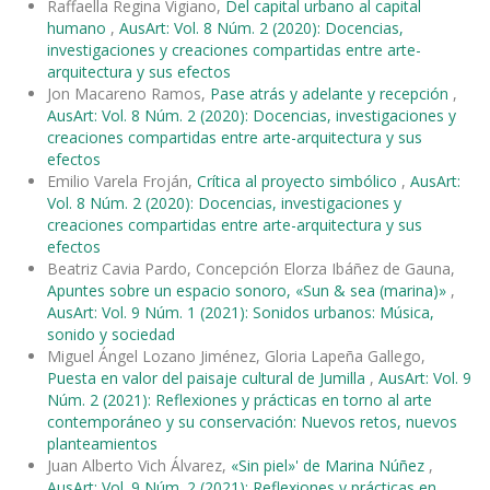
Raffaella Regina Vigiano,
Del capital urbano al capital
humano
,
AusArt: Vol. 8 Núm. 2 (2020): Docencias,
investigaciones y creaciones compartidas entre arte-
arquitectura y sus efectos
Jon Macareno Ramos,
Pase atrás y adelante y recepción
,
AusArt: Vol. 8 Núm. 2 (2020): Docencias, investigaciones y
creaciones compartidas entre arte-arquitectura y sus
efectos
Emilio Varela Froján,
Crítica al proyecto simbólico
,
AusArt:
Vol. 8 Núm. 2 (2020): Docencias, investigaciones y
creaciones compartidas entre arte-arquitectura y sus
efectos
Beatriz Cavia Pardo, Concepción Elorza Ibáñez de Gauna,
Apuntes sobre un espacio sonoro, «Sun & sea (marina)»
,
AusArt: Vol. 9 Núm. 1 (2021): Sonidos urbanos: Música,
sonido y sociedad
Miguel Ángel Lozano Jiménez, Gloria Lapeña Gallego,
Puesta en valor del paisaje cultural de Jumilla
,
AusArt: Vol. 9
Núm. 2 (2021): Reflexiones y prácticas en torno al arte
contemporáneo y su conservación: Nuevos retos, nuevos
planteamientos
Juan Alberto Vich Álvarez,
«Sin piel»' de Marina Núñez
,
AusArt: Vol. 9 Núm. 2 (2021): Reflexiones y prácticas en