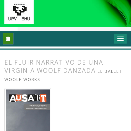
Inicio
Archivos
Vol. 7 Núm. 1 (2019): Investigación en danza (
EL FLUIR NARRATIVO DE UNA
VIRGINIA WOOLF DANZADA
EL BALLET
WOOLF WORKS
##plugins.themes.bootstrap3.article.
##plugins.themes.bootstrap3.article.