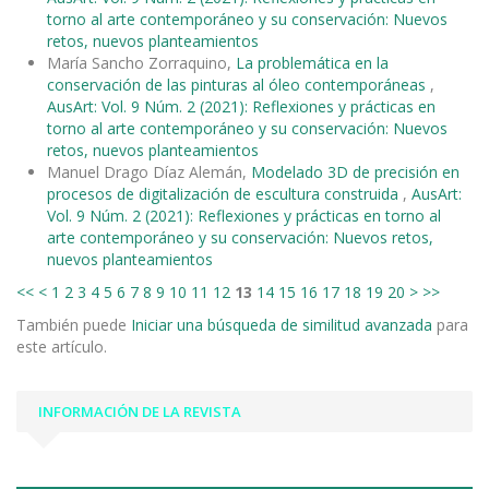
torno al arte contemporáneo y su conservación: Nuevos
retos, nuevos planteamientos
María Sancho Zorraquino,
La problemática en la
conservación de las pinturas al óleo contemporáneas
,
AusArt: Vol. 9 Núm. 2 (2021): Reflexiones y prácticas en
torno al arte contemporáneo y su conservación: Nuevos
retos, nuevos planteamientos
Manuel Drago Díaz Alemán,
Modelado 3D de precisión en
procesos de digitalización de escultura construida
,
AusArt:
Vol. 9 Núm. 2 (2021): Reflexiones y prácticas en torno al
arte contemporáneo y su conservación: Nuevos retos,
nuevos planteamientos
<<
<
1
2
3
4
5
6
7
8
9
10
11
12
13
14
15
16
17
18
19
20
>
>>
También puede
Iniciar una búsqueda de similitud avanzada
para
este artículo.
INFORMACIÓN DE LA REVISTA