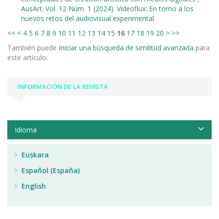
AusArt: Vol. 12 Núm. 1 (2024): Videoflux: En torno a los
nuevos retos del audiovisual experimental
<<
<
4
5
6
7
8
9
10
11
12
13
14
15
16
17
18
19
20
>
>>
También puede
Iniciar una búsqueda de similitud avanzada
para
este artículo.
INFORMACIÓN DE LA REVISTA
Idioma
Euskara
Español (España)
English