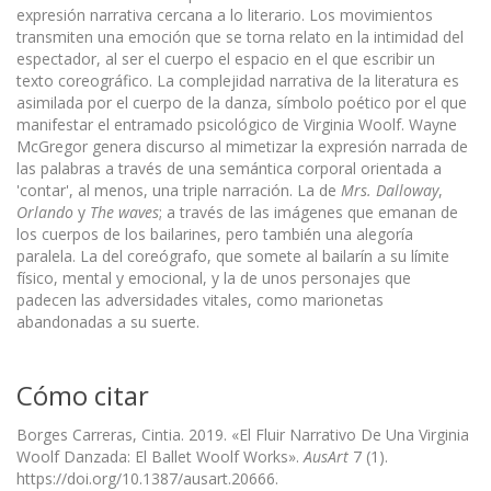
expresión narrativa cercana a lo literario. Los movimientos
transmiten una emoción que se torna relato en la intimidad del
espectador, al ser el cuerpo el espacio en el que escribir un
texto coreográfico. La complejidad narrativa de la literatura es
asimilada por el cuerpo de la danza, símbolo poético por el que
manifestar el entramado psicológico de Virginia Woolf. Wayne
McGregor genera discurso al mimetizar la expresión narrada de
las palabras a través de una semántica corporal orientada a
'contar', al menos, una triple narración. La de
Mrs. Dalloway
,
Orlando
y
The waves
; a través de las imágenes que emanan de
los cuerpos de los bailarines, pero también una alegoría
paralela. La del coreógrafo, que somete al bailarín a su límite
físico, mental y emocional, y la de unos personajes que
padecen las adversidades vitales, como marionetas
abandonadas a su suerte.
Cómo citar
Borges Carreras, Cintia. 2019. «El Fluir Narrativo De Una Virginia
Woolf Danzada: El Ballet Woolf Works».
AusArt
7 (1).
https://doi.org/10.1387/ausart.20666.