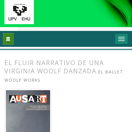
Inicio
Archivos
Vol. 7 Núm. 1 (2019): Investigación en danza (
EL FLUIR NARRATIVO DE UNA
VIRGINIA WOOLF DANZADA
EL BALLET
WOOLF WORKS
##plugins.themes.bootstrap3.article.
##plugins.themes.bootstrap3.article.