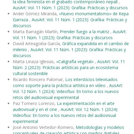
la idea feminista en el grabado contemporáneo nepalí
,
AusArt: Vol. 11 Núm. 1 (2023): Grafika: Prácticas y discursos
Ander Gómez Miranda,
«Nuevo monumentalismo» de Kepa
Garraza
,
AusArt: Vol. 11 Núm. 1 (2023): Grafika: Prácticas y
discursos
Marta Barragán Martín,
Prender fuego a la matriz
,
AusArt:
Vol. 11 Núm. 1 (2023): Grafika: Prácticas y discursos
David Arteagoitia García,
Gráfica expandida en el cambio de
milenio
,
AusArt: Vol. 11 Núm. 1 (2023): Grafika: Prácticas y
discursos
Marta Linaza Iglesias,
«Caligrafía vegetal»
,
AusArt: Vol. 11
Núm. 2 (2023): Prácticas artísticas para un ecosistema
cultural sostenible
Ricardo Roncero Palomar,
Los intersticios televisados
como soporte para la práctica artística en vídeo
,
AusArt:
Vol. 12 Núm. 1 (2024): Videoflux: En torno a los nuevos
retos del audiovisual experimental
Paz Tornero Lorenzo,
La experimentación en el arte
audiovisual y en el cine
,
AusArt: Vol. 12 Núm. 1 (2024):
Videoflux: En torno a los nuevos retos del audiovisual
experimental
José-Antonio Vertedor-Romero,
Metodologías y modelos
conceptuales de creación artística con medios digitales
,