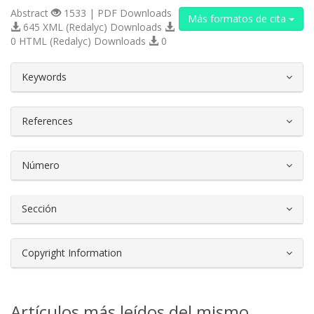
Abstract
1533 | PDF Downloads
Más formatos de cita
645 XML (Redalyc) Downloads
0 HTML (Redalyc) Downloads
0
##plugins.themes.bootstrap3.article.d
Keywords
References
Número
Sección
Copyright Information
Artículos más leídos del mismo