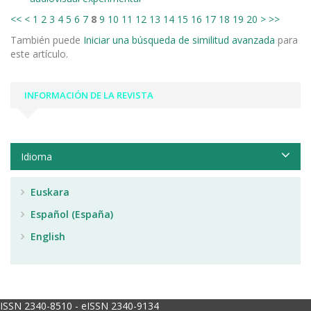
<<
<
1
2
3
4
5
6
7
8
9
10
11
12
13
14
15
16
17
18
19
20
>
>>
También puede
Iniciar una búsqueda de similitud avanzada
para
este artículo.
INFORMACIÓN DE LA REVISTA
Idioma
Euskara
Español (España)
English
ISSN 2340-8510 - eISSN 2340-9134