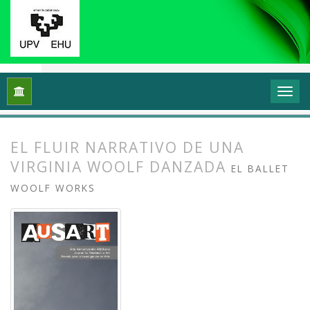
Inicio
Archivos
Vol. 7 Núm. 1 (2019): Investigación en danza (
EL FLUIR NARRATIVO DE UNA
VIRGINIA WOOLF DANZADA
EL BALLET
WOOLF WORKS
##plugins.themes.bootstrap3.article.
##plugins.themes.bootstrap3.article.