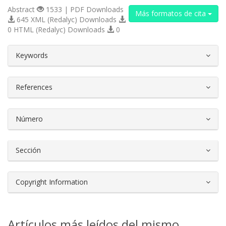
Abstract
1533 | PDF Downloads
Más formatos de cita
645 XML (Redalyc) Downloads
0 HTML (Redalyc) Downloads
0
##plugins.themes.bootstrap3.article.d
Keywords
References
Número
Sección
Copyright Information
Artículos más leídos del mismo