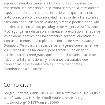
expresión narrativa cercana a lo literario. Los movimientos
transmiten una emoción que se torna relato en la intimidad del
espectador, al ser el cuerpo el espacio en el que escribir un
texto coreográfico. La complejidad narrativa de la literatura es
asimilada por el cuerpo de la danza, símbolo poético por el que
manifestar el entramado psicológico de Virginia Woolf. Wayne
McGregor genera discurso al mimetizar la expresión narrada de
las palabras a través de una semántica corporal orientada a
'contar', al menos, una triple narración. La de
Mrs. Dalloway
,
Orlando
y
The waves
; a través de las imágenes que emanan de
los cuerpos de los bailarines, pero también una alegoría
paralela. La del coreógrafo, que somete al bailarín a su límite
físico, mental y emocional, y la de unos personajes que
padecen las adversidades vitales, como marionetas
abandonadas a su suerte.
Cómo citar
Borges Carreras, Cintia. 2019. «El Fluir Narrativo De Una Virginia
Woolf Danzada: El Ballet Woolf Works».
AusArt
7 (1).
https://doi.org/10.1387/ausart.20666.