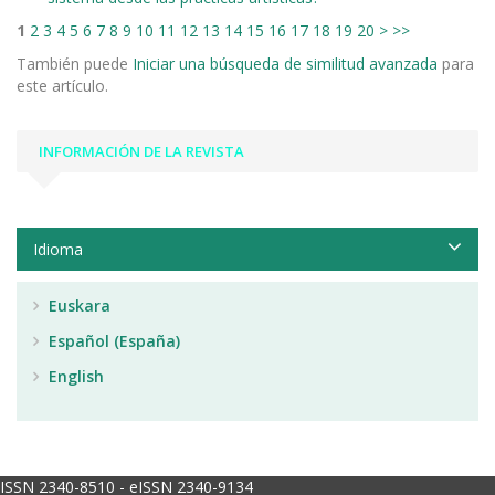
1
2
3
4
5
6
7
8
9
10
11
12
13
14
15
16
17
18
19
20
>
>>
También puede
Iniciar una búsqueda de similitud avanzada
para
este artículo.
INFORMACIÓN DE LA REVISTA
Idioma
Euskara
Español (España)
English
ISSN 2340-8510 - eISSN 2340-9134