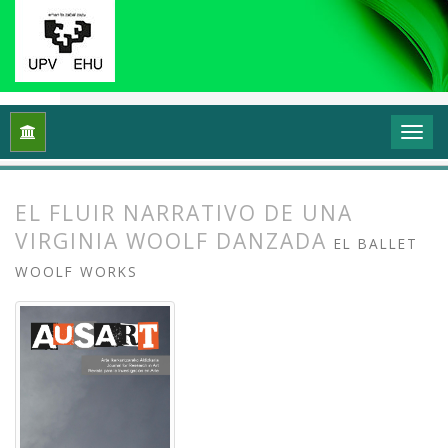
Inicio
Archivos
Vol. 7 Núm. 1 (2019): Investigación en danza (
EL FLUIR NARRATIVO DE UNA
VIRGINIA WOOLF DANZADA
EL BALLET
WOOLF WORKS
##plugins.themes.bootstrap3.article.
##plugins.themes.bootstrap3.article.