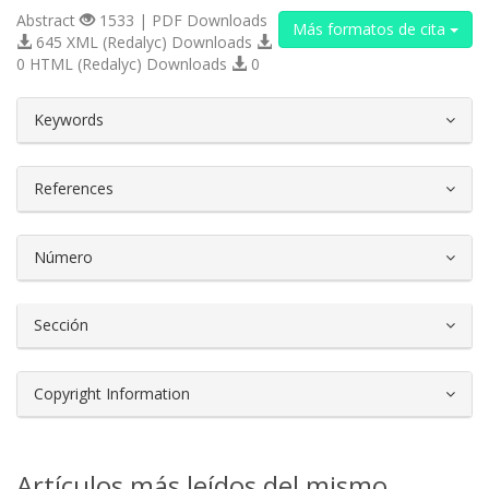
Abstract
1533 | PDF Downloads
Más formatos de cita
645 XML (Redalyc) Downloads
0 HTML (Redalyc) Downloads
0
##plugins.themes.bootstrap3.article.d
Keywords
References
Número
Sección
Copyright Information
Artículos más leídos del mismo