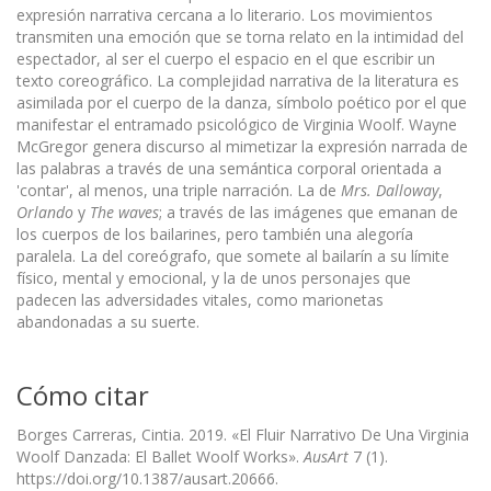
expresión narrativa cercana a lo literario. Los movimientos
transmiten una emoción que se torna relato en la intimidad del
espectador, al ser el cuerpo el espacio en el que escribir un
texto coreográfico. La complejidad narrativa de la literatura es
asimilada por el cuerpo de la danza, símbolo poético por el que
manifestar el entramado psicológico de Virginia Woolf. Wayne
McGregor genera discurso al mimetizar la expresión narrada de
las palabras a través de una semántica corporal orientada a
'contar', al menos, una triple narración. La de
Mrs. Dalloway
,
Orlando
y
The waves
; a través de las imágenes que emanan de
los cuerpos de los bailarines, pero también una alegoría
paralela. La del coreógrafo, que somete al bailarín a su límite
físico, mental y emocional, y la de unos personajes que
padecen las adversidades vitales, como marionetas
abandonadas a su suerte.
Cómo citar
Borges Carreras, Cintia. 2019. «El Fluir Narrativo De Una Virginia
Woolf Danzada: El Ballet Woolf Works».
AusArt
7 (1).
https://doi.org/10.1387/ausart.20666.