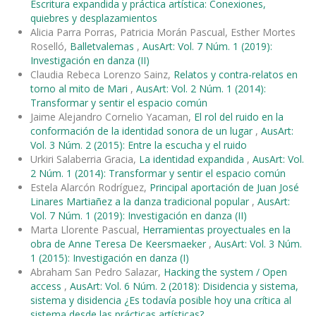
Escritura expandida y práctica artística: Conexiones,
quiebres y desplazamientos
Alicia Parra Porras, Patricia Morán Pascual, Esther Mortes
Roselló,
Balletvalemas
,
AusArt: Vol. 7 Núm. 1 (2019):
Investigación en danza (II)
Claudia Rebeca Lorenzo Sainz,
Relatos y contra-relatos en
torno al mito de Mari
,
AusArt: Vol. 2 Núm. 1 (2014):
Transformar y sentir el espacio común
Jaime Alejandro Cornelio Yacaman,
El rol del ruido en la
conformación de la identidad sonora de un lugar
,
AusArt:
Vol. 3 Núm. 2 (2015): Entre la escucha y el ruido
Urkiri Salaberria Gracia,
La identidad expandida
,
AusArt: Vol.
2 Núm. 1 (2014): Transformar y sentir el espacio común
Estela Alarcón Rodríguez,
Principal aportación de Juan José
Linares Martiañez a la danza tradicional popular
,
AusArt:
Vol. 7 Núm. 1 (2019): Investigación en danza (II)
Marta Llorente Pascual,
Herramientas proyectuales en la
obra de Anne Teresa De Keersmaeker
,
AusArt: Vol. 3 Núm.
1 (2015): Investigación en danza (I)
Abraham San Pedro Salazar,
Hacking the system / Open
access
,
AusArt: Vol. 6 Núm. 2 (2018): Disidencia y sistema,
sistema y disidencia ¿Es todavía posible hoy una crítica al
sistema desde las prácticas artísticas?