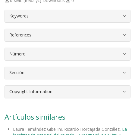
0 XML (Redalyc) Downloads
0
##plugins.themes.bootstrap3.article.d
Keywords
References
Número
Sección
Copyright Information
Artículos similares
Laura Fernández Gibellini, Ricardo Horcajada González,
La