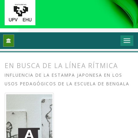
Inicio
Archivos
Vol. 11 Núm. 1 (2023): Grafika: Prácticas y di
EN BUSCA DE LA LÍNEA RÍTMICA
INFLUENCIA DE LA ESTAMPA JAPONESA EN LOS
USOS PEDAGÓGICOS DE LA ESCUELA DE BENGALA
##plugins.themes.bootstrap3.article.
##plugins.themes.bootstrap3.article.