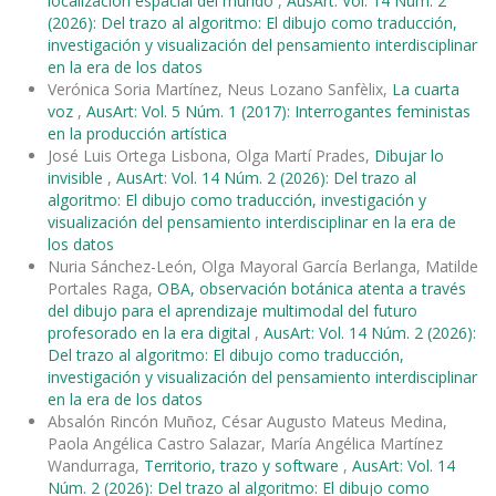
localización espacial del mundo
,
AusArt: Vol. 14 Núm. 2
(2026): Del trazo al algoritmo: El dibujo como traducción,
investigación y visualización del pensamiento interdisciplinar
en la era de los datos
Verónica Soria Martínez, Neus Lozano Sanfèlix,
La cuarta
voz
,
AusArt: Vol. 5 Núm. 1 (2017): Interrogantes feministas
en la producción artística
José Luis Ortega Lisbona, Olga Martí Prades,
Dibujar lo
invisible
,
AusArt: Vol. 14 Núm. 2 (2026): Del trazo al
algoritmo: El dibujo como traducción, investigación y
visualización del pensamiento interdisciplinar en la era de
los datos
Nuria Sánchez-León, Olga Mayoral García Berlanga, Matilde
Portales Raga,
OBA, observación botánica atenta a través
del dibujo para el aprendizaje multimodal del futuro
profesorado en la era digital
,
AusArt: Vol. 14 Núm. 2 (2026):
Del trazo al algoritmo: El dibujo como traducción,
investigación y visualización del pensamiento interdisciplinar
en la era de los datos
Absalón Rincón Muñoz, César Augusto Mateus Medina,
Paola Angélica Castro Salazar, María Angélica Martínez
Wandurraga,
Territorio, trazo y software
,
AusArt: Vol. 14
Núm. 2 (2026): Del trazo al algoritmo: El dibujo como