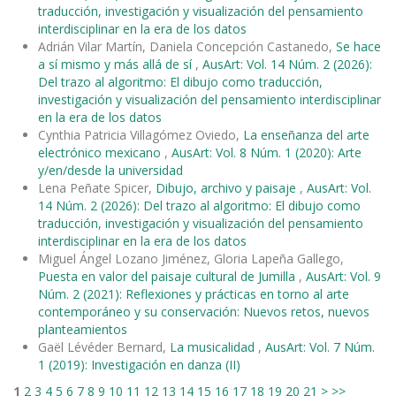
traducción, investigación y visualización del pensamiento
interdisciplinar en la era de los datos
Adrián Vilar Martín, Daniela Concepción Castanedo,
Se hace
a sí mismo y más allá de sí
,
AusArt: Vol. 14 Núm. 2 (2026):
Del trazo al algoritmo: El dibujo como traducción,
investigación y visualización del pensamiento interdisciplinar
en la era de los datos
Cynthia Patricia Villagómez Oviedo,
La enseñanza del arte
electrónico mexicano
,
AusArt: Vol. 8 Núm. 1 (2020): Arte
y/en/desde la universidad
Lena Peñate Spicer,
Dibujo, archivo y paisaje
,
AusArt: Vol.
14 Núm. 2 (2026): Del trazo al algoritmo: El dibujo como
traducción, investigación y visualización del pensamiento
interdisciplinar en la era de los datos
Miguel Ángel Lozano Jiménez, Gloria Lapeña Gallego,
Puesta en valor del paisaje cultural de Jumilla
,
AusArt: Vol. 9
Núm. 2 (2021): Reflexiones y prácticas en torno al arte
contemporáneo y su conservación: Nuevos retos, nuevos
planteamientos
Gaël Lévéder Bernard,
La musicalidad
,
AusArt: Vol. 7 Núm.
1 (2019): Investigación en danza (II)
1
2
3
4
5
6
7
8
9
10
11
12
13
14
15
16
17
18
19
20
21
>
>>