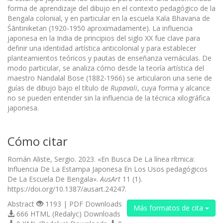
forma de aprendizaje del dibujo en el contexto pedagógico de la
Bengala colonial, y en particular en la escuela Kala Bhavana de
Śāntiniketan (1920-1950 aproximadamente). La influencia
japonesa en la India de principios del siglo XX fue clave para
definir una identidad artística anticolonial y para establecer
planteamientos teóricos y pautas de enseñanza vernáculas. De
modo particular, se analiza cómo desde la teoría artística del
maestro Nandalal Bose (1882-1966) se articularon una serie de
guías de dibujo bajo el título de
Rupavali
, cuya forma y alcance
no se pueden entender sin la influencia de la técnica xilográfica
japonesa.
Cómo citar
Román Aliste, Sergio. 2023. «En Busca De La línea rítmica:
Influencia De La Estampa Japonesa En Los Usos pedagógicos
De La Escuela De Bengala».
AusArt
11 (1).
https://doi.org/10.1387/ausart.24247.
Abstract
1193 | PDF Downloads
Más formatos de cita
666 HTML (Redalyc) Downloads