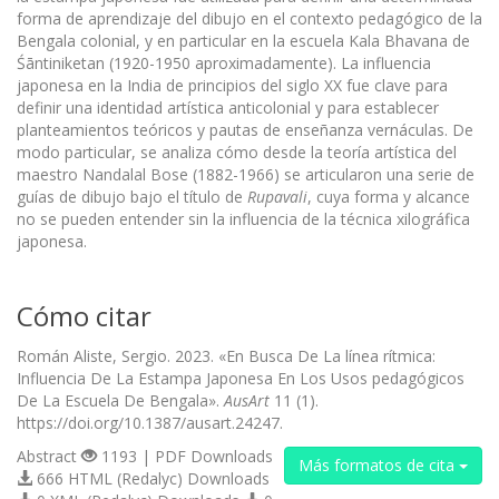
forma de aprendizaje del dibujo en el contexto pedagógico de la
Bengala colonial, y en particular en la escuela Kala Bhavana de
Śāntiniketan (1920-1950 aproximadamente). La influencia
japonesa en la India de principios del siglo XX fue clave para
definir una identidad artística anticolonial y para establecer
planteamientos teóricos y pautas de enseñanza vernáculas. De
modo particular, se analiza cómo desde la teoría artística del
maestro Nandalal Bose (1882-1966) se articularon una serie de
guías de dibujo bajo el título de
Rupavali
, cuya forma y alcance
no se pueden entender sin la influencia de la técnica xilográfica
japonesa.
Cómo citar
Román Aliste, Sergio. 2023. «En Busca De La línea rítmica:
Influencia De La Estampa Japonesa En Los Usos pedagógicos
De La Escuela De Bengala».
AusArt
11 (1).
https://doi.org/10.1387/ausart.24247.
Abstract
1193 | PDF Downloads
Más formatos de cita
666 HTML (Redalyc) Downloads