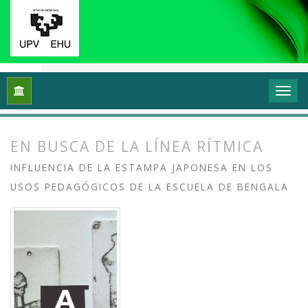
Inicio
Archivos
Vol. 11 Núm. 1 (2023): Grafika: Prácticas y di
EN BUSCA DE LA LÍNEA RÍTMICA
INFLUENCIA DE LA ESTAMPA JAPONESA EN LOS
USOS PEDAGÓGICOS DE LA ESCUELA DE BENGALA
##plugins.themes.bootstrap3.article.
##plugins.themes.bootstrap3.article.