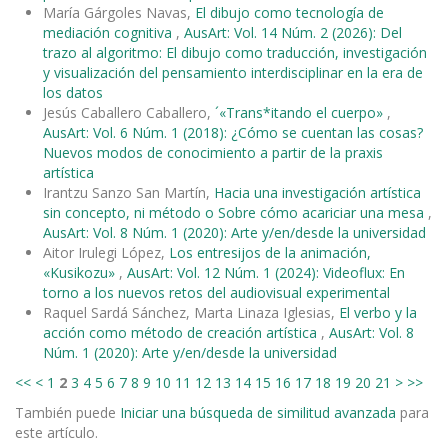
María Gárgoles Navas,
El dibujo como tecnología de
mediación cognitiva
,
AusArt: Vol. 14 Núm. 2 (2026): Del
trazo al algoritmo: El dibujo como traducción, investigación
y visualización del pensamiento interdisciplinar en la era de
los datos
Jesús Caballero Caballero,
´«Trans*itando el cuerpo»
,
AusArt: Vol. 6 Núm. 1 (2018): ¿Cómo se cuentan las cosas?
Nuevos modos de conocimiento a partir de la praxis
artística
Irantzu Sanzo San Martín,
Hacia una investigación artística
sin concepto, ni método o Sobre cómo acariciar una mesa
,
AusArt: Vol. 8 Núm. 1 (2020): Arte y/en/desde la universidad
Aitor Irulegi López,
Los entresijos de la animación,
«Kusikozu»
,
AusArt: Vol. 12 Núm. 1 (2024): Videoflux: En
torno a los nuevos retos del audiovisual experimental
Raquel Sardá Sánchez, Marta Linaza Iglesias,
El verbo y la
acción como método de creación artística
,
AusArt: Vol. 8
Núm. 1 (2020): Arte y/en/desde la universidad
<<
<
1
2
3
4
5
6
7
8
9
10
11
12
13
14
15
16
17
18
19
20
21
>
>>
También puede
Iniciar una búsqueda de similitud avanzada
para
este artículo.