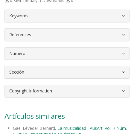
0 XML (Redalyc) Downloads
0
##plugins.themes.bootstrap3.article.d
Keywords
References
Número
Sección
Copyright Information
Artículos similares
Gaël Lévéder Bernard,
La musicalidad
,
AusArt: Vol. 7 Núm.