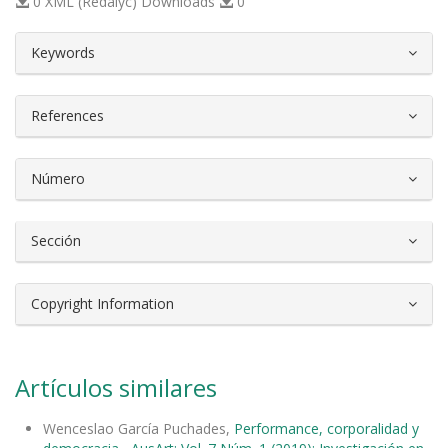
0 XML (Redalyc) Downloads
0
##plugins.themes.bootstrap3.article.d
Keywords
References
Número
Sección
Copyright Information
Artículos similares
Wenceslao García Puchades,
Performance, corporalidad y