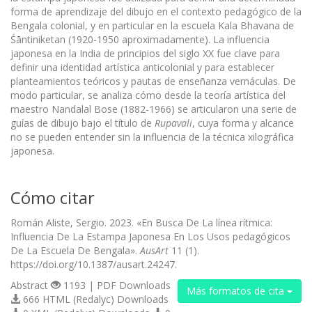
forma de aprendizaje del dibujo en el contexto pedagógico de la
Bengala colonial, y en particular en la escuela Kala Bhavana de
Śāntiniketan (1920-1950 aproximadamente). La influencia
japonesa en la India de principios del siglo XX fue clave para
definir una identidad artística anticolonial y para establecer
planteamientos teóricos y pautas de enseñanza vernáculas. De
modo particular, se analiza cómo desde la teoría artística del
maestro Nandalal Bose (1882-1966) se articularon una serie de
guías de dibujo bajo el título de
Rupavali
, cuya forma y alcance
no se pueden entender sin la influencia de la técnica xilográfica
japonesa.
Cómo citar
Román Aliste, Sergio. 2023. «En Busca De La línea rítmica:
Influencia De La Estampa Japonesa En Los Usos pedagógicos
De La Escuela De Bengala».
AusArt
11 (1).
https://doi.org/10.1387/ausart.24247.
Abstract
1193 | PDF Downloads
Más formatos de cita
666 HTML (Redalyc) Downloads