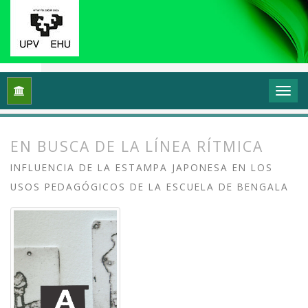
Inicio
Archivos
Vol. 11 Núm. 1 (2023): Grafika: Prácticas y di
EN BUSCA DE LA LÍNEA RÍTMICA
INFLUENCIA DE LA ESTAMPA JAPONESA EN LOS
USOS PEDAGÓGICOS DE LA ESCUELA DE BENGALA
##plugins.themes.bootstrap3.article.
##plugins.themes.bootstrap3.article.