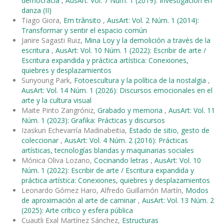
democracia
,
AusArt: Vol. 7 Núm. 1 (2019): Investigación en
danza (II)
Tiago Giora,
Em trânsito
,
AusArt: Vol. 2 Núm. 1 (2014):
Transformar y sentir el espacio común
Janire Sagasti Ruiz,
Mina Loy y la demolición a través de la
escritura
,
AusArt: Vol. 10 Núm. 1 (2022): Escribir de arte /
Escritura expandida y práctica artística: Conexiones,
quiebres y desplazamientos
Sunyoung Park,
Fotoescultura y la política de la nostalgia
,
AusArt: Vol. 14 Núm. 1 (2026): Discursos emocionales en el
arte y la cultura visual
Maite Pinto Zangróniz,
Grabado y memoria
,
AusArt: Vol. 11
Núm. 1 (2023): Grafika: Prácticas y discursos
Izaskun Echevarría Madinabeitia,
Estado de sitio, gesto de
coleccionar
,
AusArt: Vol. 4 Núm. 2 (2016): Prácticas
artísticas, tecnologías blandas y maquinarias sociales
Mónica Oliva Lozano,
Cocinando letras
,
AusArt: Vol. 10
Núm. 1 (2022): Escribir de arte / Escritura expandida y
práctica artística: Conexiones, quiebres y desplazamientos
Leonardo Gómez Haro, Alfredo Guillamón Martín,
Modos
de aproximación al arte de caminar
,
AusArt: Vol. 13 Núm. 2
(2025): Arte crítico y esfera pública
Cuautli Exal Martínez Sánchez,
Estructuras