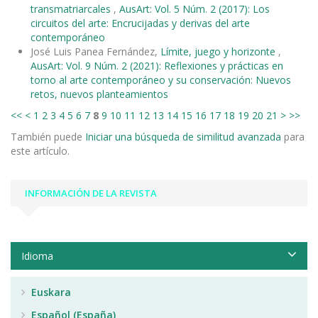
transmatriarcales
,
AusArt: Vol. 5 Núm. 2 (2017): Los
circuitos del arte: Encrucijadas y derivas del arte
contemporáneo
José Luis Panea Fernández,
Límite, juego y horizonte
,
AusArt: Vol. 9 Núm. 2 (2021): Reflexiones y prácticas en
torno al arte contemporáneo y su conservación: Nuevos
retos, nuevos planteamientos
<<
<
1
2
3
4
5
6
7
8
9
10
11
12
13
14
15
16
17
18
19
20
21
>
>>
También puede
Iniciar una búsqueda de similitud avanzada
para
este artículo.
INFORMACIÓN DE LA REVISTA
Idioma
Euskara
Español (España)