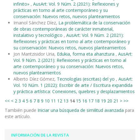
infinito»
,
AusArt: Vol. 9 Núm. 2 (2021): Reflexiones y
prácticas en torno al arte contemporáneo y su
conservación: Nuevos retos, nuevos planteamientos
Imanol Sánchez Díez,
La problemática de la conservación
de obras contemporáneas de carácter inmaterial,
instalativo y tecnológico
,
AusArt: Vol. 9 Núm. 2 (2021):
Reflexiones y prácticas en torno al arte contemporáneo y
su conservación: Nuevos retos, nuevos planteamientos
Jon Mantzisidor Uria,
Edukia, forma eta ahanztura
,
AusArt:
Vol. 9 Núm. 2 (2021): Reflexiones y prácticas en torno al
arte contemporáneo y su conservación: Nuevos retos,
nuevos planteamientos
Alberto Díez Gómez,
Tecnologías (escritas) del yo
,
AusArt:
Vol. 10 Núm. 1 (2022): Escribir de arte / Escritura expandida
y práctica artística: Conexiones, quiebres y desplazamientos
<<
<
2
3
4
5
6
7
8
9
10
11
12
13
14
15
16
17
18
19
20
21
>
>>
También puede
Iniciar una búsqueda de similitud avanzada
para
este artículo.
INFORMACIÓN DE LA REVISTA