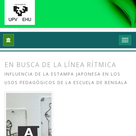
Inicio
Archivos
Vol. 11 Núm. 1 (2023): Grafika: Prácticas y di
EN BUSCA DE LA LÍNEA RÍTMICA
INFLUENCIA DE LA ESTAMPA JAPONESA EN LOS
USOS PEDAGÓGICOS DE LA ESCUELA DE BENGALA
##plugins.themes.bootstrap3.article.
##plugins.themes.bootstrap3.article.