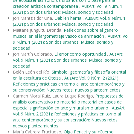
de ecosistemas sonoros urbanos como base para la
creación artística contemporánea
,
AusArt: Vol. 9 Núm. 1
(2021): Sonidos urbanos: Música, sonido y sociedad
Jon Mantzisidor Uria,
Dabilen herria
,
AusArt: Vol. 9 Núm. 1
(2021): Sonidos urbanos: Música, sonido y sociedad
Maitane Junguitu Dronda,
Reflexiones sobre el género
musical en el largometraje vasco de animación
,
AusArt: Vol.
9 Núm. 1 (2021): Sonidos urbanos: Música, sonido y
sociedad
Jon Martín Colorado,
El error como oportunidad
,
AusArt:
Vol. 9 Núm. 1 (2021): Sonidos urbanos: Música, sonido y
sociedad
Belén León del Río,
Símbolo, geometría y filosofía oriental
en la escultura de Oteiza
,
AusArt: Vol. 9 Núm. 2 (2021):
Reflexiones y prácticas en torno al arte contemporáneo y
su conservación: Nuevos retos, nuevos planteamientos
Carmen Moral Ruiz, Laura Luque Rodrigo,
Propuestas de
análisis conservativo no material o material en casos de
especial significación en arte y muralismo urbano
,
AusArt:
Vol. 9 Núm. 2 (2021): Reflexiones y prácticas en torno al
arte contemporáneo y su conservación: Nuevos retos,
nuevos planteamientos
María Cabrera Fructuoso,
Olga Pericet y su «Cuerpo