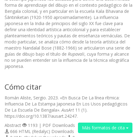
forma de aprendizaje del dibujo en el contexto pedagógico de la
Bengala colonial, y en particular en la escuela Kala Bhavana de
Śāntiniketan (1920-1950 aproximadamente). La influencia
japonesa en la India de principios del siglo XX fue clave para
definir una identidad artística anticolonial y para establecer
planteamientos teóricos y pautas de enseñanza vernáculas. De
modo particular, se analiza cómo desde la teoría artística del
maestro Nandalal Bose (1882-1966) se articularon una serie de
guías de dibujo bajo el título de
Rupavali
, cuya forma y alcance
no se pueden entender sin la influencia de la técnica xilográfica
japonesa.
Cómo citar
Román Aliste, Sergio. 2023. «En Busca De La línea rítmica:
Influencia De La Estampa Japonesa En Los Usos pedagógicos
De La Escuela De Bengala».
AusArt
11 (1).
https://doi.org/10.1387/ausart.24247.
Abstract
1193 | PDF Downloads
Más formatos de cita
666 HTML (Redalyc) Downloads