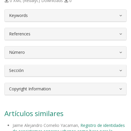
0 XML (Redalyc) Downloads
0
##plugins.themes.bootstrap3.article.d
Keywords
References
Número
Sección
Copyright Information
Artículos similares
Jaime Alejandro Cornelio Yacaman,
Registro de identidades