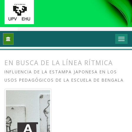
Inicio
Archivos
Vol. 11 Núm. 1 (2023): Grafika: Prácticas y di
EN BUSCA DE LA LÍNEA RÍTMICA
INFLUENCIA DE LA ESTAMPA JAPONESA EN LOS
USOS PEDAGÓGICOS DE LA ESCUELA DE BENGALA
##plugins.themes.bootstrap3.article.
##plugins.themes.bootstrap3.article.