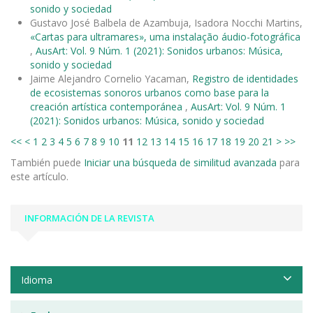
sonido y sociedad
Gustavo José Balbela de Azambuja, Isadora Nocchi Martins,
«Cartas para ultramares», uma instalação áudio-fotográfica
,
AusArt: Vol. 9 Núm. 1 (2021): Sonidos urbanos: Música,
sonido y sociedad
Jaime Alejandro Cornelio Yacaman,
Registro de identidades
de ecosistemas sonoros urbanos como base para la
creación artística contemporánea
,
AusArt: Vol. 9 Núm. 1
(2021): Sonidos urbanos: Música, sonido y sociedad
<<
<
1
2
3
4
5
6
7
8
9
10
11
12
13
14
15
16
17
18
19
20
21
>
>>
También puede
Iniciar una búsqueda de similitud avanzada
para
este artículo.
INFORMACIÓN DE LA REVISTA
Idioma