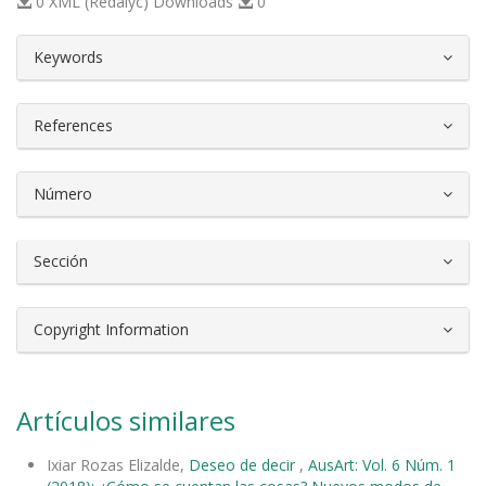
0 XML (Redalyc) Downloads
0
##plugins.themes.bootstrap3.article.d
Keywords
References
Número
Sección
Copyright Information
Artículos similares
Ixiar Rozas Elizalde,
Deseo de decir
,
AusArt: Vol. 6 Núm. 1