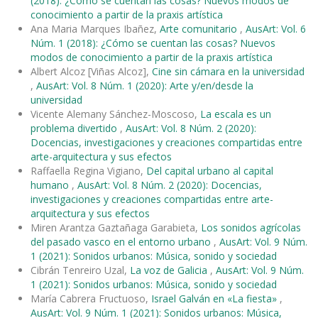
(2018): ¿Cómo se cuentan las cosas? Nuevos modos de
conocimiento a partir de la praxis artística
Ana Maria Marques Ibañez,
Arte comunitario
,
AusArt: Vol. 6
Núm. 1 (2018): ¿Cómo se cuentan las cosas? Nuevos
modos de conocimiento a partir de la praxis artística
Albert Alcoz [Viñas Alcoz],
Cine sin cámara en la universidad
,
AusArt: Vol. 8 Núm. 1 (2020): Arte y/en/desde la
universidad
Vicente Alemany Sánchez-Moscoso,
La escala es un
problema divertido
,
AusArt: Vol. 8 Núm. 2 (2020):
Docencias, investigaciones y creaciones compartidas entre
arte-arquitectura y sus efectos
Raffaella Regina Vigiano,
Del capital urbano al capital
humano
,
AusArt: Vol. 8 Núm. 2 (2020): Docencias,
investigaciones y creaciones compartidas entre arte-
arquitectura y sus efectos
Miren Arantza Gaztañaga Garabieta,
Los sonidos agrícolas
del pasado vasco en el entorno urbano
,
AusArt: Vol. 9 Núm.
1 (2021): Sonidos urbanos: Música, sonido y sociedad
Cibrán Tenreiro Uzal,
La voz de Galicia
,
AusArt: Vol. 9 Núm.
1 (2021): Sonidos urbanos: Música, sonido y sociedad
María Cabrera Fructuoso,
Israel Galván en «La fiesta»
,
AusArt: Vol. 9 Núm. 1 (2021): Sonidos urbanos: Música,