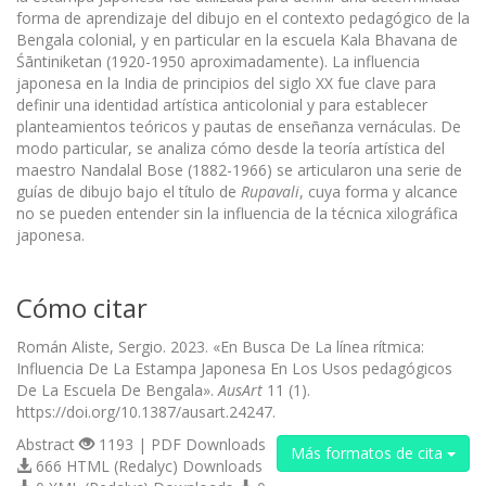
forma de aprendizaje del dibujo en el contexto pedagógico de la
Bengala colonial, y en particular en la escuela Kala Bhavana de
Śāntiniketan (1920-1950 aproximadamente). La influencia
japonesa en la India de principios del siglo XX fue clave para
definir una identidad artística anticolonial y para establecer
planteamientos teóricos y pautas de enseñanza vernáculas. De
modo particular, se analiza cómo desde la teoría artística del
maestro Nandalal Bose (1882-1966) se articularon una serie de
guías de dibujo bajo el título de
Rupavali
, cuya forma y alcance
no se pueden entender sin la influencia de la técnica xilográfica
japonesa.
Cómo citar
Román Aliste, Sergio. 2023. «En Busca De La línea rítmica:
Influencia De La Estampa Japonesa En Los Usos pedagógicos
De La Escuela De Bengala».
AusArt
11 (1).
https://doi.org/10.1387/ausart.24247.
Abstract
1193 | PDF Downloads
Más formatos de cita
666 HTML (Redalyc) Downloads