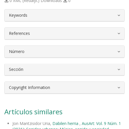
0 XML (Redalyc) Downloads
0
##plugins.themes.bootstrap3.article.d
Keywords
References
Número
Sección
Copyright Information
Artículos similares
Jon Mantzisidor Uria,
Dabilen herria
,
AusArt: Vol. 9 Núm. 1