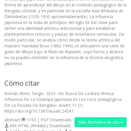
forma de aprendizaje del dibujo en el contexto pedagógico de la
Bengala colonial, y en particular en la escuela Kala Bhavana de
Śāntiniketan (1920-1950 aproximadamente). La influencia
japonesa en la India de principios del siglo XX fue clave para
definir una identidad artística anticolonial y para establecer
planteamientos teóricos y pautas de enseñanza vernáculas. De
modo particular, se analiza cómo desde la teoría artística del
maestro Nandalal Bose (1882-1966) se articularon una serie de
guías de dibujo bajo el título de
Rupavali
, cuya forma y alcance
no se pueden entender sin la influencia de la técnica xilográfica
japonesa.
Cómo citar
Román Aliste, Sergio. 2023. «En Busca De La línea rítmica:
Influencia De La Estampa Japonesa En Los Usos pedagógicos
De La Escuela De Bengala».
AusArt
11 (1).
https://doi.org/10.1387/ausart.24247.
Abstract
1193 | PDF Downloads
Más formatos de cita
666 HTML (Redalyc) Downloads