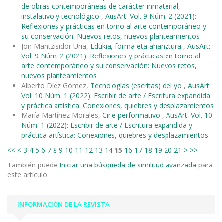
de obras contemporáneas de carácter inmaterial,
instalativo y tecnológico
,
AusArt: Vol. 9 Núm. 2 (2021):
Reflexiones y prácticas en torno al arte contemporáneo y
su conservación: Nuevos retos, nuevos planteamientos
Jon Mantzisidor Uria,
Edukia, forma eta ahanztura
,
AusArt:
Vol. 9 Núm. 2 (2021): Reflexiones y prácticas en torno al
arte contemporáneo y su conservación: Nuevos retos,
nuevos planteamientos
Alberto Díez Gómez,
Tecnologías (escritas) del yo
,
AusArt:
Vol. 10 Núm. 1 (2022): Escribir de arte / Escritura expandida
y práctica artística: Conexiones, quiebres y desplazamientos
María Martínez Morales,
Cine performativo
,
AusArt: Vol. 10
Núm. 1 (2022): Escribir de arte / Escritura expandida y
práctica artística: Conexiones, quiebres y desplazamientos
<<
<
3
4
5
6
7
8
9
10
11
12
13
14
15
16
17
18
19
20
21
>
>>
También puede
Iniciar una búsqueda de similitud avanzada
para
este artículo.
INFORMACIÓN DE LA REVISTA