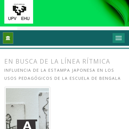
Inicio
Archivos
Vol. 11 Núm. 1 (2023): Grafika: Prácticas y di
EN BUSCA DE LA LÍNEA RÍTMICA
INFLUENCIA DE LA ESTAMPA JAPONESA EN LOS
USOS PEDAGÓGICOS DE LA ESCUELA DE BENGALA
##plugins.themes.bootstrap3.article.
##plugins.themes.bootstrap3.article.