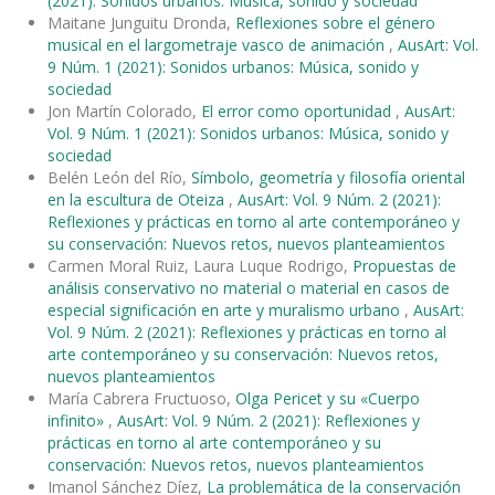
(2021): Sonidos urbanos: Música, sonido y sociedad
Maitane Junguitu Dronda,
Reflexiones sobre el género
musical en el largometraje vasco de animación
,
AusArt: Vol.
9 Núm. 1 (2021): Sonidos urbanos: Música, sonido y
sociedad
Jon Martín Colorado,
El error como oportunidad
,
AusArt:
Vol. 9 Núm. 1 (2021): Sonidos urbanos: Música, sonido y
sociedad
Belén León del Río,
Símbolo, geometría y filosofía oriental
en la escultura de Oteiza
,
AusArt: Vol. 9 Núm. 2 (2021):
Reflexiones y prácticas en torno al arte contemporáneo y
su conservación: Nuevos retos, nuevos planteamientos
Carmen Moral Ruiz, Laura Luque Rodrigo,
Propuestas de
análisis conservativo no material o material en casos de
especial significación en arte y muralismo urbano
,
AusArt:
Vol. 9 Núm. 2 (2021): Reflexiones y prácticas en torno al
arte contemporáneo y su conservación: Nuevos retos,
nuevos planteamientos
María Cabrera Fructuoso,
Olga Pericet y su «Cuerpo
infinito»
,
AusArt: Vol. 9 Núm. 2 (2021): Reflexiones y
prácticas en torno al arte contemporáneo y su
conservación: Nuevos retos, nuevos planteamientos
Imanol Sánchez Díez,
La problemática de la conservación