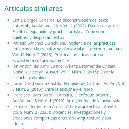
Artículos similares
Cintia Borges Carreras,
La deconstrucción del texto
corporal
,
AusArt: Vol. 10 Núm. 1 (2022): Escribir de arte /
Escritura expandida y práctica artística: Conexiones,
quiebres y desplazamientos
Patricio Sánchez Quinchuela,
Incidencia de las prácticas
artísticas en la transformación social del territorio
,
AusArt:
Vol. 11 Núm. 2 (2023): Prácticas artísticas para un
ecosistema cultural sostenible
Ion Andoni del Amo Castro, Arkaitz Letamendia Onzain,
Noise is victory?
,
AusArt: Vol. 3 Núm. 2 (2015): Entre la
escucha y el ruido
Jorge David García Castilla,
El rugido de Calibán
,
AusArt: Vol.
3 Núm. 2 (2015): Entre la escucha y el ruido
Francisco Javier Serón Torrecilla,
El enfoque 'steam'
,
AusArt: Vol. 8 Núm. 1 (2020): Arte y/en/desde la universidad
Iskandar Rementeria Arnaiz,
Arte y arquitectura
,
AusArt:
Vol. 8 Núm. 2 (2020): Docencias, investigaciones y
creaciones compartidas entre arte-arquitectura y sus
efectos