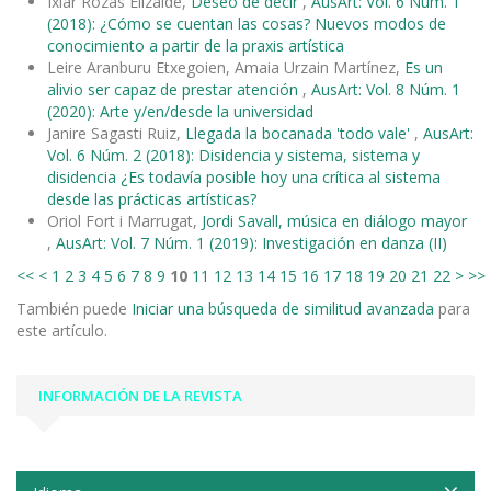
Ixiar Rozas Elizalde,
Deseo de decir
,
AusArt: Vol. 6 Núm. 1
(2018): ¿Cómo se cuentan las cosas? Nuevos modos de
conocimiento a partir de la praxis artística
Leire Aranburu Etxegoien, Amaia Urzain Martínez,
Es un
alivio ser capaz de prestar atención
,
AusArt: Vol. 8 Núm. 1
(2020): Arte y/en/desde la universidad
Janire Sagasti Ruiz,
Llegada la bocanada 'todo vale'
,
AusArt:
Vol. 6 Núm. 2 (2018): Disidencia y sistema, sistema y
disidencia ¿Es todavía posible hoy una crítica al sistema
desde las prácticas artísticas?
Oriol Fort i Marrugat,
Jordi Savall, música en diálogo mayor
,
AusArt: Vol. 7 Núm. 1 (2019): Investigación en danza (II)
<<
<
1
2
3
4
5
6
7
8
9
10
11
12
13
14
15
16
17
18
19
20
21
22
>
>>
También puede
Iniciar una búsqueda de similitud avanzada
para
este artículo.
INFORMACIÓN DE LA REVISTA