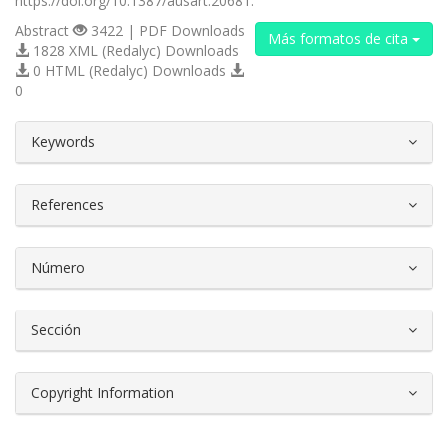
https://doi.org/10.1387/ausart.20681.
Abstract
3422 | PDF Downloads
Más formatos de cita
1828 XML (Redalyc) Downloads
0 HTML (Redalyc) Downloads
0
##plugins.themes.bootstrap3.article.d
Keywords
References
Número
Sección
Copyright Information