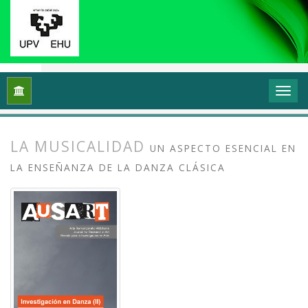
Inicio
Archivos
Vol. 7 Núm. 1 (2019): Investigación en danza (
LA MUSICALIDAD
UN ASPECTO ESENCIAL EN
LA ENSEÑANZA DE LA DANZA CLÁSICA
##plugins.themes.bootstrap3.article.
##plugins.themes.bootstrap3.article.