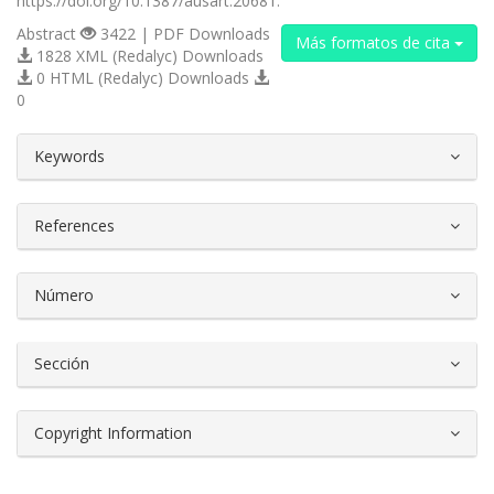
https://doi.org/10.1387/ausart.20681.
Abstract
3422 | PDF Downloads
Más formatos de cita
1828 XML (Redalyc) Downloads
0 HTML (Redalyc) Downloads
0
##plugins.themes.bootstrap3.article.d
Keywords
References
Número
Sección
Copyright Information