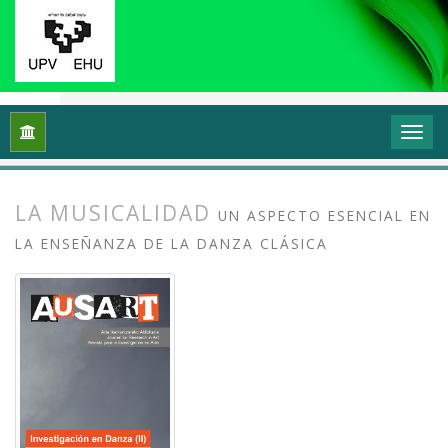
Inicio
Archivos
Vol. 7 Núm. 1 (2019): Investigación en danza (
LA MUSICALIDAD
UN ASPECTO ESENCIAL EN
LA ENSEÑANZA DE LA DANZA CLÁSICA
##plugins.themes.bootstrap3.article.
##plugins.themes.bootstrap3.article.