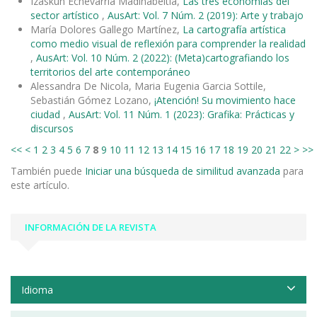
Izaskun Echevarría Madinabeitia,
Las tres economías del
sector artístico
,
AusArt: Vol. 7 Núm. 2 (2019): Arte y trabajo
María Dolores Gallego Martínez,
La cartografía artística
como medio visual de reflexión para comprender la realidad
,
AusArt: Vol. 10 Núm. 2 (2022): (Meta)cartografiando los
territorios del arte contemporáneo
Alessandra De Nicola, Maria Eugenia Garcia Sottile,
Sebastián Gómez Lozano,
¡Atención! Su movimiento hace
ciudad
,
AusArt: Vol. 11 Núm. 1 (2023): Grafika: Prácticas y
discursos
<<
<
1
2
3
4
5
6
7
8
9
10
11
12
13
14
15
16
17
18
19
20
21
22
>
>>
También puede
Iniciar una búsqueda de similitud avanzada
para
este artículo.
INFORMACIÓN DE LA REVISTA
Idioma