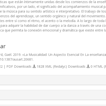
tísticas que están íntimamente unidas desde los comienzos de la ense
nificativos, por un lado, el significado del acompañamiento musical p
la música para su sentido artístico e interpretativo. El trabajo de l
enzos del aprendizaje, un sentido orgánico y natural del movimiento.
tes entre sí como el ritmo, el acento o la melodía. A lo largo de to
para adquirir la habilidad de dar cuerpo a la danza a través de una co
ica que permita la conexión emocional y dramática que existe entre l
ar
d, Gaël. 2019. «La Musicalidad: Un Aspecto Esencial En La enseñanz
/10.1387/ausart.20681.
2 | PDF Downloads
1828 XML (Redalyc) Downloads
0 HTML (
s.themes.bootstrap3.article.details##