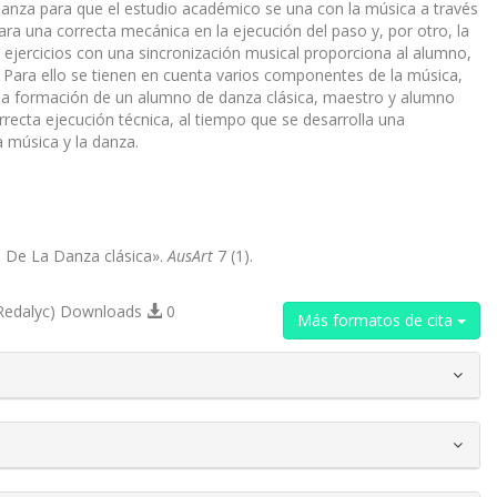
ñanza para que el estudio académico se una con la música a través
ara una correcta mecánica en la ejecución del paso y, por otro, la
os ejercicios con una sincronización musical proporciona al alumno,
 Para ello se tienen en cuenta varios componentes de la música,
da la formación de un alumno de danza clásica, maestro y alumno
rrecta ejecución técnica, al tiempo que se desarrolla una
a música y la danza.
a De La Danza clásica».
AusArt
7 (1).
Redalyc) Downloads
0
Más formatos de cita