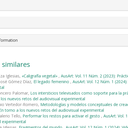
nformation
 similares
za Iglesias,
«Caligrafía vegetal»
,
AusArt: Vol. 11 Núm. 2 (2023): Prácti
 José Gómez Díaz,
El legado femenino
,
AusArt: Vol. 12 Núm. 1 (2024):
tal
oncero Palomar,
Los intersticios televisados como soporte para la prá
 los nuevos retos del audiovisual experimental
nio Vertedor-Romero,
Metodologías y modelos conceptuales de creaci
 En torno a los nuevos retos del audiovisual experimental
alerio Tello,
Performar los restos para activar el gesto
,
AusArt: Vol. 
l experimental
a Iglesias,
Fragmentos del mundo
,
AusArt: Vol. 12 Núm. 1 (2024): Vi