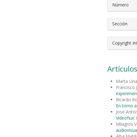
Número
Sección
Copyright I
Artículos
Marta Lina
Francisco
experimen
Ricardo R
En torno a
José-Anto
Videoflux:
Milagros V
audiovisua
Alba Matill