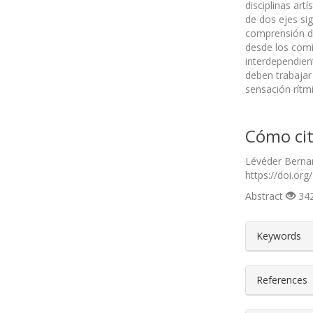
disciplinas ar
de dos ejes sig
comprensión de 
desde los comi
interdependien
deben trabajar 
sensación rítm
Cómo cit
Lévéder Bernar
https://doi.org
Abstract
342
##plugin
Keywords
References