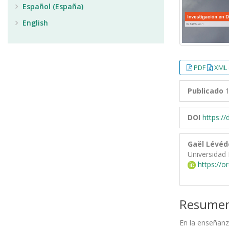
Español (España)
English
PDF
XML 
Publicado
1
DOI
https:/
Gaël Lévéd
Universidad 
https://o
Resume
En la enseñanz