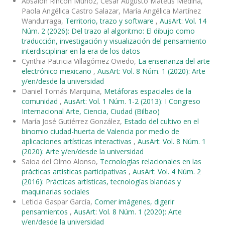
Absalón Rincón Muñoz, César Augusto Mateus Medina,
Paola Angélica Castro Salazar, María Angélica Martínez
Wandurraga,
Territorio, trazo y software
,
AusArt: Vol. 14
Núm. 2 (2026): Del trazo al algoritmo: El dibujo como
traducción, investigación y visualización del pensamiento
interdisciplinar en la era de los datos
Cynthia Patricia Villagómez Oviedo,
La enseñanza del arte
electrónico mexicano
,
AusArt: Vol. 8 Núm. 1 (2020): Arte
y/en/desde la universidad
Daniel Tomás Marquina,
Metáforas espaciales de la
comunidad
,
AusArt: Vol. 1 Núm. 1-2 (2013): I Congreso
Internacional Arte, Ciencia, Ciudad (Bilbao)
María José Gutiérrez González,
Estado del cultivo en el
binomio ciudad-huerta de Valencia por medio de
aplicaciones artísticas interactivas
,
AusArt: Vol. 8 Núm. 1
(2020): Arte y/en/desde la universidad
Saioa del Olmo Alonso,
Tecnologías relacionales en las
prácticas artísticas participativas
,
AusArt: Vol. 4 Núm. 2
(2016): Prácticas artísticas, tecnologías blandas y
maquinarias sociales
Leticia Gaspar García,
Comer imágenes, digerir
pensamientos
,
AusArt: Vol. 8 Núm. 1 (2020): Arte
y/en/desde la universidad