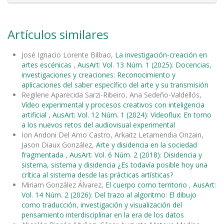
Artículos similares
José Ignacio Lorente Bilbao,
La investigación-creación en
artes escénicas
,
AusArt: Vol. 13 Núm. 1 (2025): Docencias,
investigaciones y creaciones: Reconocimiento y
aplicaciones del saber específico del arte y su transmisión
Regilene Aparecida Sarzi-Ribeiro, Ana Sedeño-Valdellós,
Vídeo experimental y procesos creativos con inteligencia
artificial
,
AusArt: Vol. 12 Núm. 1 (2024): Videoflux: En torno
a los nuevos retos del audiovisual experimental
Ion Andoni Del Amo Castro, Arkaitz Letamendia Onzain,
Jason Diaux González,
Arte y disidencia en la sociedad
fragmentada
,
AusArt: Vol. 6 Núm. 2 (2018): Disidencia y
sistema, sistema y disidencia ¿Es todavía posible hoy una
crítica al sistema desde las prácticas artísticas?
Miriam González Álvarez,
El cuerpo como territorio
,
AusArt:
Vol. 14 Núm. 2 (2026): Del trazo al algoritmo: El dibujo
como traducción, investigación y visualización del
pensamiento interdisciplinar en la era de los datos