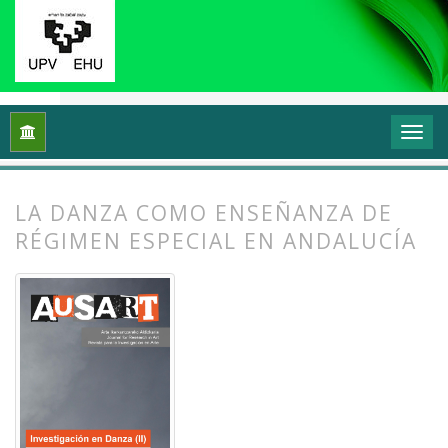
Inicio
Archivos
Vol. 7 Núm. 1 (2019): Investigación en danza (
LA DANZA COMO ENSEÑANZA DE
RÉGIMEN ESPECIAL EN ANDALUCÍA
##plugins.themes.bootstrap3.article.
##plugins.themes.bootstrap3.article.