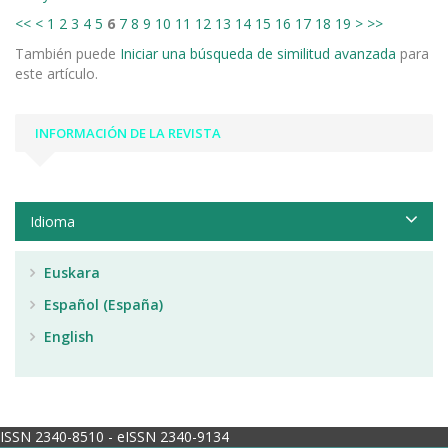
<<
<
1
2
3
4
5
6
7
8
9
10
11
12
13
14
15
16
17
18
19
>
>>
También puede
Iniciar una búsqueda de similitud avanzada
para
este artículo.
INFORMACIÓN DE LA REVISTA
Idioma
Euskara
Español (España)
English
ISSN 2340-8510 - eISSN 2340-9134