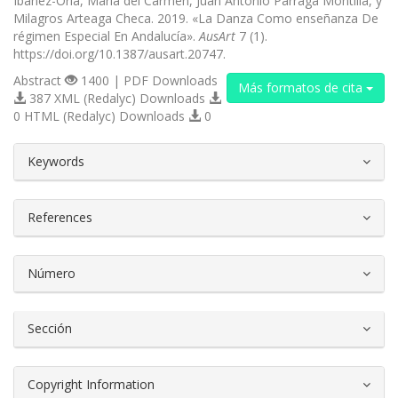
Ibáñez-Oria, María del Carmen, Juan Antonio Párraga Montilla, y
Milagros Arteaga Checa. 2019. «La Danza Como enseñanza De
régimen Especial En Andalucía».
AusArt
7 (1).
https://doi.org/10.1387/ausart.20747.
Abstract
1400 | PDF Downloads
Más formatos de cita
387 XML (Redalyc) Downloads
0 HTML (Redalyc) Downloads
0
##plugins.themes.bootstrap3.article.d
Keywords
References
Número
Sección
Copyright Information