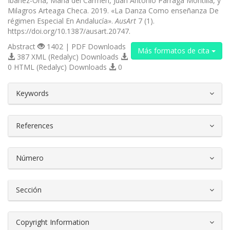
Ibáñez-Oria, María del Carmen, Juan Antonio Párraga Montilla, y
Milagros Arteaga Checa. 2019. «La Danza Como enseñanza De
régimen Especial En Andalucía».
AusArt
7 (1).
https://doi.org/10.1387/ausart.20747.
Abstract
1402 | PDF Downloads
Más formatos de cita
387 XML (Redalyc) Downloads
0 HTML (Redalyc) Downloads
0
##plugins.themes.bootstrap3.article.d
Keywords
References
Número
Sección
Copyright Information