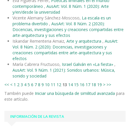
Eva Figueras Ferrer,
Poéticas liminales en el mundo
contemporáneo
,
AusArt: Vol. 8 Núm. 1 (2020): Arte
y/en/desde la universidad
Vicente Alemany Sánchez-Moscoso,
La escala es un
problema divertido
,
AusArt: Vol. 8 Núm. 2 (2020):
Docencias, investigaciones y creaciones compartidas entre
arte-arquitectura y sus efectos
Iskandar Rementeria Arnaiz,
Arte y arquitectura
,
AusArt:
Vol. 8 Núm. 2 (2020): Docencias, investigaciones y
creaciones compartidas entre arte-arquitectura y sus
efectos
María Cabrera Fructuoso,
Israel Galván en «La fiesta»
,
AusArt: Vol. 9 Núm. 1 (2021): Sonidos urbanos: Música,
sonido y sociedad
<<
<
1
2
3
4
5
6
7
8
9
10
11
12
13
14
15
16
17
18
19
>
>>
También puede
Iniciar una búsqueda de similitud avanzada
para
este artículo.
INFORMACIÓN DE LA REVISTA