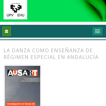
Inicio
Archivos
Vol. 7 Núm. 1 (2019): Investigación en danza (
LA DANZA COMO ENSEÑANZA DE
RÉGIMEN ESPECIAL EN ANDALUCÍA
##plugins.themes.bootstrap3.article.
##plugins.themes.bootstrap3.article.