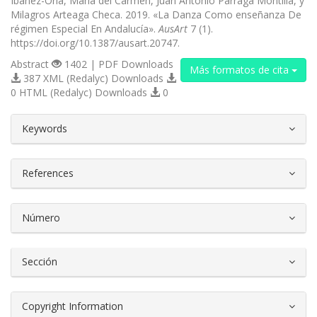
Ibáñez-Oria, María del Carmen, Juan Antonio Párraga Montilla, y
Milagros Arteaga Checa. 2019. «La Danza Como enseñanza De
régimen Especial En Andalucía».
AusArt
7 (1).
https://doi.org/10.1387/ausart.20747.
Abstract
1402 | PDF Downloads
Más formatos de cita
387 XML (Redalyc) Downloads
0 HTML (Redalyc) Downloads
0
##plugins.themes.bootstrap3.article.d
Keywords
References
Número
Sección
Copyright Information