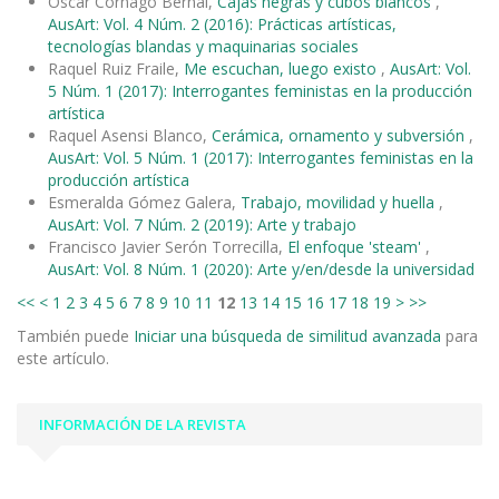
Oscar Cornago Bernal,
Cajas negras y cubos blancos
,
AusArt: Vol. 4 Núm. 2 (2016): Prácticas artísticas,
tecnologías blandas y maquinarias sociales
Raquel Ruiz Fraile,
Me escuchan, luego existo
,
AusArt: Vol.
5 Núm. 1 (2017): Interrogantes feministas en la producción
artística
Raquel Asensi Blanco,
Cerámica, ornamento y subversión
,
AusArt: Vol. 5 Núm. 1 (2017): Interrogantes feministas en la
producción artística
Esmeralda Gómez Galera,
Trabajo, movilidad y huella
,
AusArt: Vol. 7 Núm. 2 (2019): Arte y trabajo
Francisco Javier Serón Torrecilla,
El enfoque 'steam'
,
AusArt: Vol. 8 Núm. 1 (2020): Arte y/en/desde la universidad
<<
<
1
2
3
4
5
6
7
8
9
10
11
12
13
14
15
16
17
18
19
>
>>
También puede
Iniciar una búsqueda de similitud avanzada
para
este artículo.
INFORMACIÓN DE LA REVISTA