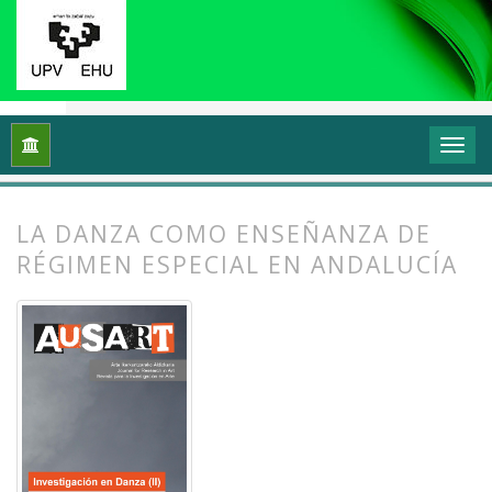
Inicio
Archivos
Vol. 7 Núm. 1 (2019): Investigación en danza (
LA DANZA COMO ENSEÑANZA DE
RÉGIMEN ESPECIAL EN ANDALUCÍA
##plugins.themes.bootstrap3.article.
##plugins.themes.bootstrap3.article.