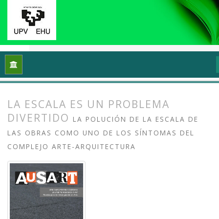
Inicio
Archivos
Vol. 8 Núm. 2 (2020): Docencias, investigaci
LA ESCALA ES UN PROBLEMA
DIVERTIDO
LA POLUCIÓN DE LA ESCALA DE
LAS OBRAS COMO UNO DE LOS SÍNTOMAS DEL
COMPLEJO ARTE-ARQUITECTURA
##plugins.themes.bootstrap3.article.
##plugins.themes.bootstrap3.article.