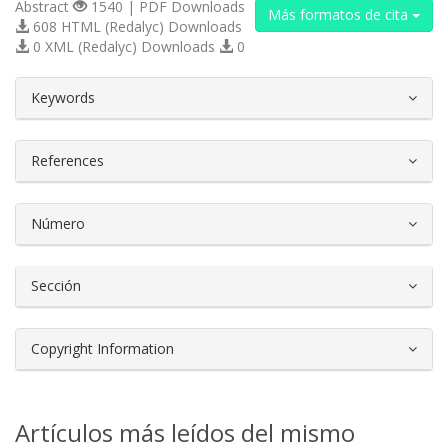
Abstract
1540 | PDF Downloads
Más formatos de cita
608 HTML (Redalyc) Downloads
0 XML (Redalyc) Downloads
0
##plugins.themes.bootstrap3.article.d
Keywords
References
Número
Sección
Copyright Information
Artículos más leídos del mismo