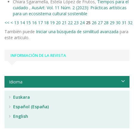
Chiara Sgaramella, Estela López de Frutos,
Tiempos para el
cuidado
,
AusArt: Vol. 11 Núm. 2 (2023): Prácticas artísticas
para un ecosistema cultural sostenible
<<
<
13
14
15
16
17
18
19
20
21
22
23
24
25
26
27
28
29
30
31
32
También puede
Iniciar una búsqueda de similitud avanzada
para
este artículo.
INFORMACIÓN DE LA REVISTA
Idioma
Euskara
Español (España)
English