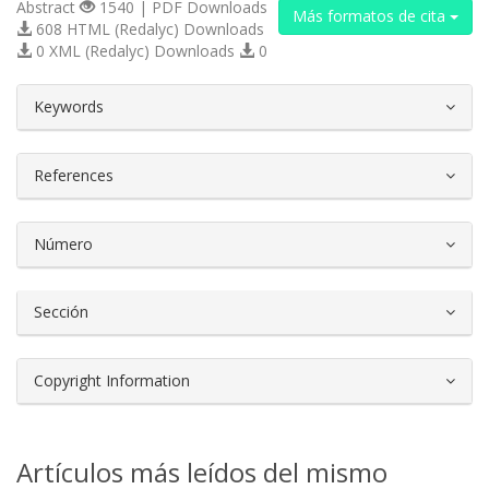
Abstract
1540 | PDF Downloads
Más formatos de cita
608 HTML (Redalyc) Downloads
0 XML (Redalyc) Downloads
0
##plugins.themes.bootstrap3.article.d
Keywords
References
Número
Sección
Copyright Information
Artículos más leídos del mismo