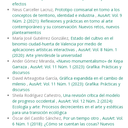
efectos
Neus Carceller Lacruz,
Prototipo comisarial en torno a los
conceptos de territorio, identidad e industria
,
AusArt: Vol. 9
Núm. 2 (2021): Reflexiones y prácticas en torno al arte
contemporáneo y su conservación: Nuevos retos, nuevos
planteamientos
María José Gutiérrez González,
Estado del cultivo en el
binomio ciudad-huerta de Valencia por medio de
aplicaciones artísticas interactivas
,
AusArt: Vol. 8 Núm. 1
(2020): Arte y/en/desde la universidad
Ander Gómez Miranda,
«Nuevo monumentalismo» de Kepa
Garraza
,
AusArt: Vol. 11 Núm. 1 (2023): Grafika: Prácticas y
discursos
David Arteagoitia García,
Gráfica expandida en el cambio de
milenio
,
AusArt: Vol. 11 Núm. 1 (2023): Grafika: Prácticas y
discursos
Sheila Rodríguez Cañestro,
Una revisión crítica del modelo
de progreso occidental
,
AusArt: Vol. 12 Núm. 2 (2024):
Ecología y arte: Procesos decrecientes en el arte y estéticas
para una transición ecológica
Óscar del Castillo Sánchez,
Por un tiempo otro
,
AusArt: Vol.
6 Núm. 1 (2018): ¿Cómo se cuentan las cosas? Nuevos