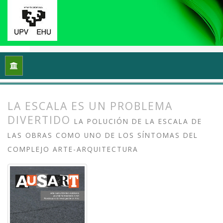
Inicio
Archivos
Vol. 8 Núm. 2 (2020): Docencias, investigaci
LA ESCALA ES UN PROBLEMA
DIVERTIDO
LA POLUCIÓN DE LA ESCALA DE
LAS OBRAS COMO UNO DE LOS SÍNTOMAS DEL
COMPLEJO ARTE-ARQUITECTURA
##plugins.themes.bootstrap3.article.
##plugins.themes.bootstrap3.article.