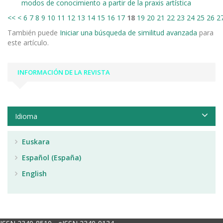
modos de conocimiento a partir de la praxis artística
<<
<
6
7
8
9
10
11
12
13
14
15
16
17
18
19
20
21
22
23
24
25
26
2
También puede
Iniciar una búsqueda de similitud avanzada
para
este artículo.
INFORMACIÓN DE LA REVISTA
Idioma
Euskara
Español (España)
English