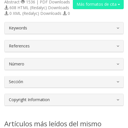
Abstract
1536 | PDF Downloads
Más formatos de cita
608 HTML (Redalyc) Downloads
0 XML (Redalyc) Downloads
0
##plugins.themes.bootstrap3.article.d
Keywords
References
Número
Sección
Copyright Information
Artículos más leídos del mismo