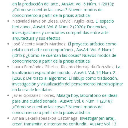
en la producción del arte
,
AusArt: Vol. 6 Núm. 1 (2018):
¿Cómo se cuentan las cosas? Nuevos modos de
conocimiento a partir de la praxis artística
Natividad Navalon Blesa, David Trujillo Ruiz,
El espacio
hertziano
,
AusArt: Vol. 8 Núm. 2 (2020): Docencias,
investigaciones y creaciones compartidas entre arte-
arquitectura y sus efectos
José Vicente Martín Martínez,
El proyecto artístico como
relato en el arte contemporáneo
,
AusArt: Vol. 6 Núm. 1
(2018): ¿Cómo se cuentan las cosas? Nuevos modos de
conocimiento a partir de la praxis artística
Laura Fernández Gibellini, Ricardo Horcajada González,
La
localización espacial del mundo
,
AusArt: Vol. 14 Núm. 2
(2026): Del trazo al algoritmo: El dibujo como traducción,
investigación y visualización del pensamiento interdisciplinar
en la era de los datos
Javier González Torres,
Málaga hoy, laboratorio de ideas
para una ciudad soñada
,
AusArt: Vol. 6 Núm. 1 (2018):
¿Cómo se cuentan las cosas? Nuevos modos de
conocimiento a partir de la praxis artística
Amaia Lekerikabeaskoa Gaztañaga,
Investigar (en arte),
crear, transmitir, e intentar no confundir
,
AusArt: Vol. 13