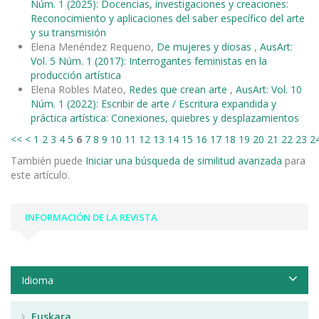
Núm. 1 (2025): Docencias, investigaciones y creaciones:
Reconocimiento y aplicaciones del saber específico del arte
y su transmisión
Elena Menéndez Requeno,
De mujeres y diosas
,
AusArt:
Vol. 5 Núm. 1 (2017): Interrogantes feministas en la
producción artística
Elena Robles Mateo,
Redes que crean arte
,
AusArt: Vol. 10
Núm. 1 (2022): Escribir de arte / Escritura expandida y
práctica artística: Conexiones, quiebres y desplazamientos
<<
<
1
2
3
4
5
6
7
8
9
10
11
12
13
14
15
16
17
18
19
20
21
22
23
2
También puede
Iniciar una búsqueda de similitud avanzada
para
este artículo.
INFORMACIÓN DE LA REVISTA
Idioma
Euskara