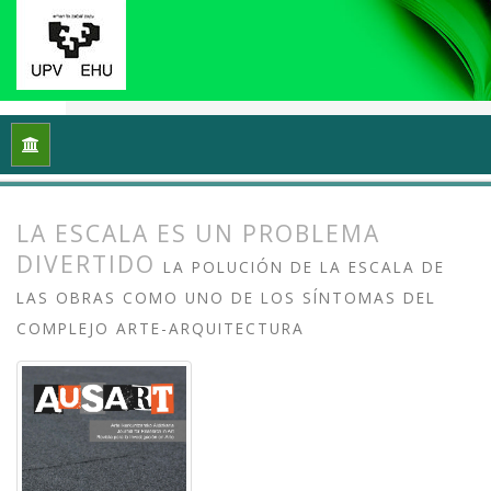
Inicio
Archivos
Vol. 8 Núm. 2 (2020): Docencias, investigaci
LA ESCALA ES UN PROBLEMA
DIVERTIDO
LA POLUCIÓN DE LA ESCALA DE
LAS OBRAS COMO UNO DE LOS SÍNTOMAS DEL
COMPLEJO ARTE-ARQUITECTURA
##plugins.themes.bootstrap3.article.
##plugins.themes.bootstrap3.article.