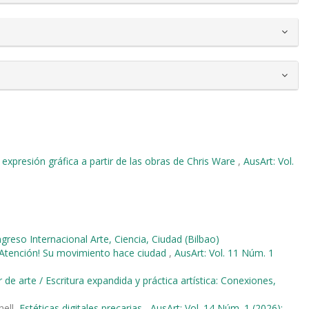
a expresión gráfica a partir de las obras de Chris Ware
,
AusArt: Vol.
ngreso Internacional Arte, Ciencia, Ciudad (Bilbao)
¡Atención! Su movimiento hace ciudad
,
AusArt: Vol. 11 Núm. 1
r de arte / Escritura expandida y práctica artística: Conexiones,
nell,
Estéticas digitales precarias
,
AusArt: Vol. 14 Núm. 1 (2026):