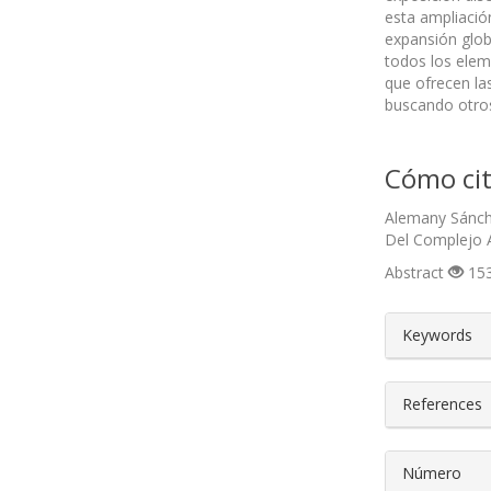
esta ampliación
expansión glob
todos los elem
que ofrecen la
buscando otros
Cómo cit
Alemany Sánch
Del Complejo A
Abstract
153
##plugin
Keywords
References
Número