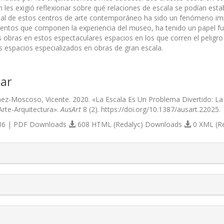
 les exigió reflexionar sobre qué relaciones de escala se podían esta
al de estos centros de arte contemporáneo ha sido un fenómeno impara
entos que componen la experiencia del museo, ha tenido un papel fun
s obras en estos espectaculares espacios en los que corren el peligr
 espacios especializados en obras de gran escala.
ar
ez-Moscoso, Vicente. 2020. «La Escala Es Un Problema Divertido: 
rte-Arquitectura».
AusArt
8 (2). https://doi.org/10.1387/ausart.22025.
6 | PDF Downloads
608 HTML (Redalyc) Downloads
0 XML (R
s.themes.bootstrap3.article.details##