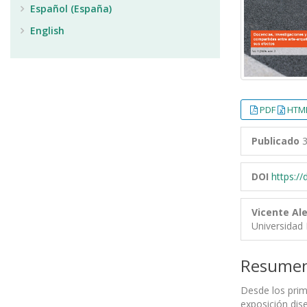
Español (España)
English
PDF
HTML
Publicado
3
DOI
https:/
Vicente A
Universidad
Resume
Desde los prime
exposición dis