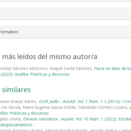
nformation
s más leídos del mismo autor/a
lemany Sánchez-Moscoso, Raquel Sardá Sánchez,
Hacia un atlas de l
(2023): Grafika: Prácticas y discursos
 similares
Javier Araujo Barón,
«Soft_wall»
,
AusArt: Vol. 1 Núm. 1-2 (2013): I Co
 De Nicola, Maria Eugenia Garcia Sottile, Sebastián Gómez Lozano,
fika: Prácticas y discursos
gado Ureña,
Devenir narradora
,
AusArt: Vol. 10 Núm. 1 (2022): Escribi
y desplazamientos
ntonio Báguena Bueso, Miguel Rangil Gallardo, Moisés Mañas Carbo