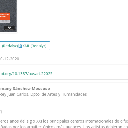
 (Redalyc)
XML (Redalyc)
0-12-2020
/doi.org/10.1387/ausart.22025
lemany Sánchez-Moscoso
 Rey Juan Carlos. Dpto. de Artes y Humanidades
n
ros años del siglo XXI los principales centros internacionales de dif
eñadas por los arquitectónicos más audaces. Los artistas debieron 