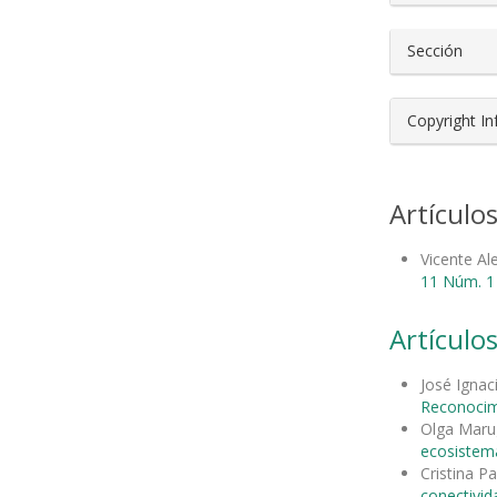
Sección
Copyright I
Artículo
Vicente A
11 Núm. 1 
Artículos
José Ignac
Reconocimi
Olga Maru
ecosistema
Cristina P
conectivid