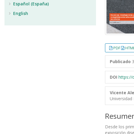
Español (España)
English
PDF
HTML
Publicado
3
DOI
https:/
Vicente A
Universidad
Resume
Desde los prime
exposición dis