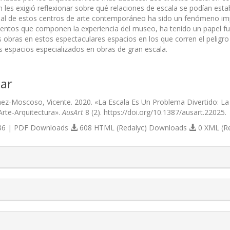
 les exigió reflexionar sobre qué relaciones de escala se podían esta
al de estos centros de arte contemporáneo ha sido un fenómeno impara
entos que componen la experiencia del museo, ha tenido un papel fun
s obras en estos espectaculares espacios en los que corren el peligr
 espacios especializados en obras de gran escala.
ar
ez-Moscoso, Vicente. 2020. «La Escala Es Un Problema Divertido: 
rte-Arquitectura».
AusArt
8 (2). https://doi.org/10.1387/ausart.22025.
6 | PDF Downloads
608 HTML (Redalyc) Downloads
0 XML (R
s.themes.bootstrap3.article.details##