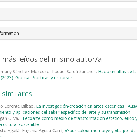
nformation
s más leídos del mismo autor/a
lemany Sánchez-Moscoso, Raquel Sardá Sánchez,
Hacia un atlas de l
(2023): Grafika: Prácticas y discursos
 similares
io Lorente Bilbao,
La investigación-creación en artes escénicas
,
AusA
ento y aplicaciones del saber específico del arte y su transmisión
gan Oliva,
El ecoarte como medio de transformación estético, ético 
 cultural sostenible
astó Aguilà, Eugènia Agustí Camí,
«Your colour memory» y «La pell de 
ad