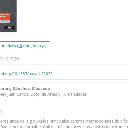
 (Redalyc)
XML (Redalyc)
0-12-2020
/doi.org/10.1387/ausart.22025
lemany Sánchez-Moscoso
 Rey Juan Carlos. Dpto. de Artes y Humanidades
n
ros años del siglo XXI los principales centros internacionales de dif
eñadas por los arquitectónicos más audaces. Los artistas debieron 