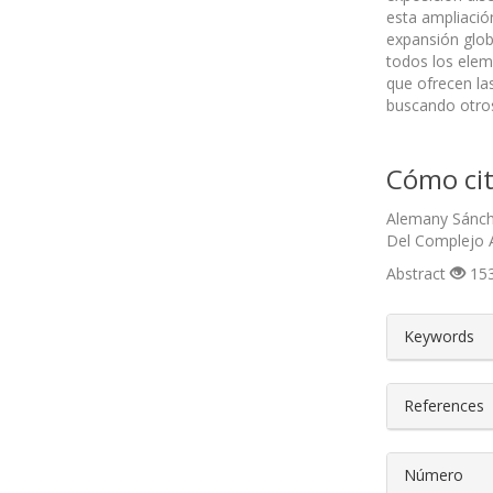
esta ampliación
expansión glob
todos los elem
que ofrecen la
buscando otros
Cómo cit
Alemany Sánch
Del Complejo A
Abstract
153
##plugin
Keywords
References
Número