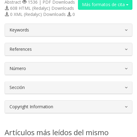
Abstract
1536 | PDF Downloads
Más formatos de cita
608 HTML (Redalyc) Downloads
0 XML (Redalyc) Downloads
0
##plugins.themes.bootstrap3.article.d
Keywords
References
Número
Sección
Copyright Information
Artículos más leídos del mismo