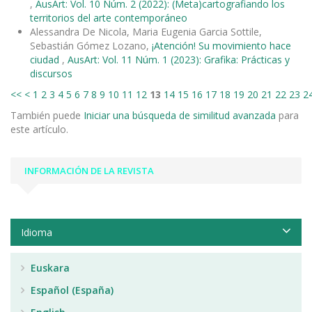
,
AusArt: Vol. 10 Núm. 2 (2022): (Meta)cartografiando los
territorios del arte contemporáneo
Alessandra De Nicola, Maria Eugenia Garcia Sottile,
Sebastián Gómez Lozano,
¡Atención! Su movimiento hace
ciudad
,
AusArt: Vol. 11 Núm. 1 (2023): Grafika: Prácticas y
discursos
<<
<
1
2
3
4
5
6
7
8
9
10
11
12
13
14
15
16
17
18
19
20
21
22
23
2
También puede
Iniciar una búsqueda de similitud avanzada
para
este artículo.
INFORMACIÓN DE LA REVISTA
Idioma
Euskara
Español (España)