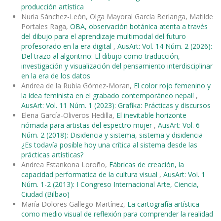
producción artística
Nuria Sánchez-León, Olga Mayoral García Berlanga, Matilde
Portales Raga,
OBA, observación botánica atenta a través
del dibujo para el aprendizaje multimodal del futuro
profesorado en la era digital
,
AusArt: Vol. 14 Núm. 2 (2026):
Del trazo al algoritmo: El dibujo como traducción,
investigación y visualización del pensamiento interdisciplinar
en la era de los datos
Andrea de la Rubia Gómez-Moran,
El color rojo femenino y
la idea feminista en el grabado contemporáneo nepalí
,
AusArt: Vol. 11 Núm. 1 (2023): Grafika: Prácticas y discursos
Elena García-Oliveros Hedilla,
El inevitable horizonte
nómada para artistas del espectro mujer
,
AusArt: Vol. 6
Núm. 2 (2018): Disidencia y sistema, sistema y disidencia
¿Es todavía posible hoy una crítica al sistema desde las
prácticas artísticas?
Andrea Estankona Loroño,
Fábricas de creación, la
capacidad performatica de la cultura visual
,
AusArt: Vol. 1
Núm. 1-2 (2013): I Congreso Internacional Arte, Ciencia,
Ciudad (Bilbao)
María Dolores Gallego Martínez,
La cartografía artística
como medio visual de reflexión para comprender la realidad