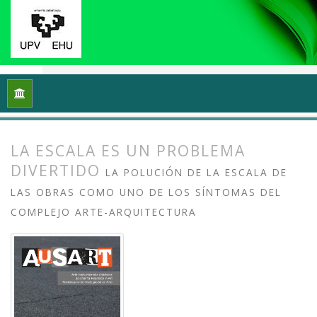
Inicio
Archivos
Vol. 8 Núm. 2 (2020): Docencias, investigaci
LA ESCALA ES UN PROBLEMA
DIVERTIDO
LA POLUCIÓN DE LA ESCALA DE
LAS OBRAS COMO UNO DE LOS SÍNTOMAS DEL
COMPLEJO ARTE-ARQUITECTURA
##plugins.themes.bootstrap3.article.
##plugins.themes.bootstrap3.article.