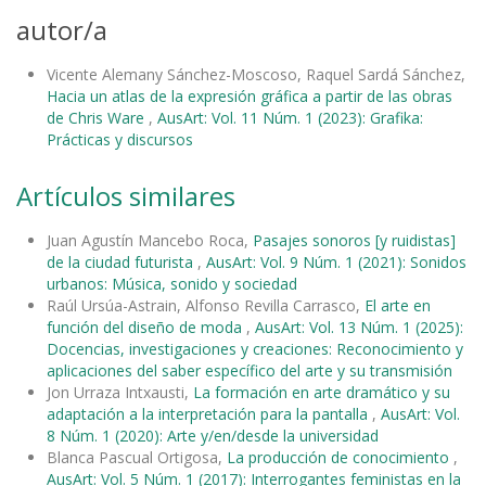
autor/a
Vicente Alemany Sánchez-Moscoso, Raquel Sardá Sánchez,
Hacia un atlas de la expresión gráfica a partir de las obras
de Chris Ware
,
AusArt: Vol. 11 Núm. 1 (2023): Grafika:
Prácticas y discursos
Artículos similares
Juan Agustín Mancebo Roca,
Pasajes sonoros [y ruidistas]
de la ciudad futurista
,
AusArt: Vol. 9 Núm. 1 (2021): Sonidos
urbanos: Música, sonido y sociedad
Raúl Ursúa-Astrain, Alfonso Revilla Carrasco,
El arte en
función del diseño de moda
,
AusArt: Vol. 13 Núm. 1 (2025):
Docencias, investigaciones y creaciones: Reconocimiento y
aplicaciones del saber específico del arte y su transmisión
Jon Urraza Intxausti,
La formación en arte dramático y su
adaptación a la interpretación para la pantalla
,
AusArt: Vol.
8 Núm. 1 (2020): Arte y/en/desde la universidad
Blanca Pascual Ortigosa,
La producción de conocimiento
,
AusArt: Vol. 5 Núm. 1 (2017): Interrogantes feministas en la