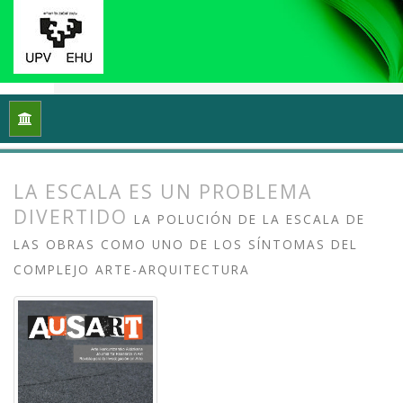
Inicio
Archivos
Vol. 8 Núm. 2 (2020): Docencias, investigaci
LA ESCALA ES UN PROBLEMA
DIVERTIDO
LA POLUCIÓN DE LA ESCALA DE
LAS OBRAS COMO UNO DE LOS SÍNTOMAS DEL
COMPLEJO ARTE-ARQUITECTURA
##plugins.themes.bootstrap3.article.
##plugins.themes.bootstrap3.article.