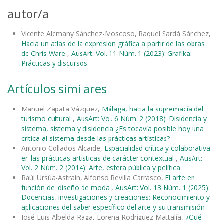
autor/a
Vicente Alemany Sánchez-Moscoso, Raquel Sardá Sánchez,
Hacia un atlas de la expresión gráfica a partir de las obras
de Chris Ware
,
AusArt: Vol. 11 Núm. 1 (2023): Grafika:
Prácticas y discursos
Artículos similares
Manuel Zapata Vázquez,
Málaga, hacia la supremacía del
turismo cultural
,
AusArt: Vol. 6 Núm. 2 (2018): Disidencia y
sistema, sistema y disidencia ¿Es todavía posible hoy una
crítica al sistema desde las prácticas artísticas?
Antonio Collados Alcaide,
Espacialidad crítica y colaborativa
en las prácticas artísticas de carácter contextual
,
AusArt:
Vol. 2 Núm. 2 (2014): Arte, esfera pública y política
Raúl Ursúa-Astrain, Alfonso Revilla Carrasco,
El arte en
función del diseño de moda
,
AusArt: Vol. 13 Núm. 1 (2025):
Docencias, investigaciones y creaciones: Reconocimiento y
aplicaciones del saber específico del arte y su transmisión
José Luis Albelda Raga, Lorena Rodríguez Mattalía,
¿Qué