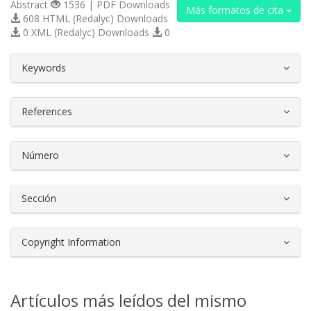
Abstract
1536 | PDF Downloads
Más formatos de cita
608 HTML (Redalyc) Downloads
0 XML (Redalyc) Downloads
0
##plugins.themes.bootstrap3.article.d
Keywords
References
Número
Sección
Copyright Information
Artículos más leídos del mismo