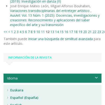
(2019): Investigación en danza (II)
José Enrique Mateo León, Miguel Alfonso Bouhaben,
Variaciones transdisciplinarias del entretejer artístico
,
AusArt: Vol. 13 Núm. 1 (2025): Docencias, investigaciones y
creaciones: Reconocimiento y aplicaciones del saber
específico del arte y su transmisión
<<
<
1
2
3
4
5
6
7
8
9
10
11
12
13
14
15
16
17
18
19
20
21
22
23
2
También puede
Iniciar una búsqueda de similitud avanzada
para
este artículo.
INFORMACIÓN DE LA REVISTA
Idioma
Euskara
Español (España)