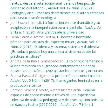
relatos, desde el arte audiovisual, para los tiempos de
descenso civilizatorio?
,
AusArt: Vol. 12 Núm. 2 (2024):
Ecología y arte: Procesos decrecientes en el arte y estéticas
para una transición ecológica
Jon Urraza Intxausti,
La formación en arte dramático y su
adaptación a la interpretación para la pantalla
,
AusArt: Vol.
8 Núm. 1 (2020): Arte y/en/desde la universidad
Elena García-Oliveros Hedilla,
El inevitable horizonte
nómada para artistas del espectro mujer
,
AusArt: Vol. 6
Núm. 2 (2018): Disidencia y sistema, sistema y disidencia
¿Es todavía posible hoy una crítica al sistema desde las
prácticas artísticas?
Andrea de la Rubia Gómez-Moran,
El color rojo femenino y
la idea feminista en el grabado contemporáneo nepalí
,
AusArt: Vol. 11 Núm. 1 (2023): Grafika: Prácticas y discursos
Blanca Pascual Ortigosa,
La producción de conocimiento
,
AusArt: Vol. 5 Núm. 1 (2017): Interrogantes feministas en la
producción artística
Carmen Giménez-Morte, Rafael Ricart García,
Generar
espacios de conocimiento a través de una experiencia
colectiva de práctica pedagógica y de investigación artística
en danza y teatro (2017-2019)
,
AusArt: Vol. 7 Núm. 1