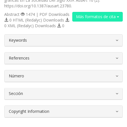
gráficas En La Sociedad Del Siglo XXI».
AusArt
10 (2).
https://doi.org/10.1387/ausart.23780.
Abstract
1474 | PDF Downloads
Más formatos de cita
0 HTML (Redalyc) Downloads
0 XML (Redalyc) Downloads
0
##plugins.themes.bootstrap3.article.d
Keywords
References
Número
Sección
Copyright Information