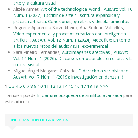
arte y la cultura visual
Alizée Armet,
Art of the technological world
,
AusArt: Vol. 10
Núm. 1 (2022): Escribir de arte / Escritura expandida y
práctica artística: Conexiones, quiebres y desplazamientos
Regilene Aparecida Sarzi-Ribeiro, Ana Sedeño-Valdellós,
Vídeo experimental y procesos creativos con inteligencia
artificial
,
AusArt: Vol. 12 Núm. 1 (2024): Videoflux: En torno
a los nuevos retos del audiovisual experimental
Sara Piñeiro Fernández,
Autoimágenes afectivas
,
AusArt:
Vol. 14 Núm. 1 (2026): Discursos emocionales en el arte y la
cultura visual
Miguel Ángel Melgares Calzado,
El derecho a ser olvidado
,
AusArt: Vol. 7 Núm. 1 (2019): Investigación en danza (II)
1
2
3
4
5
6
7
8
9
10
11
12
13
14
15
16
17
18
19
>
>>
También puede
Iniciar una búsqueda de similitud avanzada
para
este artículo.
INFORMACIÓN DE LA REVISTA