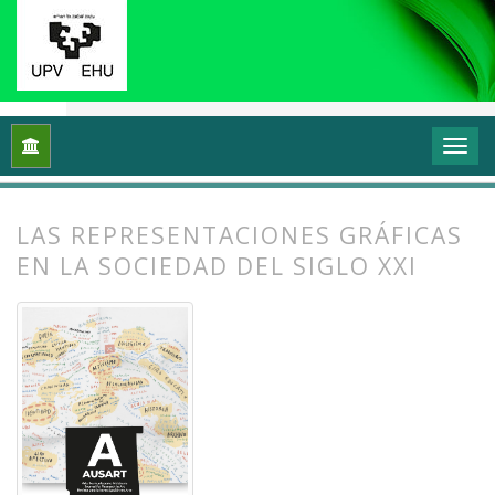
Inicio
Archivos
Vol. 10 Núm. 2 (2022): (Meta)cartografiando 
LAS REPRESENTACIONES GRÁFICAS
EN LA SOCIEDAD DEL SIGLO XXI
##plugins.themes.bootstrap3.article.
##plugins.themes.bootstrap3.article.