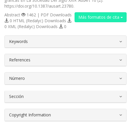
gráficas En La Sociedad Del Siglo XXI».
AusArt
10 (2).
https://doi.org/10.1387/ausart.23780.
Abstract
1462 | PDF Downloads
Más formatos de cita
0 HTML (Redalyc) Downloads
0 XML (Redalyc) Downloads
0
##plugins.themes.bootstrap3.article.d
Keywords
References
Número
Sección
Copyright Information