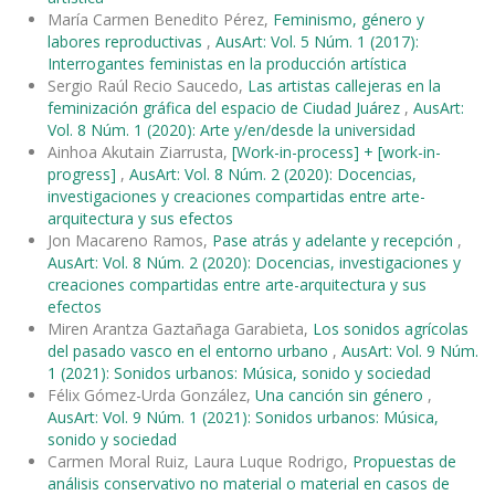
María Carmen Benedito Pérez,
Feminismo, género y
labores reproductivas
,
AusArt: Vol. 5 Núm. 1 (2017):
Interrogantes feministas en la producción artística
Sergio Raúl Recio Saucedo,
Las artistas callejeras en la
feminización gráfica del espacio de Ciudad Juárez
,
AusArt:
Vol. 8 Núm. 1 (2020): Arte y/en/desde la universidad
Ainhoa Akutain Ziarrusta,
[Work-in-process] + [work-in-
progress]
,
AusArt: Vol. 8 Núm. 2 (2020): Docencias,
investigaciones y creaciones compartidas entre arte-
arquitectura y sus efectos
Jon Macareno Ramos,
Pase atrás y adelante y recepción
,
AusArt: Vol. 8 Núm. 2 (2020): Docencias, investigaciones y
creaciones compartidas entre arte-arquitectura y sus
efectos
Miren Arantza Gaztañaga Garabieta,
Los sonidos agrícolas
del pasado vasco en el entorno urbano
,
AusArt: Vol. 9 Núm.
1 (2021): Sonidos urbanos: Música, sonido y sociedad
Félix Gómez-Urda González,
Una canción sin género
,
AusArt: Vol. 9 Núm. 1 (2021): Sonidos urbanos: Música,
sonido y sociedad
Carmen Moral Ruiz, Laura Luque Rodrigo,
Propuestas de
análisis conservativo no material o material en casos de