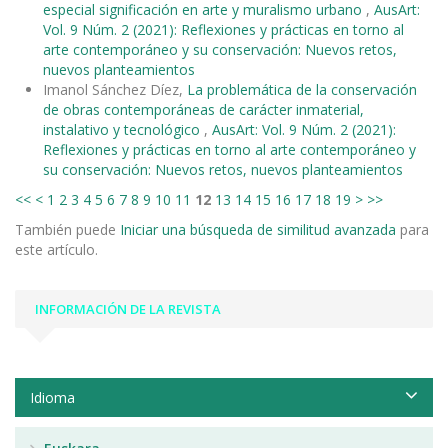
especial significación en arte y muralismo urbano
,
AusArt:
Vol. 9 Núm. 2 (2021): Reflexiones y prácticas en torno al
arte contemporáneo y su conservación: Nuevos retos,
nuevos planteamientos
Imanol Sánchez Díez,
La problemática de la conservación
de obras contemporáneas de carácter inmaterial,
instalativo y tecnológico
,
AusArt: Vol. 9 Núm. 2 (2021):
Reflexiones y prácticas en torno al arte contemporáneo y
su conservación: Nuevos retos, nuevos planteamientos
<<
<
1
2
3
4
5
6
7
8
9
10
11
12
13
14
15
16
17
18
19
>
>>
También puede
Iniciar una búsqueda de similitud avanzada
para
este artículo.
INFORMACIÓN DE LA REVISTA
Idioma