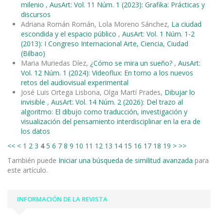
milenio
,
AusArt: Vol. 11 Núm. 1 (2023): Grafika: Prácticas y
discursos
Adriana Román Román, Lola Moreno Sánchez,
La ciudad
escondida y el espacio público
,
AusArt: Vol. 1 Núm. 1-2
(2013): I Congreso Internacional Arte, Ciencia, Ciudad
(Bilbao)
Maria Muriedas Díez,
¿Cómo se mira un sueño?
,
AusArt:
Vol. 12 Núm. 1 (2024): Videoflux: En torno a los nuevos
retos del audiovisual experimental
José Luis Ortega Lisbona, Olga Martí Prades,
Dibujar lo
invisible
,
AusArt: Vol. 14 Núm. 2 (2026): Del trazo al
algoritmo: El dibujo como traducción, investigación y
visualización del pensamiento interdisciplinar en la era de
los datos
<<
<
1
2
3
4
5
6
7
8
9
10
11
12
13
14
15
16
17
18
19
>
>>
También puede
Iniciar una búsqueda de similitud avanzada
para
este artículo.
INFORMACIÓN DE LA REVISTA