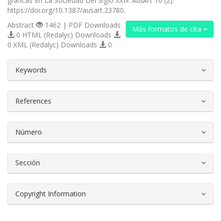
gráficas En La Sociedad Del Siglo XXI».
AusArt
10 (2).
https://doi.org/10.1387/ausart.23780.
Abstract
1462 | PDF Downloads
Más formatos de cita
0 HTML (Redalyc) Downloads
0 XML (Redalyc) Downloads
0
##plugins.themes.bootstrap3.article.d
Keywords
References
Número
Sección
Copyright Information