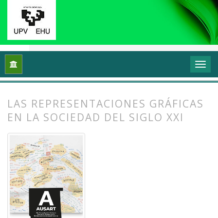
Inicio
Archivos
Vol. 10 Núm. 2 (2022): (Meta)cartografiando 
LAS REPRESENTACIONES GRÁFICAS
EN LA SOCIEDAD DEL SIGLO XXI
##plugins.themes.bootstrap3.article.
##plugins.themes.bootstrap3.article.