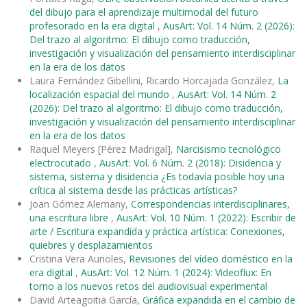
del dibujo para el aprendizaje multimodal del futuro
profesorado en la era digital
,
AusArt: Vol. 14 Núm. 2 (2026):
Del trazo al algoritmo: El dibujo como traducción,
investigación y visualización del pensamiento interdisciplinar
en la era de los datos
Laura Fernández Gibellini, Ricardo Horcajada González,
La
localización espacial del mundo
,
AusArt: Vol. 14 Núm. 2
(2026): Del trazo al algoritmo: El dibujo como traducción,
investigación y visualización del pensamiento interdisciplinar
en la era de los datos
Raquel Meyers [Pérez Madrigal],
Narcisismo tecnológico
electrocutado
,
AusArt: Vol. 6 Núm. 2 (2018): Disidencia y
sistema, sistema y disidencia ¿Es todavía posible hoy una
crítica al sistema desde las prácticas artísticas?
Joan Gómez Alemany,
Correspondencias interdisciplinares,
una escritura libre
,
AusArt: Vol. 10 Núm. 1 (2022): Escribir de
arte / Escritura expandida y práctica artística: Conexiones,
quiebres y desplazamientos
Cristina Vera Aurioles,
Revisiones del vídeo doméstico en la
era digital
,
AusArt: Vol. 12 Núm. 1 (2024): Videoflux: En
torno a los nuevos retos del audiovisual experimental
David Arteagoitia García,
Gráfica expandida en el cambio de