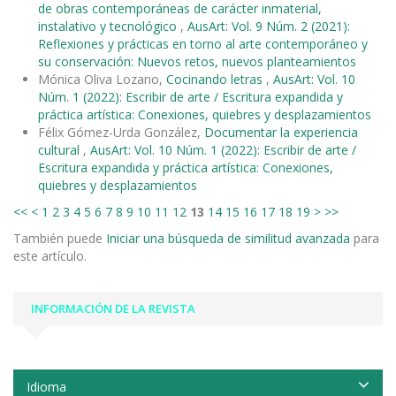
de obras contemporáneas de carácter inmaterial,
instalativo y tecnológico
,
AusArt: Vol. 9 Núm. 2 (2021):
Reflexiones y prácticas en torno al arte contemporáneo y
su conservación: Nuevos retos, nuevos planteamientos
Mónica Oliva Lozano,
Cocinando letras
,
AusArt: Vol. 10
Núm. 1 (2022): Escribir de arte / Escritura expandida y
práctica artística: Conexiones, quiebres y desplazamientos
Félix Gómez-Urda González,
Documentar la experiencia
cultural
,
AusArt: Vol. 10 Núm. 1 (2022): Escribir de arte /
Escritura expandida y práctica artística: Conexiones,
quiebres y desplazamientos
<<
<
1
2
3
4
5
6
7
8
9
10
11
12
13
14
15
16
17
18
19
>
>>
También puede
Iniciar una búsqueda de similitud avanzada
para
este artículo.
INFORMACIÓN DE LA REVISTA
Idioma