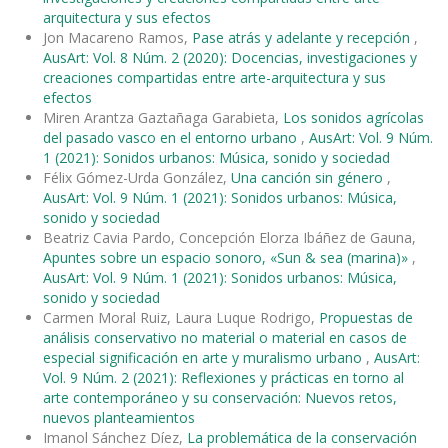
arquitectura y sus efectos
Jon Macareno Ramos,
Pase atrás y adelante y recepción
,
AusArt: Vol. 8 Núm. 2 (2020): Docencias, investigaciones y
creaciones compartidas entre arte-arquitectura y sus
efectos
Miren Arantza Gaztañaga Garabieta,
Los sonidos agrícolas
del pasado vasco en el entorno urbano
,
AusArt: Vol. 9 Núm.
1 (2021): Sonidos urbanos: Música, sonido y sociedad
Félix Gómez-Urda González,
Una canción sin género
,
AusArt: Vol. 9 Núm. 1 (2021): Sonidos urbanos: Música,
sonido y sociedad
Beatriz Cavia Pardo, Concepción Elorza Ibáñez de Gauna,
Apuntes sobre un espacio sonoro, «Sun & sea (marina)»
,
AusArt: Vol. 9 Núm. 1 (2021): Sonidos urbanos: Música,
sonido y sociedad
Carmen Moral Ruiz, Laura Luque Rodrigo,
Propuestas de
análisis conservativo no material o material en casos de
especial significación en arte y muralismo urbano
,
AusArt:
Vol. 9 Núm. 2 (2021): Reflexiones y prácticas en torno al
arte contemporáneo y su conservación: Nuevos retos,
nuevos planteamientos
Imanol Sánchez Díez,
La problemática de la conservación