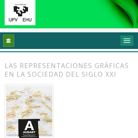
Inicio
Archivos
Vol. 10 Núm. 2 (2022): (Meta)cartografiando 
LAS REPRESENTACIONES GRÁFICAS
EN LA SOCIEDAD DEL SIGLO XXI
##plugins.themes.bootstrap3.article.
##plugins.themes.bootstrap3.article.