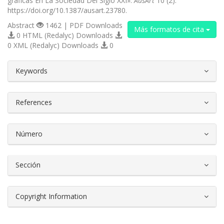
gráficas En La Sociedad Del Siglo XXI».
AusArt
10 (2).
https://doi.org/10.1387/ausart.23780.
Abstract
1462 | PDF Downloads
Más formatos de cita
0 HTML (Redalyc) Downloads
0 XML (Redalyc) Downloads
0
##plugins.themes.bootstrap3.article.d
Keywords
References
Número
Sección
Copyright Information