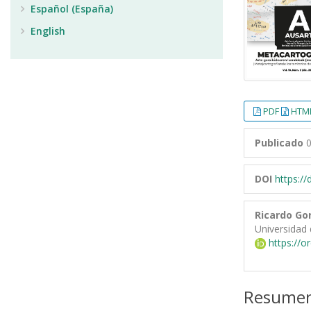
Español (España)
English
PDF
HTML
Publicado
0
DOI
https:/
Ricardo Go
Universidad 
https://o
Resume