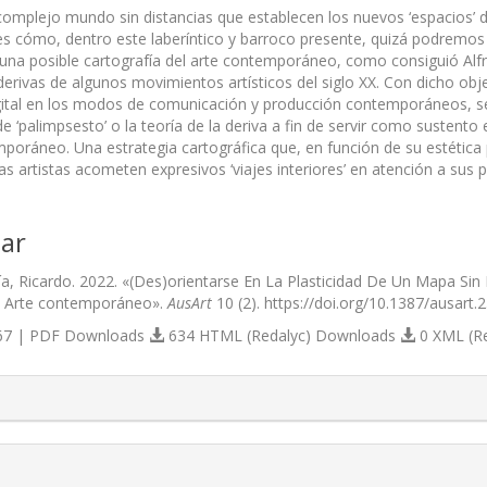
omplejo mundo sin distancias que establecen los nuevos ‘espacios’ 
, es cómo, dentro este laberíntico y barroco presente, quizá podremos
una posible cartografía del arte contemporáneo, como consiguió Alfre
derivas de algunos movimientos artísticos del siglo XX. Con dicho obj
ital en los modos de comunicación y producción contemporáneos, se
 de ‘palimpsesto’ o la teoría de la deriva a fin de servir como susten
mporáneo. Una estrategia cartográfica que, en función de su estética
s artistas acometen expresivos ‘viajes interiores’ en atención a sus 
ar
a, Ricardo. 2022. «(Des)orientarse En La Plasticidad De Un Mapa Sin 
el Arte contemporáneo».
AusArt
10 (2). https://doi.org/10.1387/ausart.
7 | PDF Downloads
634 HTML (Redalyc) Downloads
0 XML (R
s.themes.bootstrap3.article.details##