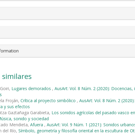
nformation
 similares
 Goiri,
Lugares demorados
,
AusArt: Vol. 8 Núm. 2 (2020): Docencias, 
s
ela Froján,
Crítica al proyecto simbólico
,
AusArt: Vol. 8 Núm. 2 (2020)
ra y sus efectos
ntza Gaztañaga Garabieta,
Los sonidos agrícolas del pasado vasco e
úsica, sonido y sociedad
rtado Mendieta,
Afuera
,
AusArt: Vol. 9 Núm. 1 (2021): Sonidos urbano
 del Río,
Símbolo, geometría y filosofía oriental en la escultura de O