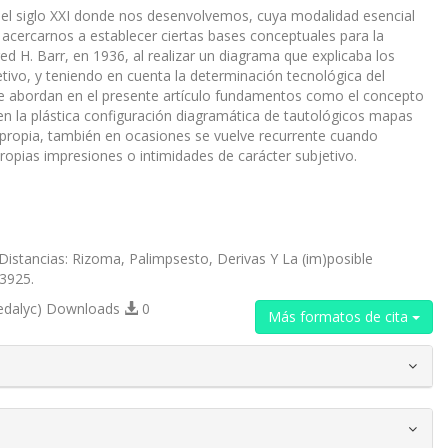
del siglo XXI donde nos desenvolvemos, cuya modalidad esencial
 acercarnos a establecer ciertas bases conceptuales para la
d H. Barr, en 1936, al realizar un diagrama que explicaba los
etivo, y teniendo en cuenta la determinación tecnológica del
 abordan en el presente artículo fundamentos como el concepto
to en la plástica configuración diagramática de tautológicos mapas
 propia, también en ocasiones se vuelve recurrente cuando
propias impresiones o intimidades de carácter subjetivo.
Distancias: Rizoma, Palimpsesto, Derivas Y La (im)posible
23925.
edalyc) Downloads
0
Más formatos de cita