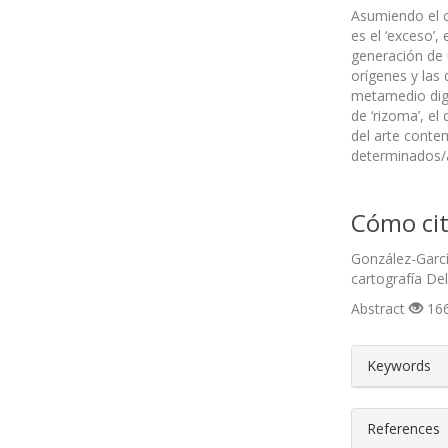
Asumiendo el c
es el ‘exceso’
generación de 
orígenes y las 
metamedio dig
de ‘rizoma’, el
del arte conte
determinados/a
Cómo cit
González-Garcí
cartografía D
Abstract
166
##plugin
Keywords
References