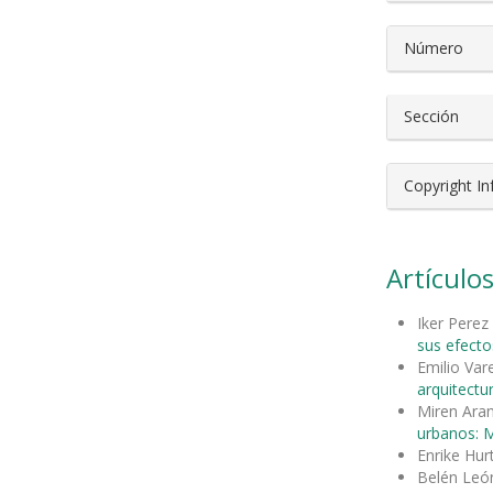
Número
Sección
Copyright I
Artículos
Iker Perez
sus efecto
Emilio Var
arquitectu
Miren Ara
urbanos: M
Enrike Hu
Belén León