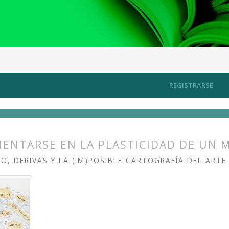
rtografiando los territorios del arte contemporáneo
Artículos
REGISTRARSE
IENTARSE EN LA PLASTICIDAD DE UN 
O, DERIVAS Y LA (IM)POSIBLE CARTOGRAFÍA DEL AR
s.themes.bootstrap3.article.main##
s.themes.bootstrap3.article.sidebar##