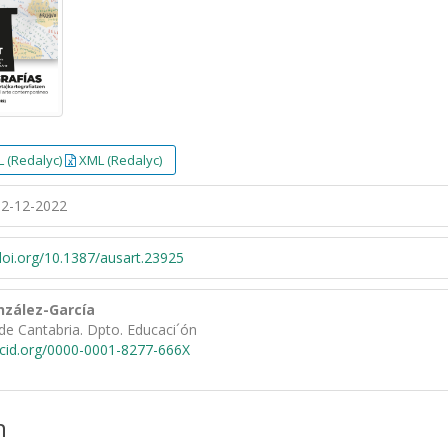
 (Redalyc)
XML (Redalyc)
2-12-2022
/doi.org/10.1387/ausart.23925
nzález-García
de Cantabria. Dpto. Educaci´ón
rcid.org/0000-0001-8277-666X
n