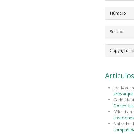
Número
Sección
Copyright I
Artículos
Jon Maca
arte-arqui
Carlos Mu
Docencias,
Mikel Larr
creaciones
Natividad 
compartida