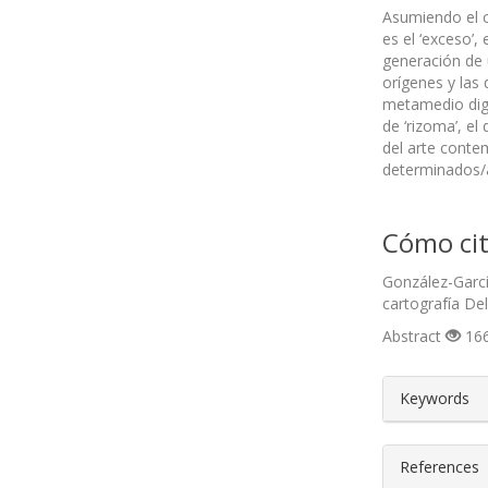
Asumiendo el c
es el ‘exceso’
generación de 
orígenes y las 
metamedio dig
de ‘rizoma’, el
del arte conte
determinados/a
Cómo cit
González-Garcí
cartografía D
Abstract
166
##plugin
Keywords
References