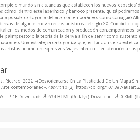
omplejo mundo sin distancias que establecen los nuevos ‘espacios’ 
, es cómo, dentro este laberíntico y barroco presente, quizá podremos
una posible cartografía del arte contemporáneo, como consiguió Alfre
derivas de algunos movimientos artísticos del siglo XX. Con dicho obj
ital en los modos de comunicación y producción contemporáneos, se
 de ‘palimpsesto’ o la teoría de la deriva a fin de servir como susten
mporáneo. Una estrategia cartográfica que, en función de su estética
s artistas acometen expresivos ‘viajes interiores’ en atención a sus 
ar
a, Ricardo. 2022. «(Des)orientarse En La Plasticidad De Un Mapa Sin 
el Arte contemporáneo».
AusArt
10 (2). https://doi.org/10.1387/ausart.
5 | PDF Downloads
634 HTML (Redalyc) Downloads
0 XML (R
s.themes.bootstrap3.article.details##