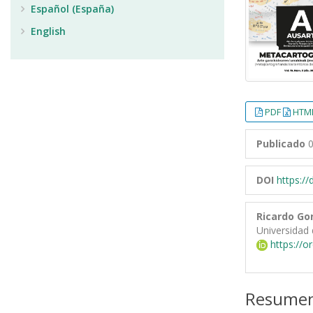
Español (España)
English
PDF
HTML
Publicado
0
DOI
https:/
Ricardo Go
Universidad 
https://o
Resume