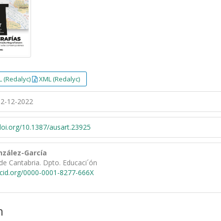
 (Redalyc)
XML (Redalyc)
2-12-2022
/doi.org/10.1387/ausart.23925
nzález-García
de Cantabria. Dpto. Educaci´ón
rcid.org/0000-0001-8277-666X
n