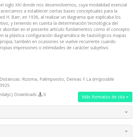
del siglo XXI donde nos desenvolvemos, cuya modalidad esencial
 acercarnos a establecer ciertas bases conceptuales para la
d H. Barr, en 1936, al realizar un diagrama que explicaba los
etivo, y teniendo en cuenta la determinación tecnológica del
 abordan en el presente artículo fundamentos como el concepto
to en la plástica configuración diagramática de tautológicos mapas
 propia, también en ocasiones se vuelve recurrente cuando
propias impresiones o intimidades de carácter subjetivo.
Distancias: Rizoma, Palimpsesto, Derivas Y La (im)posible
23925.
edalyc) Downloads
0
Más formatos de cita