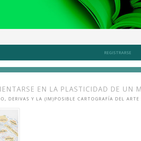
rtografiando los territorios del arte contemporáneo
Artículos
REGISTRARSE
IENTARSE EN LA PLASTICIDAD DE UN 
O, DERIVAS Y LA (IM)POSIBLE CARTOGRAFÍA DEL AR
s.themes.bootstrap3.article.main##
s.themes.bootstrap3.article.sidebar##