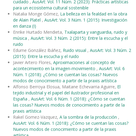
cuidado
,
AusArt: Vol. 11 Núm. 2 (2023): Prácticas artísticas
para un ecosistema cultural sostenible
Natalia Monge Gómez,
La belleza en la fealdad en la obra
de Alain Platel
,
AusArt: Vol. 3 Núm. 1 (2015): Investigación
en danza (I)
Enrike Hurtado Mendieta,
Txalaparta y vanguardia, ruido y
música
,
AusArt: Vol. 3 Núm. 2 (2015): Entre la escucha y el
ruido
Edurne González Ibáñez,
Ruido visual
,
AusArt: Vol. 3 Núm. 2
(2015): Entre la escucha y el ruido
Javier Artero Flores,
Aproximaciones al concepto de
acontecimiento en la imagen-movimiento
,
AusArt: Vol. 6
Núm. 1 (2018): ¿Cómo se cuentan las cosas? Nuevos
modos de conocimiento a partir de la praxis artística
Alfonso Berroya Elosua, Maitane Echevarria Aguirre,
El
tejido industrial y el papel del ilustrador profesional en
España
,
AusArt: Vol. 6 Núm. 1 (2018): ¿Cómo se cuentan
las cosas? Nuevos modos de conocimiento a partir de la
praxis artística
Rakel Gomez-Vazquez,
A la sombra de la producción
,
AusArt: Vol. 6 Núm. 1 (2018): ¿Cómo se cuentan las cosas?
Nuevos modos de conocimiento a partir de la praxis
artística