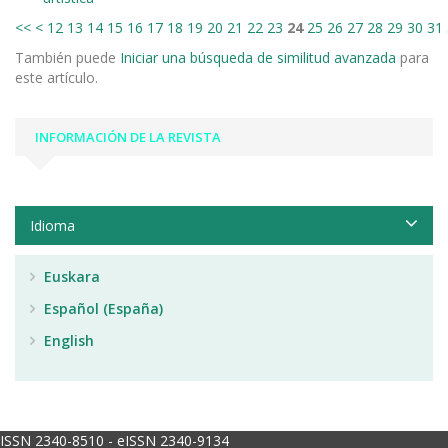
<<
<
12
13
14
15
16
17
18
19
20
21
22
23
24
25
26
27
28
29
30
31
También puede
Iniciar una búsqueda de similitud avanzada
para
este artículo.
INFORMACIÓN DE LA REVISTA
Idioma
Euskara
Español (España)
English
ISSN 2340-8510 - eISSN 2340-9134