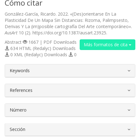
Cómo citar
González-García, Ricardo. 2022. «(Des)orientarse En La
Plasticidad De Un Mapa Sin Distancias: Rizoma, Palimpsesto,
Derivas Y La (im)posible cartografía Del Arte contemporáneo».
AusArt
10 (2). https://doi.org/10.1387/ausart.23925.
Abstract
1667 | PDF Downloads
Más formatos de cita
634 HTML (Redalyc) Downloads
0 XML (Redalyc) Downloads
0
##plugins.themes.bootstrap3.article.d
Keywords
References
Número
Sección