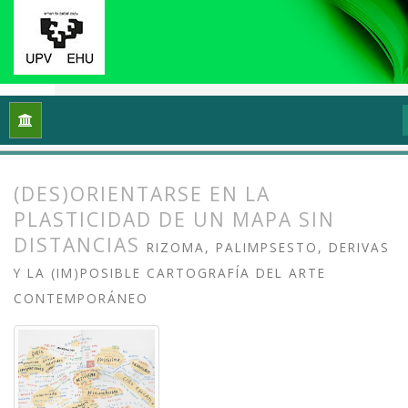
Inicio
Archivos
Vol. 10 Núm. 2 (2022): (Meta)cartografiando 
(DES)ORIENTARSE EN LA
PLASTICIDAD DE UN MAPA SIN
DISTANCIAS
RIZOMA, PALIMPSESTO, DERIVAS
Y LA (IM)POSIBLE CARTOGRAFÍA DEL ARTE
CONTEMPORÁNEO
##plugins.themes.bootstrap3.article.
##plugins.themes.bootstrap3.article.