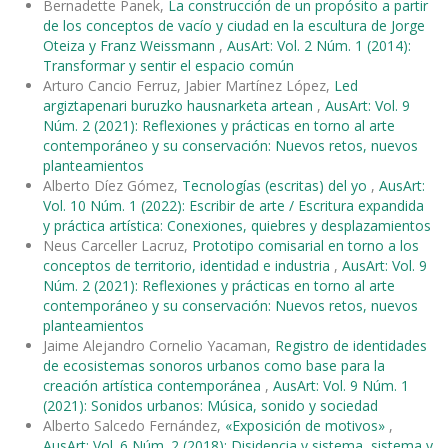
Bernadette Panek,
La construcción de un propósito a partir
de los conceptos de vacío y ciudad en la escultura de Jorge
Oteiza y Franz Weissmann
,
AusArt: Vol. 2 Núm. 1 (2014):
Transformar y sentir el espacio común
Arturo Cancio Ferruz, Jabier Martínez López,
Led
argiztapenari buruzko hausnarketa artean
,
AusArt: Vol. 9
Núm. 2 (2021): Reflexiones y prácticas en torno al arte
contemporáneo y su conservación: Nuevos retos, nuevos
planteamientos
Alberto Díez Gómez,
Tecnologías (escritas) del yo
,
AusArt:
Vol. 10 Núm. 1 (2022): Escribir de arte / Escritura expandida
y práctica artística: Conexiones, quiebres y desplazamientos
Neus Carceller Lacruz,
Prototipo comisarial en torno a los
conceptos de territorio, identidad e industria
,
AusArt: Vol. 9
Núm. 2 (2021): Reflexiones y prácticas en torno al arte
contemporáneo y su conservación: Nuevos retos, nuevos
planteamientos
Jaime Alejandro Cornelio Yacaman,
Registro de identidades
de ecosistemas sonoros urbanos como base para la
creación artística contemporánea
,
AusArt: Vol. 9 Núm. 1
(2021): Sonidos urbanos: Música, sonido y sociedad
Alberto Salcedo Fernández,
«Exposición de motivos»
,
AusArt: Vol. 6 Núm. 2 (2018): Disidencia y sistema, sistema y