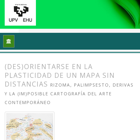
Inicio
Archivos
Vol. 10 Núm. 2 (2022): (Meta)cartografiando 
(DES)ORIENTARSE EN LA
PLASTICIDAD DE UN MAPA SIN
DISTANCIAS
RIZOMA, PALIMPSESTO, DERIVAS
Y LA (IM)POSIBLE CARTOGRAFÍA DEL ARTE
CONTEMPORÁNEO
##plugins.themes.bootstrap3.article.
##plugins.themes.bootstrap3.article.