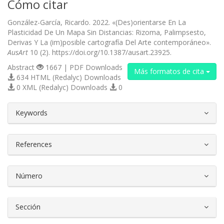
Cómo citar
González-García, Ricardo. 2022. «(Des)orientarse En La
Plasticidad De Un Mapa Sin Distancias: Rizoma, Palimpsesto,
Derivas Y La (im)posible cartografía Del Arte contemporáneo».
AusArt
10 (2). https://doi.org/10.1387/ausart.23925.
Abstract
1667 | PDF Downloads
Más formatos de cita
634 HTML (Redalyc) Downloads
0 XML (Redalyc) Downloads
0
##plugins.themes.bootstrap3.article.d
Keywords
References
Número
Sección