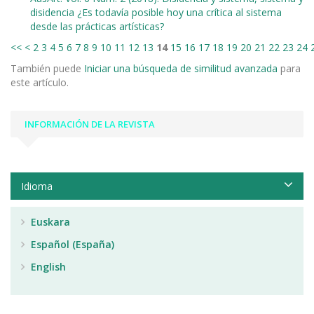
disidencia ¿Es todavía posible hoy una crítica al sistema
desde las prácticas artísticas?
<<
<
2
3
4
5
6
7
8
9
10
11
12
13
14
15
16
17
18
19
20
21
22
23
24
También puede
Iniciar una búsqueda de similitud avanzada
para
este artículo.
INFORMACIÓN DE LA REVISTA
Idioma
Euskara
Español (España)
English