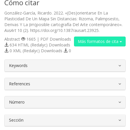
Cómo citar
González-García, Ricardo. 2022. «(Des)orientarse En La
Plasticidad De Un Mapa Sin Distancias: Rizoma, Palimpsesto,
Derivas Y La (im)posible cartografía Del Arte contemporáneo».
AusArt
10 (2). https://doi.org/10.1387/ausart.23925.
Abstract
1665 | PDF Downloads
Más formatos de cita
634 HTML (Redalyc) Downloads
0 XML (Redalyc) Downloads
0
##plugins.themes.bootstrap3.article.d
Keywords
References
Número
Sección