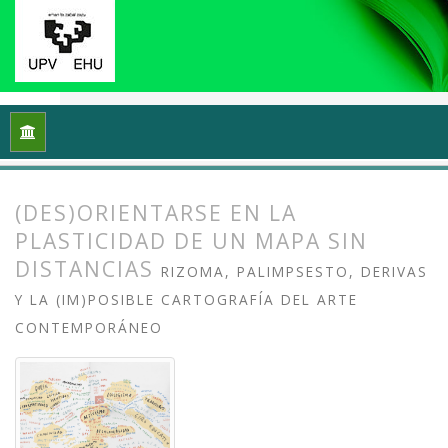
Inicio
Archivos
Vol. 10 Núm. 2 (2022): (Meta)cartografiando 
(DES)ORIENTARSE EN LA
PLASTICIDAD DE UN MAPA SIN
DISTANCIAS
RIZOMA, PALIMPSESTO, DERIVAS
Y LA (IM)POSIBLE CARTOGRAFÍA DEL ARTE
CONTEMPORÁNEO
##plugins.themes.bootstrap3.article.
##plugins.themes.bootstrap3.article.