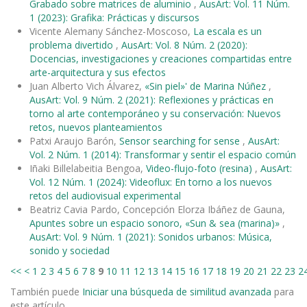
Grabado sobre matrices de aluminio
,
AusArt: Vol. 11 Núm.
1 (2023): Grafika: Prácticas y discursos
Vicente Alemany Sánchez-Moscoso,
La escala es un
problema divertido
,
AusArt: Vol. 8 Núm. 2 (2020):
Docencias, investigaciones y creaciones compartidas entre
arte-arquitectura y sus efectos
Juan Alberto Vich Álvarez,
«Sin piel»' de Marina Núñez
,
AusArt: Vol. 9 Núm. 2 (2021): Reflexiones y prácticas en
torno al arte contemporáneo y su conservación: Nuevos
retos, nuevos planteamientos
Patxi Araujo Barón,
Sensor searching for sense
,
AusArt:
Vol. 2 Núm. 1 (2014): Transformar y sentir el espacio común
Iñaki Billelabeitia Bengoa,
Video-flujo-foto (resina)
,
AusArt:
Vol. 12 Núm. 1 (2024): Videoflux: En torno a los nuevos
retos del audiovisual experimental
Beatriz Cavia Pardo, Concepción Elorza Ibáñez de Gauna,
Apuntes sobre un espacio sonoro, «Sun & sea (marina)»
,
AusArt: Vol. 9 Núm. 1 (2021): Sonidos urbanos: Música,
sonido y sociedad
<<
<
1
2
3
4
5
6
7
8
9
10
11
12
13
14
15
16
17
18
19
20
21
22
23
2
También puede
Iniciar una búsqueda de similitud avanzada
para
este artículo.