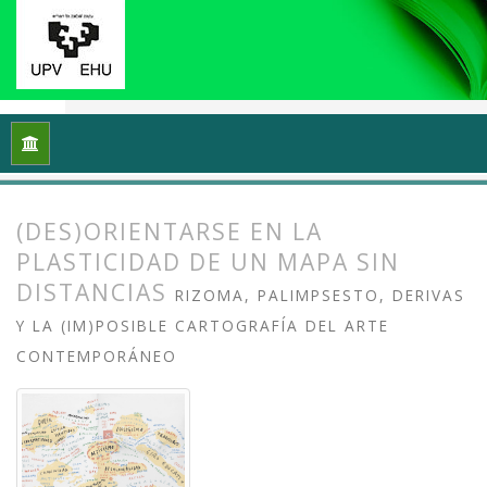
Inicio
Archivos
Vol. 10 Núm. 2 (2022): (Meta)cartografiando 
(DES)ORIENTARSE EN LA
PLASTICIDAD DE UN MAPA SIN
DISTANCIAS
RIZOMA, PALIMPSESTO, DERIVAS
Y LA (IM)POSIBLE CARTOGRAFÍA DEL ARTE
CONTEMPORÁNEO
##plugins.themes.bootstrap3.article.
##plugins.themes.bootstrap3.article.