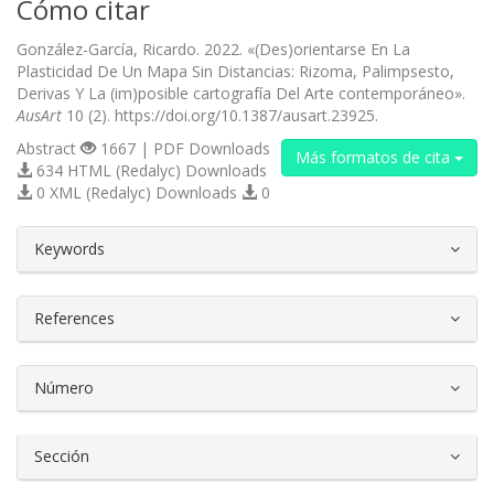
Cómo citar
González-García, Ricardo. 2022. «(Des)orientarse En La
Plasticidad De Un Mapa Sin Distancias: Rizoma, Palimpsesto,
Derivas Y La (im)posible cartografía Del Arte contemporáneo».
AusArt
10 (2). https://doi.org/10.1387/ausart.23925.
Abstract
1667 | PDF Downloads
Más formatos de cita
634 HTML (Redalyc) Downloads
0 XML (Redalyc) Downloads
0
##plugins.themes.bootstrap3.article.d
Keywords
References
Número
Sección