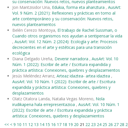
su conservación: Nuevos retos, nuevos planteamientos
Jon Mantzisidor Uria,
Edukia, forma eta ahanztura
,
AusArt:
Vol. 9 Núm. 2 (2021): Reflexiones y prácticas en torno al
arte contemporáneo y su conservación: Nuevos retos,
nuevos planteamientos
Belén Cerezo Montoya,
El trabajo de Rachel Sussman, o
Cuando otros organismos nos ayudan a sentipensar la vida
,
AusArt: Vol. 12 Núm. 2 (2024): Ecología y arte: Procesos
decrecientes en el arte y estéticas para una transición
ecológica
Diana Delgado Ureña,
Devenir narradora
,
AusArt: Vol. 10
Núm. 1 (2022): Escribir de arte / Escritura expandida y
práctica artística: Conexiones, quiebres y desplazamientos
Jesús Meléndez Arranz,
Arteaz idaztea- artea idaztea
,
AusArt: Vol. 10 Núm. 1 (2022): Escribir de arte / Escritura
expandida y práctica artística: Conexiones, quiebres y
desplazamientos
Olatz Otalora Landa, Natalia Vegas Moreno,
Nola
irudikapena hala errepresentazioa
,
AusArt: Vol. 10 Núm. 1
(2022): Escribir de arte / Escritura expandida y práctica
artística: Conexiones, quiebres y desplazamientos
<<
<
9
10
11
12
13
14
15
16
17
18
19
20
21
22
23
24
25
26
27
28
2