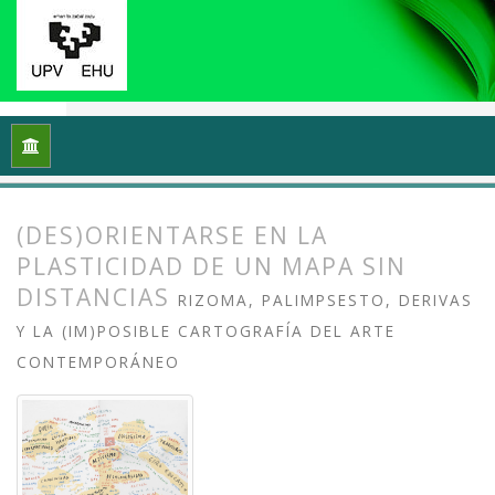
Inicio
Archivos
Vol. 10 Núm. 2 (2022): (Meta)cartografiando 
(DES)ORIENTARSE EN LA
PLASTICIDAD DE UN MAPA SIN
DISTANCIAS
RIZOMA, PALIMPSESTO, DERIVAS
Y LA (IM)POSIBLE CARTOGRAFÍA DEL ARTE
CONTEMPORÁNEO
##plugins.themes.bootstrap3.article.
##plugins.themes.bootstrap3.article.