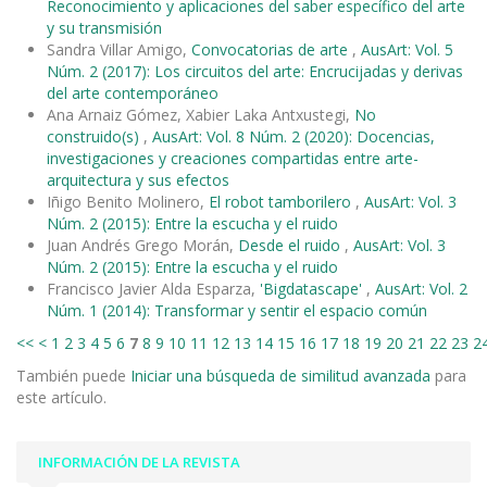
Reconocimiento y aplicaciones del saber específico del arte
y su transmisión
Sandra Villar Amigo,
Convocatorias de arte
,
AusArt: Vol. 5
Núm. 2 (2017): Los circuitos del arte: Encrucijadas y derivas
del arte contemporáneo
Ana Arnaiz Gómez, Xabier Laka Antxustegi,
No
construido(s)
,
AusArt: Vol. 8 Núm. 2 (2020): Docencias,
investigaciones y creaciones compartidas entre arte-
arquitectura y sus efectos
Iñigo Benito Molinero,
El robot tamborilero
,
AusArt: Vol. 3
Núm. 2 (2015): Entre la escucha y el ruido
Juan Andrés Grego Morán,
Desde el ruido
,
AusArt: Vol. 3
Núm. 2 (2015): Entre la escucha y el ruido
Francisco Javier Alda Esparza,
'Bigdatascape'
,
AusArt: Vol. 2
Núm. 1 (2014): Transformar y sentir el espacio común
<<
<
1
2
3
4
5
6
7
8
9
10
11
12
13
14
15
16
17
18
19
20
21
22
23
2
También puede
Iniciar una búsqueda de similitud avanzada
para
este artículo.
INFORMACIÓN DE LA REVISTA