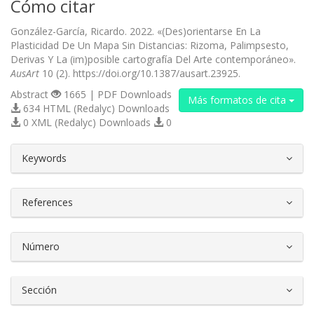
Cómo citar
González-García, Ricardo. 2022. «(Des)orientarse En La
Plasticidad De Un Mapa Sin Distancias: Rizoma, Palimpsesto,
Derivas Y La (im)posible cartografía Del Arte contemporáneo».
AusArt
10 (2). https://doi.org/10.1387/ausart.23925.
Abstract
1665 | PDF Downloads
Más formatos de cita
634 HTML (Redalyc) Downloads
0 XML (Redalyc) Downloads
0
##plugins.themes.bootstrap3.article.d
Keywords
References
Número
Sección