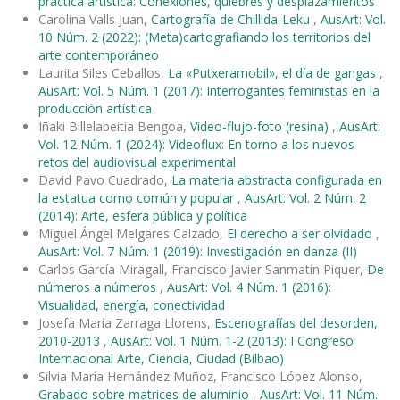
práctica artística: Conexiones, quiebres y desplazamientos
Carolina Valls Juan,
Cartografía de Chillida-Leku
,
AusArt: Vol.
10 Núm. 2 (2022): (Meta)cartografiando los territorios del
arte contemporáneo
Laurita Siles Ceballos,
La «Putxeramobil», el día de gangas
,
AusArt: Vol. 5 Núm. 1 (2017): Interrogantes feministas en la
producción artística
Iñaki Billelabeitia Bengoa,
Video-flujo-foto (resina)
,
AusArt:
Vol. 12 Núm. 1 (2024): Videoflux: En torno a los nuevos
retos del audiovisual experimental
David Pavo Cuadrado,
La materia abstracta configurada en
la estatua como común y popular
,
AusArt: Vol. 2 Núm. 2
(2014): Arte, esfera pública y política
Miguel Ángel Melgares Calzado,
El derecho a ser olvidado
,
AusArt: Vol. 7 Núm. 1 (2019): Investigación en danza (II)
Carlos García Miragall, Francisco Javier Sanmatín Piquer,
De
números a números
,
AusArt: Vol. 4 Núm. 1 (2016):
Visualidad, energía, conectividad
Josefa María Zarraga Llorens,
Escenografías del desorden,
2010-2013
,
AusArt: Vol. 1 Núm. 1-2 (2013): I Congreso
Internacional Arte, Ciencia, Ciudad (Bilbao)
Silvia María Hernández Muñoz, Francisco López Alonso,
Grabado sobre matrices de aluminio
,
AusArt: Vol. 11 Núm.