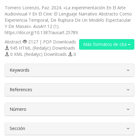
Tornero Lorenzo, Paz. 2024. «La experimentación En El Arte
Audiovisual Y En El Cine: El Lenguaje Narrativo Abstracto Como
Experiencia Temporal, De Ruptura De Un Modelo Espectacular
Y De Masas».
AusArt
12 (1).
https://doi.org/10.1387/ausart.25789.
Abstract
2127 | PDF Downloads
Más formatos de cita
945 HTML (Redalyc) Downloads
0 XML (Redalyc) Downloads
0
##plugins.themes.bootstrap3.article.d
Keywords
References
Número
Sección