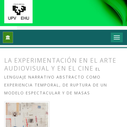
Inicio
Archivos
Vol. 12 Núm. 1 (2024): Videoflux: En torno a 
LA EXPERIMENTACIÓN EN EL ARTE
AUDIOVISUAL Y EN EL CINE
EL
LENGUAJE NARRATIVO ABSTRACTO COMO
EXPERIENCIA TEMPORAL, DE RUPTURA DE UN
MODELO ESPECTACULAR Y DE MASAS
##plugins.themes.bootstrap3.article.
##plugins.themes.bootstrap3.article.