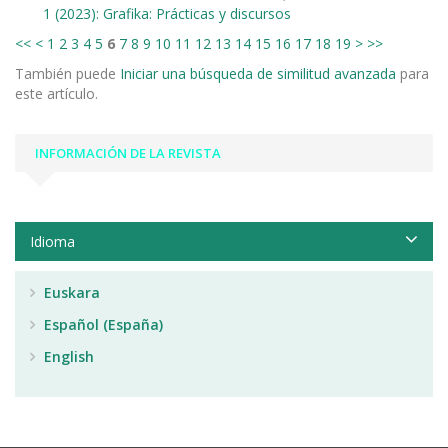
1 (2023): Grafika: Prácticas y discursos
<<
<
1
2
3
4
5
6
7
8
9
10
11
12
13
14
15
16
17
18
19
>
>>
También puede
Iniciar una búsqueda de similitud avanzada
para
este artículo.
INFORMACIÓN DE LA REVISTA
Idioma
Euskara
Español (España)
English