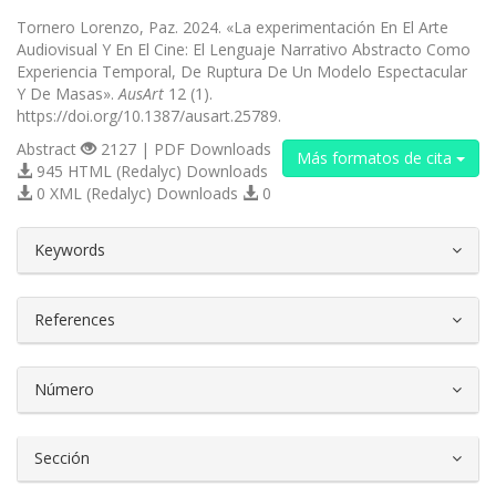
Tornero Lorenzo, Paz. 2024. «La experimentación En El Arte
Audiovisual Y En El Cine: El Lenguaje Narrativo Abstracto Como
Experiencia Temporal, De Ruptura De Un Modelo Espectacular
Y De Masas».
AusArt
12 (1).
https://doi.org/10.1387/ausart.25789.
Abstract
2127 | PDF Downloads
Más formatos de cita
945 HTML (Redalyc) Downloads
0 XML (Redalyc) Downloads
0
##plugins.themes.bootstrap3.article.d
Keywords
References
Número
Sección