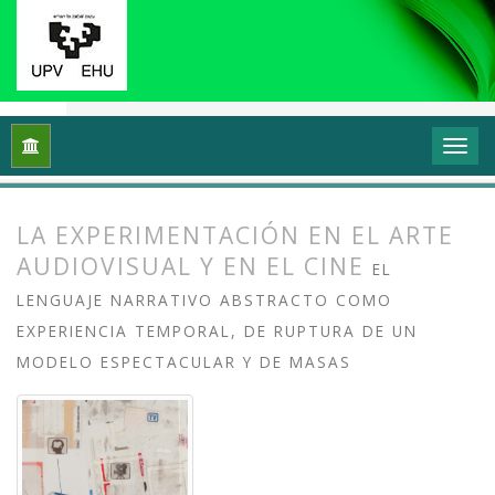
Inicio
Archivos
Vol. 12 Núm. 1 (2024): Videoflux: En torno a 
LA EXPERIMENTACIÓN EN EL ARTE
AUDIOVISUAL Y EN EL CINE
EL
LENGUAJE NARRATIVO ABSTRACTO COMO
EXPERIENCIA TEMPORAL, DE RUPTURA DE UN
MODELO ESPECTACULAR Y DE MASAS
##plugins.themes.bootstrap3.article.
##plugins.themes.bootstrap3.article.