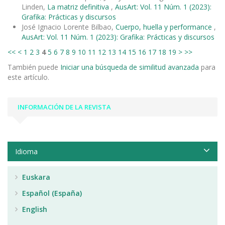
Linden,
La matriz definitiva
,
AusArt: Vol. 11 Núm. 1 (2023):
Grafika: Prácticas y discursos
José Ignacio Lorente Bilbao,
Cuerpo, huella y performance
,
AusArt: Vol. 11 Núm. 1 (2023): Grafika: Prácticas y discursos
<<
<
1
2
3
4
5
6
7
8
9
10
11
12
13
14
15
16
17
18
19
>
>>
También puede
Iniciar una búsqueda de similitud avanzada
para
este artículo.
INFORMACIÓN DE LA REVISTA
Idioma
Euskara
Español (España)
English