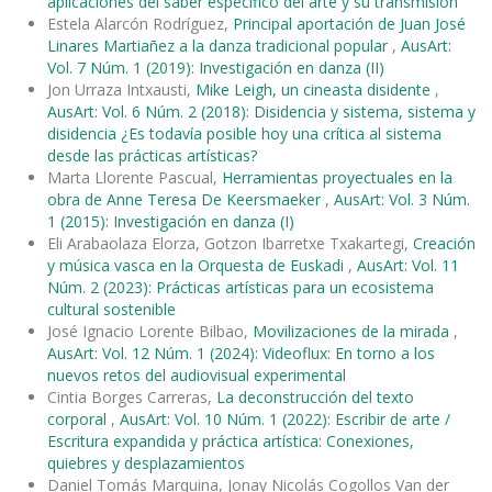
aplicaciones del saber específico del arte y su transmisión
Estela Alarcón Rodríguez,
Principal aportación de Juan José
Linares Martiañez a la danza tradicional popular
,
AusArt:
Vol. 7 Núm. 1 (2019): Investigación en danza (II)
Jon Urraza Intxausti,
Mike Leigh, un cineasta disidente
,
AusArt: Vol. 6 Núm. 2 (2018): Disidencia y sistema, sistema y
disidencia ¿Es todavía posible hoy una crítica al sistema
desde las prácticas artísticas?
Marta Llorente Pascual,
Herramientas proyectuales en la
obra de Anne Teresa De Keersmaeker
,
AusArt: Vol. 3 Núm.
1 (2015): Investigación en danza (I)
Eli Arabaolaza Elorza, Gotzon Ibarretxe Txakartegi,
Creación
y música vasca en la Orquesta de Euskadi
,
AusArt: Vol. 11
Núm. 2 (2023): Prácticas artísticas para un ecosistema
cultural sostenible
José Ignacio Lorente Bilbao,
Movilizaciones de la mirada
,
AusArt: Vol. 12 Núm. 1 (2024): Videoflux: En torno a los
nuevos retos del audiovisual experimental
Cintia Borges Carreras,
La deconstrucción del texto
corporal
,
AusArt: Vol. 10 Núm. 1 (2022): Escribir de arte /
Escritura expandida y práctica artística: Conexiones,
quiebres y desplazamientos
Daniel Tomás Marquina, Jonay Nicolás Cogollos Van der