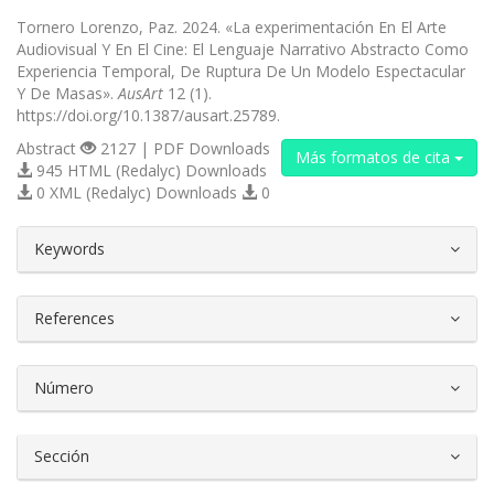
Tornero Lorenzo, Paz. 2024. «La experimentación En El Arte
Audiovisual Y En El Cine: El Lenguaje Narrativo Abstracto Como
Experiencia Temporal, De Ruptura De Un Modelo Espectacular
Y De Masas».
AusArt
12 (1).
https://doi.org/10.1387/ausart.25789.
Abstract
2127 | PDF Downloads
Más formatos de cita
945 HTML (Redalyc) Downloads
0 XML (Redalyc) Downloads
0
##plugins.themes.bootstrap3.article.d
Keywords
References
Número
Sección