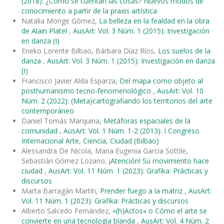
(2018): ¿Cómo se cuentan las cosas? Nuevos modos de
conocimiento a partir de la praxis artística
Natalia Monge Gómez,
La belleza en la fealdad en la obra
de Alain Platel
,
AusArt: Vol. 3 Núm. 1 (2015): Investigación
en danza (I)
Eneko Lorente Bilbao, Bárbara Díaz Ríos,
Los suelos de la
danza
,
AusArt: Vol. 3 Núm. 1 (2015): Investigación en danza
(I)
Francisco Javier Alda Esparza,
Del mapa como objeto al
posthumanismo tecno-fenomenológico
,
AusArt: Vol. 10
Núm. 2 (2022): (Meta)cartografiando los territorios del arte
contemporáneo
Daniel Tomás Marquina,
Metáforas espaciales de la
comunidad
,
AusArt: Vol. 1 Núm. 1-2 (2013): I Congreso
Internacional Arte, Ciencia, Ciudad (Bilbao)
Alessandra De Nicola, Maria Eugenia Garcia Sottile,
Sebastián Gómez Lozano,
¡Atención! Su movimiento hace
ciudad
,
AusArt: Vol. 11 Núm. 1 (2023): Grafika: Prácticas y
discursos
Marta Barragán Martín,
Prender fuego a la matriz
,
AusArt:
Vol. 11 Núm. 1 (2023): Grafika: Prácticas y discursos
Alberto Salcedo Fernández,
«(h)Actos« o Cómo el arte se
convierte en una tecnología blanda
,
AusArt: Vol. 4 Núm. 2