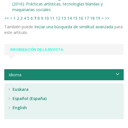
(2016): Prácticas artísticas, tecnologías blandas y
maquinarias sociales
<<
<
1
2
3
4
5
6
7
8
9
10
11
12
13
14
15
16
17
18
19
>
>>
También puede
Iniciar una búsqueda de similitud avanzada
para
este artículo.
INFORMACIÓN DE LA REVISTA
Idioma
Euskara
Español (España)
English