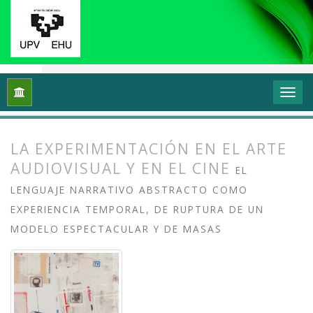
Inicio
Archivos
Vol. 12 Núm. 1 (2024): Videoflux: En torno a 
LA EXPERIMENTACIÓN EN EL ARTE
AUDIOVISUAL Y EN EL CINE
EL
LENGUAJE NARRATIVO ABSTRACTO COMO
EXPERIENCIA TEMPORAL, DE RUPTURA DE UN
MODELO ESPECTACULAR Y DE MASAS
##plugins.themes.bootstrap3.article.
##plugins.themes.bootstrap3.article.