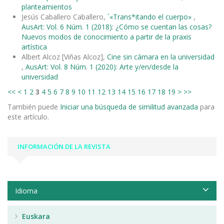
planteamientos
Jesús Caballero Caballero,
´«Trans*itando el cuerpo»
,
AusArt: Vol. 6 Núm. 1 (2018): ¿Cómo se cuentan las cosas?
Nuevos modos de conocimiento a partir de la praxis
artística
Albert Alcoz [Viñas Alcoz],
Cine sin cámara en la universidad
,
AusArt: Vol. 8 Núm. 1 (2020): Arte y/en/desde la
universidad
<<
<
1
2
3
4
5
6
7
8
9
10
11
12
13
14
15
16
17
18
19
>
>>
También puede
Iniciar una búsqueda de similitud avanzada
para
este artículo.
INFORMACIÓN DE LA REVISTA
Idioma
Euskara