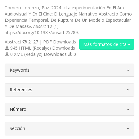
Tornero Lorenzo, Paz. 2024. «La experimentación En El Arte
Audiovisual Y En El Cine: El Lenguaje Narrativo Abstracto Como
Experiencia Temporal, De Ruptura De Un Modelo Espectacular
Y De Masas».
AusArt
12 (1).
https://doi.org/10.1387/ausart.25789.
Abstract
2127 | PDF Downloads
Más formatos de cita
945 HTML (Redalyc) Downloads
0 XML (Redalyc) Downloads
0
##plugins.themes.bootstrap3.article.d
Keywords
References
Número
Sección