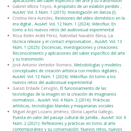
aplicaciones del saber específico del arte y su transmisión
Gabriel Villota Toyos,
A propósito de un eslabón perdido
,
AusArt: Vol. 3 Núm. 1 (2015): Investigación en danza (I)
Cristina Vera Aurioles,
Revisiones del vídeo doméstico en la
era digital
,
AusArt: Vol. 12 Núm. 1 (2024): Videoflux: En
torno a los nuevos retos del audiovisual experimental
Rosa Belén Ardid Pérez, Natividad Navalón Blesa,
La
técnica release y el contact-improvisation
,
AusArt: Vol. 13
Núm. 1 (2025): Docencias, investigaciones y creaciones:
Reconocimiento y aplicaciones del saber específico del arte
y su transmisión
José-Antonio Vertedor-Romero,
Metodologías y modelos
conceptuales de creación artística con medios digitales
,
AusArt: Vol. 12 Núm. 1 (2024): Videoflux: En torno a los
nuevos retos del audiovisual experimental
Garazi Erdaide Cervigón,
El funcionamiento de las
tecnologías de la imagen en la creación de imaginarios
normativos
,
AusArt: Vol. 4 Núm. 2 (2016): Prácticas
artísticas, tecnologías blandas y maquinarias sociales
Miguel Ángel Lozano Jiménez, Gloria Lapeña Gallego,
Puesta en valor del paisaje cultural de Jumilla
,
AusArt: Vol. 9
Núm. 2 (2021): Reflexiones y prácticas en torno al arte
contemporáneo y su conservación: Nuevos retos, nuevos