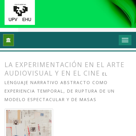
Inicio
Archivos
Vol. 12 Núm. 1 (2024): Videoflux: En torno a 
LA EXPERIMENTACIÓN EN EL ARTE
AUDIOVISUAL Y EN EL CINE
EL
LENGUAJE NARRATIVO ABSTRACTO COMO
EXPERIENCIA TEMPORAL, DE RUPTURA DE UN
MODELO ESPECTACULAR Y DE MASAS
##plugins.themes.bootstrap3.article.
##plugins.themes.bootstrap3.article.