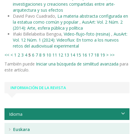
investigaciones y creaciones compartidas entre arte-
arquitectura y sus efectos
David Pavo Cuadrado,
La materia abstracta configurada en
la estatua como común y popular
,
AusArt: Vol. 2 Núm. 2
(2014): Arte, esfera pública y política
Iñaki Billelabeitia Bengoa,
Video-flujo-foto (resina)
,
AusArt:
Vol. 12 Núm. 1 (2024): Videoflux: En torno a los nuevos
retos del audiovisual experimental
<<
<
1
2
3
4
5
6
7
8
9
10
11
12
13
14
15
16
17
18
19
>
>>
También puede
Iniciar una búsqueda de similitud avanzada
para
este artículo.
INFORMACIÓN DE LA REVISTA
Idioma
Euskara