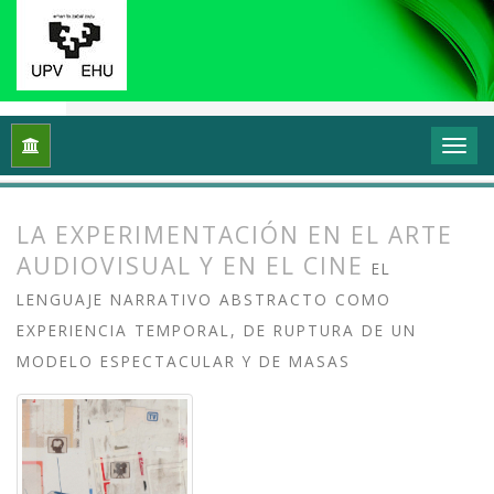
Inicio
Archivos
Vol. 12 Núm. 1 (2024): Videoflux: En torno a 
LA EXPERIMENTACIÓN EN EL ARTE
AUDIOVISUAL Y EN EL CINE
EL
LENGUAJE NARRATIVO ABSTRACTO COMO
EXPERIENCIA TEMPORAL, DE RUPTURA DE UN
MODELO ESPECTACULAR Y DE MASAS
##plugins.themes.bootstrap3.article.
##plugins.themes.bootstrap3.article.