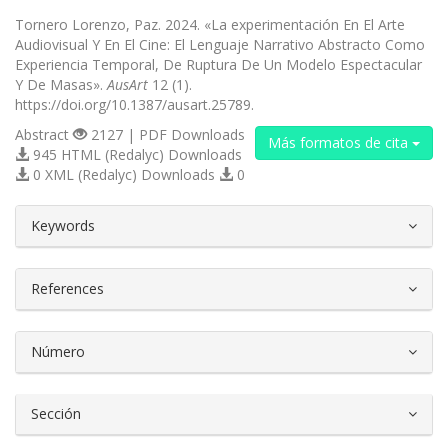
Tornero Lorenzo, Paz. 2024. «La experimentación En El Arte
Audiovisual Y En El Cine: El Lenguaje Narrativo Abstracto Como
Experiencia Temporal, De Ruptura De Un Modelo Espectacular
Y De Masas».
AusArt
12 (1).
https://doi.org/10.1387/ausart.25789.
Abstract
2127 | PDF Downloads
Más formatos de cita
945 HTML (Redalyc) Downloads
0 XML (Redalyc) Downloads
0
##plugins.themes.bootstrap3.article.d
Keywords
References
Número
Sección