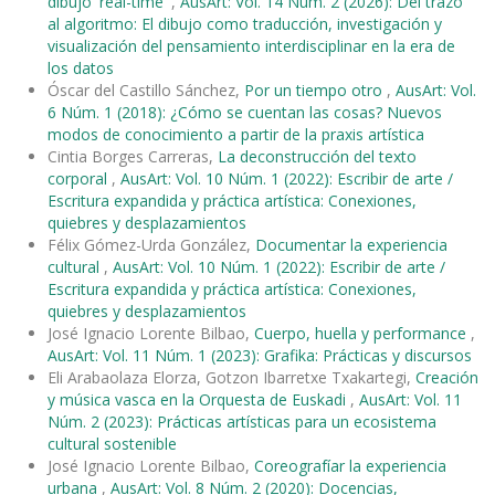
dibujo 'real-time'
,
AusArt: Vol. 14 Núm. 2 (2026): Del trazo
al algoritmo: El dibujo como traducción, investigación y
visualización del pensamiento interdisciplinar en la era de
los datos
Óscar del Castillo Sánchez,
Por un tiempo otro
,
AusArt: Vol.
6 Núm. 1 (2018): ¿Cómo se cuentan las cosas? Nuevos
modos de conocimiento a partir de la praxis artística
Cintia Borges Carreras,
La deconstrucción del texto
corporal
,
AusArt: Vol. 10 Núm. 1 (2022): Escribir de arte /
Escritura expandida y práctica artística: Conexiones,
quiebres y desplazamientos
Félix Gómez-Urda González,
Documentar la experiencia
cultural
,
AusArt: Vol. 10 Núm. 1 (2022): Escribir de arte /
Escritura expandida y práctica artística: Conexiones,
quiebres y desplazamientos
José Ignacio Lorente Bilbao,
Cuerpo, huella y performance
,
AusArt: Vol. 11 Núm. 1 (2023): Grafika: Prácticas y discursos
Eli Arabaolaza Elorza, Gotzon Ibarretxe Txakartegi,
Creación
y música vasca en la Orquesta de Euskadi
,
AusArt: Vol. 11
Núm. 2 (2023): Prácticas artísticas para un ecosistema
cultural sostenible
José Ignacio Lorente Bilbao,
Coreografíar la experiencia
urbana
,
AusArt: Vol. 8 Núm. 2 (2020): Docencias,