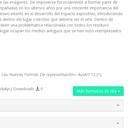
de las imágenes. De imponerse forzosamente a formar parte de
acompañadas en los últimos años por una creciente importancia del
ivo interés en el desarrollo del espacio expositivo, introduciendo
 dentro del lugar colectivo que debería ser el arte. Dentro de
ambién una problemática relacionada con todos los residuos
é lugar ocupan los medios antiguos que se han visto reemplazados
l Y Las Nuevas Formas De representación».
AusArt
12 (1).
edalyc) Downloads
0
Más formatos de cita