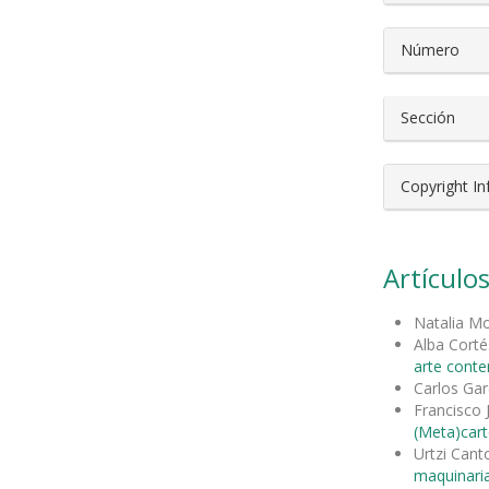
Número
Sección
Copyright I
Artículos
Natalia 
Alba Cort
arte cont
Carlos Gar
Francisco 
(Meta)cart
Urtzi Can
maquinaria