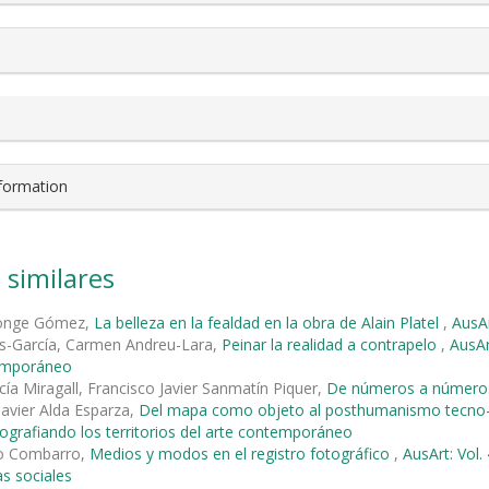
nformation
 similares
Monge Gómez,
La belleza en la fealdad en la obra de Alain Platel
,
AusAr
és-García, Carmen Andreu-Lara,
Peinar la realidad a contrapelo
,
AusAr
emporáneo
cía Miragall, Francisco Javier Sanmatín Piquer,
De números a númer
Javier Alda Esparza,
Del mapa como objeto al posthumanismo tecn
ografiando los territorios del arte contemporáneo
to Combarro,
Medios y modos en el registro fotográfico
,
AusArt: Vol.
s sociales