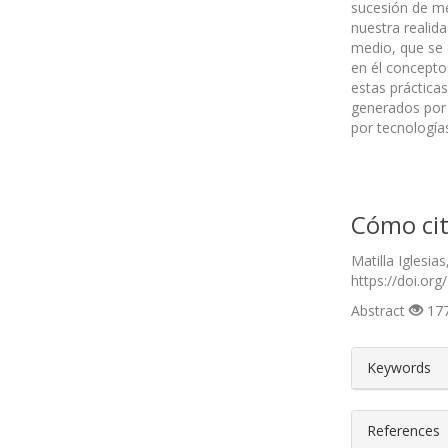
sucesión de me
nuestra realida
medio, que se 
en él concepto
estas práctica
generados por 
por tecnología
Cómo cit
Matilla Iglesi
https://doi.org
Abstract
177
##plugin
Keywords
References