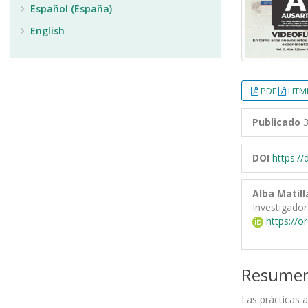
Español (España)
English
PDF
HTML
Publicado
3
DOI
https:/
Alba Matill
Investigado
https://o
Resume
Las prácticas 