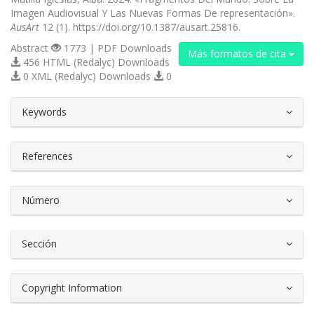
Imagen Audiovisual Y Las Nuevas Formas De representación».
AusArt
12 (1). https://doi.org/10.1387/ausart.25816.
Abstract
1773 | PDF Downloads
Más formatos de cita
456 HTML (Redalyc) Downloads
0 XML (Redalyc) Downloads
0
##plugins.themes.bootstrap3.article.d
Keywords
References
Número
Sección
Copyright Information