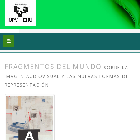
Inicio
Archivos
Vol. 12 Núm. 1 (2024): Videoflux: En torno a 
FRAGMENTOS DEL MUNDO
SOBRE LA
IMAGEN AUDIOVISUAL Y LAS NUEVAS FORMAS DE
REPRESENTACIÓN
##plugins.themes.bootstrap3.article.
##plugins.themes.bootstrap3.article.