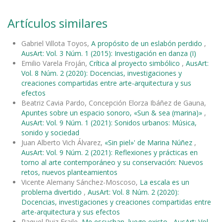
Artículos similares
Gabriel Villota Toyos,
A propósito de un eslabón perdido
,
AusArt: Vol. 3 Núm. 1 (2015): Investigación en danza (I)
Emilio Varela Froján,
Crítica al proyecto simbólico
,
AusArt:
Vol. 8 Núm. 2 (2020): Docencias, investigaciones y
creaciones compartidas entre arte-arquitectura y sus
efectos
Beatriz Cavia Pardo, Concepción Elorza Ibáñez de Gauna,
Apuntes sobre un espacio sonoro, «Sun & sea (marina)»
,
AusArt: Vol. 9 Núm. 1 (2021): Sonidos urbanos: Música,
sonido y sociedad
Juan Alberto Vich Álvarez,
«Sin piel»' de Marina Núñez
,
AusArt: Vol. 9 Núm. 2 (2021): Reflexiones y prácticas en
torno al arte contemporáneo y su conservación: Nuevos
retos, nuevos planteamientos
Vicente Alemany Sánchez-Moscoso,
La escala es un
problema divertido
,
AusArt: Vol. 8 Núm. 2 (2020):
Docencias, investigaciones y creaciones compartidas entre
arte-arquitectura y sus efectos
Raquel Ruiz Fraile,
Me escuchan, luego existo
,
AusArt: Vol.