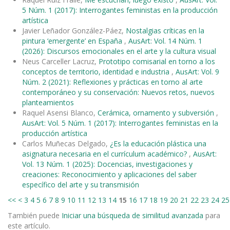
5 Núm. 1 (2017): Interrogantes feministas en la producción
artística
Javier Leñador González-Páez,
Nostalgias críticas en la
pintura ‘emergente’ en España
,
AusArt: Vol. 14 Núm. 1
(2026): Discursos emocionales en el arte y la cultura visual
Neus Carceller Lacruz,
Prototipo comisarial en torno a los
conceptos de territorio, identidad e industria
,
AusArt: Vol. 9
Núm. 2 (2021): Reflexiones y prácticas en torno al arte
contemporáneo y su conservación: Nuevos retos, nuevos
planteamientos
Raquel Asensi Blanco,
Cerámica, ornamento y subversión
,
AusArt: Vol. 5 Núm. 1 (2017): Interrogantes feministas en la
producción artística
Carlos Muñecas Delgado,
¿Es la educación plástica una
asignatura necesaria en el currículum académico?
,
AusArt:
Vol. 13 Núm. 1 (2025): Docencias, investigaciones y
creaciones: Reconocimiento y aplicaciones del saber
específico del arte y su transmisión
<<
<
3
4
5
6
7
8
9
10
11
12
13
14
15
16
17
18
19
20
21
22
23
24
25
También puede
Iniciar una búsqueda de similitud avanzada
para
este artículo.