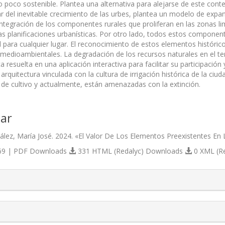
 poco sostenible. Plantea una alternativa para alejarse de este conte
r del inevitable crecimiento de las urbes, plantea un modelo de expan
ntegración de los componentes rurales que proliferan en las zonas li
as planificaciones urbanísticas. Por otro lado, todos estos component
al para cualquier lugar. El reconocimiento de estos elementos históri
s medioambientales. La degradación de los recursos naturales en el t
ica resuelta en una aplicación interactiva para facilitar su participaci
 arquitectura vinculada con la cultura de irrigación histórica de la c
s de cultivo y actualmente, están amenazadas con la extinción.
ar
ález, María José. 2024. «El Valor De Los Elementos Preexistentes En
9 | PDF Downloads
331 HTML (Redalyc) Downloads
0 XML (R
s.themes.bootstrap3.article.details##