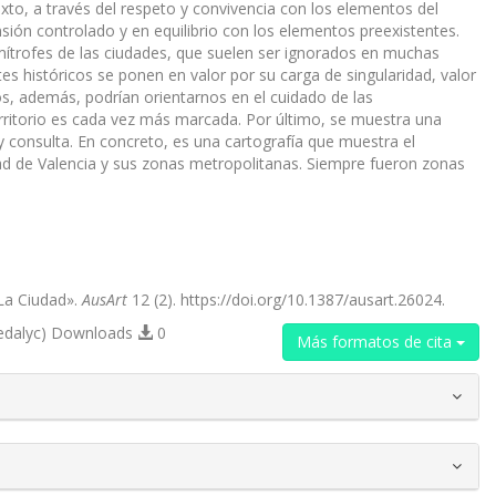
xto, a través del respeto y convivencia con los elementos del
sión controlado y en equilibrio con los elementos preexistentes.
mítrofes de las ciudades, que suelen ser ignorados en muchas
es históricos se ponen en valor por su carga de singularidad, valor
cos, además, podrían orientarnos en el cuidado de las
erritorio es cada vez más marcada. Por último, se muestra una
ón y consulta. En concreto, es una cartografía que muestra el
iudad de Valencia y sus zonas metropolitanas. Siempre fueron zonas
 La Ciudad».
AusArt
12 (2). https://doi.org/10.1387/ausart.26024.
edalyc) Downloads
0
Más formatos de cita