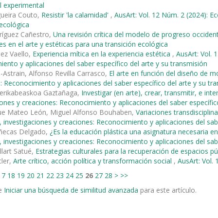
l experimental
gueira Couto,
Resistir 'la calamidad'
,
AusArt: Vol. 12 Núm. 2 (2024): Ec
 ecológica
ríguez Cañestro,
Una revisión crítica del modelo de progreso occiden
es en el arte y estéticas para una transición ecológica
ez Vaello,
Experiencia mítica en la experiencia estética
,
AusArt: Vol. 
ento y aplicaciones del saber específico del arte y su transmisión
-Astrain, Alfonso Revilla Carrasco,
El arte en función del diseño de 
: Reconocimiento y aplicaciones del saber específico del arte y su tr
erikabeaskoa Gaztañaga,
Investigar (en arte), crear, transmitir, e in
iones y creaciones: Reconocimiento y aplicaciones del saber específic
que Mateo León, Miguel Alfonso Bouhaben,
Variaciones transdisciplina
 investigaciones y creaciones: Reconocimiento y aplicaciones del sabe
ñecas Delgado,
¿Es la educación plástica una asignatura necesaria e
 investigaciones y creaciones: Reconocimiento y aplicaciones del sabe
llart Satué,
Estrategias culturales para la recuperación de espacios p
ler,
Arte crítico, acción política y transformación social
,
AusArt: Vol. 
17
18
19
20
21
22
23
24
25
26
27
28
>
>>
e
Iniciar una búsqueda de similitud avanzada
para este artículo.