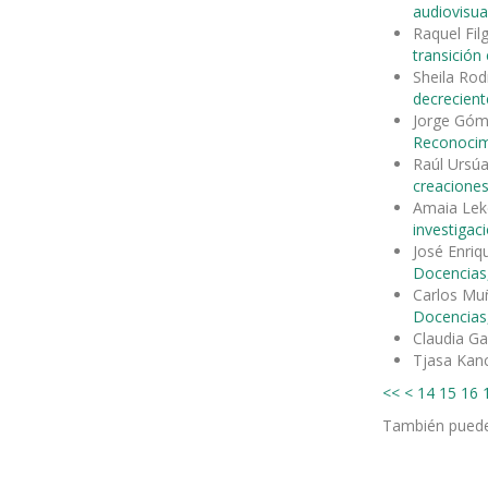
audiovisua
Raquel Fil
transición
Sheila Rod
decrecient
Jorge Góm
Reconocimi
Raúl Ursúa
creaciones
Amaia Lek
investigac
José Enri
Docencias,
Carlos Mu
Docencias,
Claudia Ga
Tjasa Kanc
<<
<
14
15
16
También pued