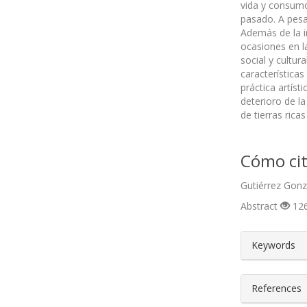
vida y consumo
pasado. A pesa
Además de la i
ocasiones en l
social y cultur
característica
práctica artíst
deterioro de la
de tierras rica
Cómo cit
Gutiérrez Gonz
Abstract
126
##plugin
Keywords
References