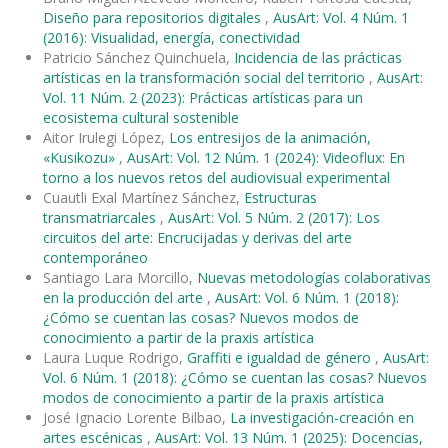
Diseño para repositorios digitales
,
AusArt: Vol. 4 Núm. 1
(2016): Visualidad, energía, conectividad
Patricio Sánchez Quinchuela,
Incidencia de las prácticas
artísticas en la transformación social del territorio
,
AusArt:
Vol. 11 Núm. 2 (2023): Prácticas artísticas para un
ecosistema cultural sostenible
Aitor Irulegi López,
Los entresijos de la animación,
«Kusikozu»
,
AusArt: Vol. 12 Núm. 1 (2024): Videoflux: En
torno a los nuevos retos del audiovisual experimental
Cuautli Exal Martínez Sánchez,
Estructuras
transmatriarcales
,
AusArt: Vol. 5 Núm. 2 (2017): Los
circuitos del arte: Encrucijadas y derivas del arte
contemporáneo
Santiago Lara Morcillo,
Nuevas metodologías colaborativas
en la producción del arte
,
AusArt: Vol. 6 Núm. 1 (2018):
¿Cómo se cuentan las cosas? Nuevos modos de
conocimiento a partir de la praxis artística
Laura Luque Rodrigo,
Graffiti e igualdad de género
,
AusArt:
Vol. 6 Núm. 1 (2018): ¿Cómo se cuentan las cosas? Nuevos
modos de conocimiento a partir de la praxis artística
José Ignacio Lorente Bilbao,
La investigación-creación en
artes escénicas
,
AusArt: Vol. 13 Núm. 1 (2025): Docencias,