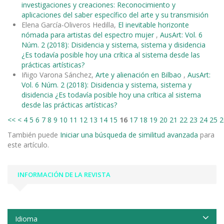
investigaciones y creaciones: Reconocimiento y
aplicaciones del saber específico del arte y su transmisión
Elena García-Oliveros Hedilla,
El inevitable horizonte
nómada para artistas del espectro mujer
,
AusArt: Vol. 6
Núm. 2 (2018): Disidencia y sistema, sistema y disidencia
¿Es todavía posible hoy una crítica al sistema desde las
prácticas artísticas?
Iñigo Varona Sánchez,
Arte y alienación en Bilbao
,
AusArt:
Vol. 6 Núm. 2 (2018): Disidencia y sistema, sistema y
disidencia ¿Es todavía posible hoy una crítica al sistema
desde las prácticas artísticas?
<<
<
4
5
6
7
8
9
10
11
12
13
14
15
16
17
18
19
20
21
22
23
24
25
2
También puede
Iniciar una búsqueda de similitud avanzada
para
este artículo.
INFORMACIÓN DE LA REVISTA
Idioma