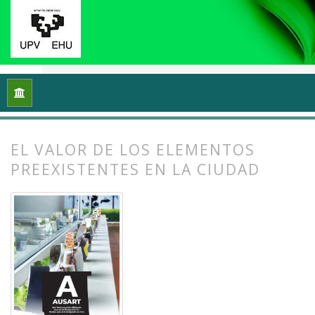
Inicio
Archivos
Vol. 12 Núm. 2 (2024): Ecología y arte: Proce
EL VALOR DE LOS ELEMENTOS
PREEXISTENTES EN LA CIUDAD
##plugins.themes.bootstrap3.article.
##plugins.themes.bootstrap3.article.