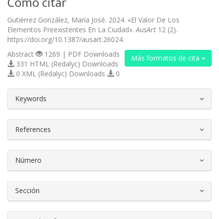
Cómo citar
Gutiérrez González, María José. 2024. «El Valor De Los
Elementos Preexistentes En La Ciudad».
AusArt
12 (2).
https://doi.org/10.1387/ausart.26024.
Abstract
1269 | PDF Downloads
Más formatos de cita
331 HTML (Redalyc) Downloads
0 XML (Redalyc) Downloads
0
##plugins.themes.bootstrap3.article.d
Keywords
References
Número
Sección