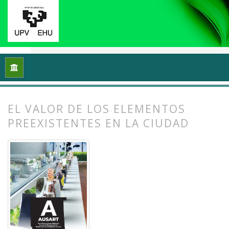
Inicio
Archivos
Vol. 12 Núm. 2 (2024): Ecología y arte: Proce
EL VALOR DE LOS ELEMENTOS
PREEXISTENTES EN LA CIUDAD
##plugins.themes.bootstrap3.article.
##plugins.themes.bootstrap3.article.