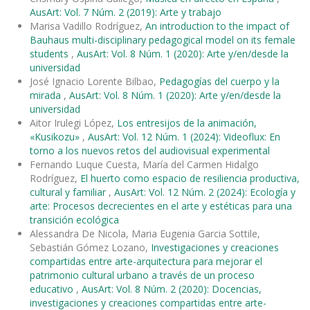
AusArt: Vol. 7 Núm. 2 (2019): Arte y trabajo
Marisa Vadillo Rodríguez,
An introduction to the impact of
Bauhaus multi-disciplinary pedagogical model on its female
students
,
AusArt: Vol. 8 Núm. 1 (2020): Arte y/en/desde la
universidad
José Ignacio Lorente Bilbao,
Pedagogías del cuerpo y la
mirada
,
AusArt: Vol. 8 Núm. 1 (2020): Arte y/en/desde la
universidad
Aitor Irulegi López,
Los entresijos de la animación,
«Kusikozu»
,
AusArt: Vol. 12 Núm. 1 (2024): Videoflux: En
torno a los nuevos retos del audiovisual experimental
Fernando Luque Cuesta, María del Carmen Hidalgo
Rodríguez,
El huerto como espacio de resiliencia productiva,
cultural y familiar
,
AusArt: Vol. 12 Núm. 2 (2024): Ecología y
arte: Procesos decrecientes en el arte y estéticas para una
transición ecológica
Alessandra De Nicola, Maria Eugenia Garcia Sottile,
Sebastián Gómez Lozano,
Investigaciones y creaciones
compartidas entre arte-arquitectura para mejorar el
patrimonio cultural urbano a través de un proceso
educativo
,
AusArt: Vol. 8 Núm. 2 (2020): Docencias,
investigaciones y creaciones compartidas entre arte-