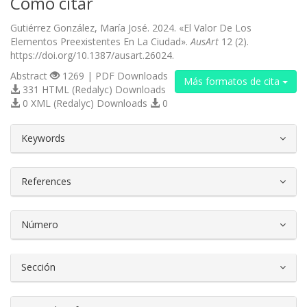
Cómo citar
Gutiérrez González, María José. 2024. «El Valor De Los
Elementos Preexistentes En La Ciudad».
AusArt
12 (2).
https://doi.org/10.1387/ausart.26024.
Abstract
1269 | PDF Downloads
Más formatos de cita
331 HTML (Redalyc) Downloads
0 XML (Redalyc) Downloads
0
##plugins.themes.bootstrap3.article.d
Keywords
References
Número
Sección