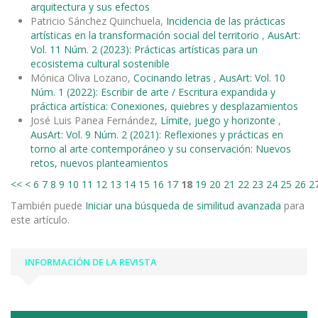
arquitectura y sus efectos
Patricio Sánchez Quinchuela,
Incidencia de las prácticas
artísticas en la transformación social del territorio
,
AusArt:
Vol. 11 Núm. 2 (2023): Prácticas artísticas para un
ecosistema cultural sostenible
Mónica Oliva Lozano,
Cocinando letras
,
AusArt: Vol. 10
Núm. 1 (2022): Escribir de arte / Escritura expandida y
práctica artística: Conexiones, quiebres y desplazamientos
José Luis Panea Fernández,
Límite, juego y horizonte
,
AusArt: Vol. 9 Núm. 2 (2021): Reflexiones y prácticas en
torno al arte contemporáneo y su conservación: Nuevos
retos, nuevos planteamientos
<<
<
6
7
8
9
10
11
12
13
14
15
16
17
18
19
20
21
22
23
24
25
26
2
También puede
Iniciar una búsqueda de similitud avanzada
para
este artículo.
INFORMACIÓN DE LA REVISTA